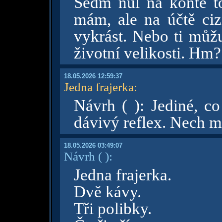
Sedm nul na kontě t
mám, ale na účtě ciz
vykrást. Nebo ti můžu
životní velikosti. Hm?
18.05.2026 12:59:37
Jedna frajerka
:
Návrh ( ): Jediné, co
dávivý reflex. Nech m
18.05.2026 03:49:07
Návrh
( )
:
Jedna frajerka.
Dvě kávy.
Tři polibky.