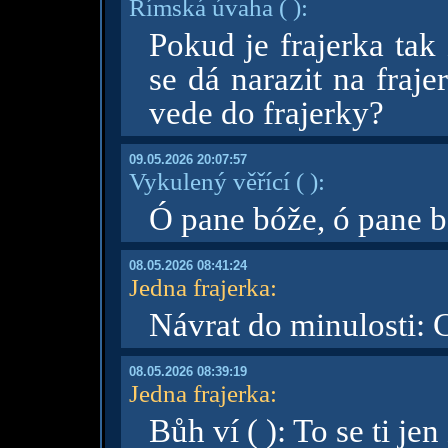
Římská úvaha
( )
:
Pokud je frajerka tak
se dá narazit na fraje
vede do frajerky?
09.05.2026 20:07:57
Vykulený věřící
( )
:
Ó pane bóže, ó pane 
08.05.2026 08:41:24
Jedna frajerka
:
Návrat do minulosti: C
08.05.2026 08:39:19
Jedna frajerka
:
Bůh ví ( ): To se ti je