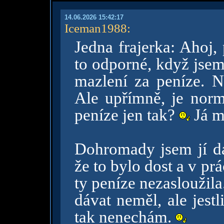
14.06.2026 15:42:17
Iceman1988
:
Jedna frajerka: Ahoj, 
to odporné, když jsem
mazlení za peníze. N
Ale upřímně, je norm
peníze jen tak?
Já m
Dohromady jsem jí d
že to bylo dost a v pr
ty peníze nezasloužila
dávat neměl, ale jestl
tak nenechám.