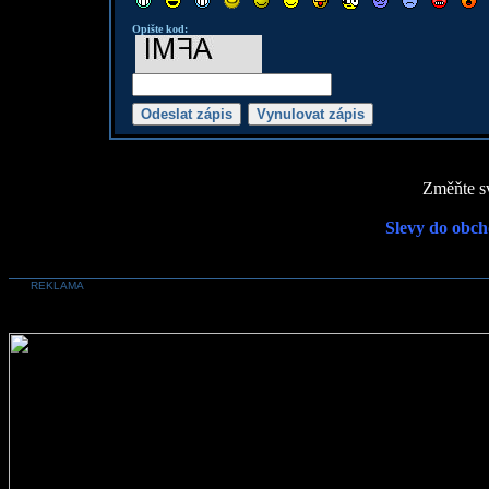
Opište kod:
Změňte sv
Slevy do obch
REKLAMA