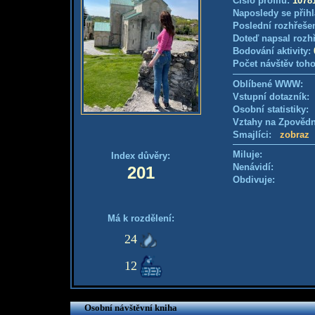
Číslo profilu:
1078
Naposledy se přihl
Poslední rozhřešen
Doteď napsal rozh
Bodování aktivity:
Počet návštěv toho
Oblíbené WWW:
Vstupní dotazník
Osobní statistiky
Vztahy na Zpověd
Smajlíci:
zobraz
Miluje:
Index důvěry:
Nenávidí:
201
Obdivuje:
Má k rozdělení:
24
12
Osobní návštěvní kniha