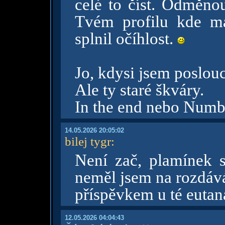
celé to číst. Odměno
Tvém profilu kde m
splnil očíhlost.
Jo, kdysi jsem poslouc
Ale ty staré škváry.
In the end nebo Numb
14.05.2026 20:05:02
bilej tygr
:
Není zač, plamínek s
neměl jsem na rozdáv
příspěvkem u té eutan
12.05.2026 04:04:43