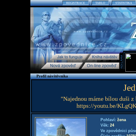
REGISTRACE
TABLO
STATISTIKA
Profil návštěvníka
Jed
"Najednou máme bílou duši z b
https://youtu.be/KLg
Pohlaví:
žena
Věk:
24
Ve zpovědnici půs