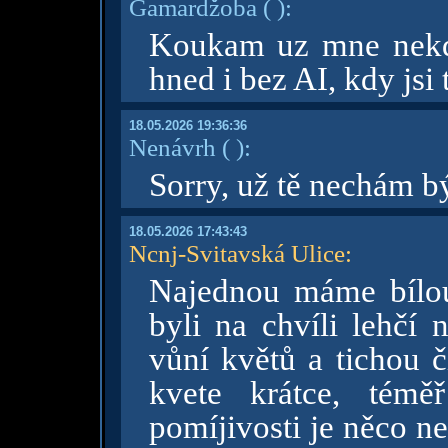
Gamardžoba
( )
:
Koukam uz mne nekdo
hned i bez AI, kdy jsi
18.05.2026 19:36:36
Nenávrh
( )
:
Sorry, už tě nechám bý
18.05.2026 17:43:43
Ncnj-Svitavská Ulice
:
Najednou máme bílo
byli na chvíli lehčí 
vůní květů a tichou č
kvete krátce, témě
pomíjivosti je něco n