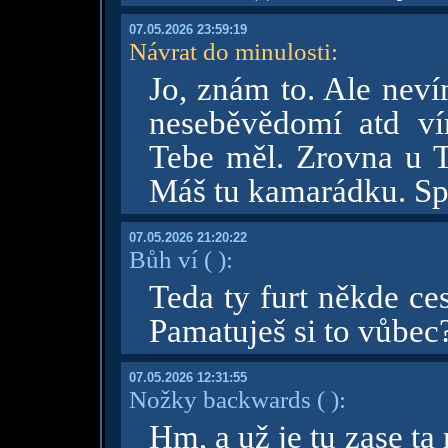
07.05.2026 23:59:19
Návrat do minulosti
:
Jo, znám to. Ale neví
neseběvědomí atd v
Tebe měl. Zrovna u T
Máš tu kamarádku. Sp
07.05.2026 21:20:22
Bůh ví
( )
:
Teda ty furt někde ce
Pamatuješ si to vůbec?
07.05.2026 12:31:55
Nožky backwards
( )
:
Hm, a už je tu zase ta