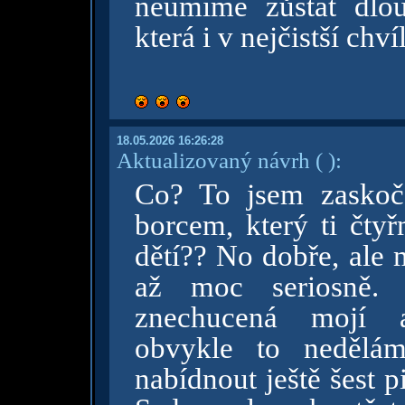
neumíme zůstat dlou
která i v nejčistší chv
18.05.2026 16:26:28
Aktualizovaný návrh
( )
:
Co? To jsem zaskoč
borcem, který ti čtyř
dětí?? No dobře, ale
až moc seriosně. 
znechucená mojí a
obvykle to nedělám
nabídnout ještě šest p