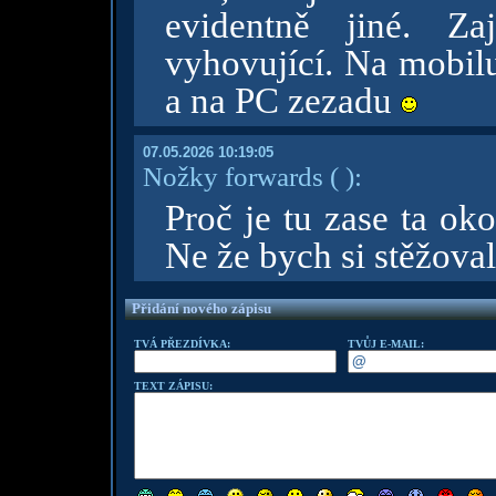
evidentně jiné. Z
vyhovující. Na mobil
a na PC zezadu
07.05.2026 10:19:05
Nožky forwards
( )
:
Proč je tu zase ta ok
Ne že bych si stěžoval
Přidání nového zápisu
TVÁ PŘEZDÍVKA:
TVŮJ E-MAIL:
TEXT ZÁPISU: