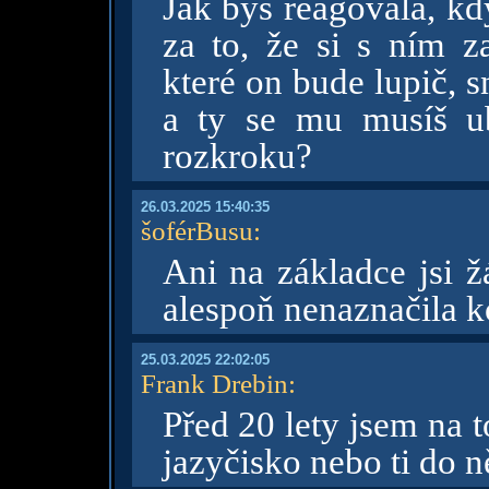
Jak bys reagovala, kd
za to, že si s ním z
které on bude lupič, s
a ty se mu musíš u
rozkroku?
26.03.2025 15:40:35
šoférBusu
:
Ani na základce jsi 
alespoň nenaznačila 
25.03.2025 22:02:05
Frank Drebin
:
Před 20 lety jsem na 
jazyčisko nebo ti do 