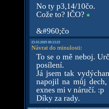
No ty p3,14/10čo.
Cože to? IČO?
&#960;čo
23.03.2025 00:13:23
Návrat do minulosti
:
To se o mě neboj. Urč
posílení.
Já jsem tak vydýchan
napojil na můj dech,
exnes mi v náručí. :p
Díky za rady.