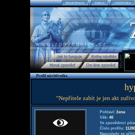
REGISTRACE
TABLO
STATISTIKA
Profil návštěvníka
hy
"Nepřítele zabít je jen akt zuři
Pohlaví:
žena
Věk:
40
Ve zpovědnici půs
Číslo profilu:
1128
Naposledy se přihl