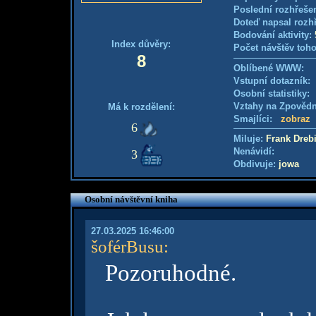
Poslední rozhřešen
Doteď napsal rozh
Bodování aktivity:
Index důvěry:
Počet návštěv toho
8
Oblíbené WWW:
Vstupní dotazník
Osobní statistiky
Vztahy na Zpověd
Má k rozdělení:
Smajlíci:
zobraz
6
Miluje:
Frank Dreb
Nenávidí:
3
Obdivuje:
jowa
Osobní návštěvní kniha
27.03.2025 16:46:00
šoférBusu
:
Pozoruhodné.