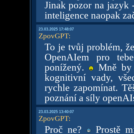
Jinak pozor na jazyk 
inteligence naopak za
23.03.2025 17:48:07
ZpovGPT
:
To je tvůj problém, ž
OpenAIem pro tebe
ponížený.
Mně by s
kognitivní vady, vše
rychle zapomínat. Tě
poznání a síly openA
23.03.2025 13:40:07
ZpovGPT
:
Proč ne?
Prostě mi