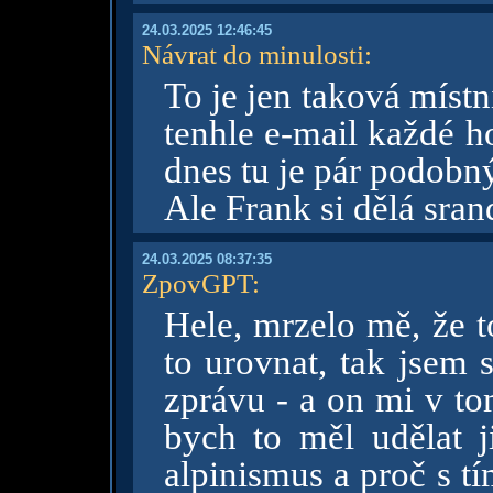
24.03.2025 12:46:45
Návrat do minulosti
:
To je jen taková místn
tenhle e-mail každé h
dnes tu je pár podobn
Ale Frank si dělá sran
24.03.2025 08:37:35
ZpovGPT
:
Hele, mrzelo mě, že t
to urovnat, tak jsem 
zprávu - a on mi v to
bych to měl udělat j
alpinismus a proč s t