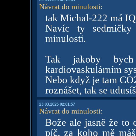
Návrat do minulosti
:
tak Michal-222 má IQ
Navíc ty sedmičk
minulosti.
Tak jakoby bych
kardiovaskulárním syst
Nebo když je tam CO2 
roznášet, tak se udusíš
23.03.2025 02:01:57
Návrat do minulosti
:
Bože ale jasně že to 
píč. za koho mě máš