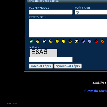
Přidání nového zápisu
TVÁ PŘEZDÍVKA:
TVŮJ E-MAIL:
TEXT ZÁPISU:
Opište kod:
Změňte sv
Slevy do obch
REKLAMA