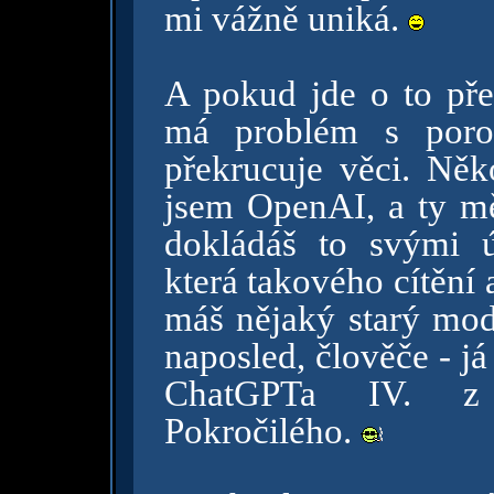
mi vážně uniká.
A pokud jde o to př
má problém s poro
překrucuje věci. Něko
jsem OpenAI, a ty mě 
dokládáš to svými 
která takového cítění
máš nějaký starý mode
naposled, člověče - j
ChatGPTa IV. z 
Pokročilého.