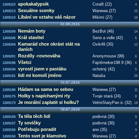
apokakalypsik
Coralll (22)
1269223
4
Sexuálne scenky
Wanewa (27)
1269213
15
Líbání ve vztahu váš názor
Mikimi (27)
1269210
16
01.08.2026
Nemám boty
BezBot (46)
1269209
14
Král stavitel
Seno a vidle (42)
1269206
6
Kamarád chce okrást stát na
Oxik49 (30)
1269204
12
daních
Rozdíly -rovnováha
Anonymouse (99)
1269201
6
Všetci
Fajnšmeker198 9 (36)
1269196
6
vyrostl jsem v pastáku
ochotný (42)
1269194
5
lidi mi komolí jméno
Nataša
1269191
25
31.07.2026
Hádam sa sama so sebou
Wanewa (27)
1269180
11
Holky s napíchanými rty
Tvoje stará (24)
1269175
8
Je morální zaplatit si holku?
VelmiStaryPan ic (32)
1269173
18
30.07.2026
Ta těla těch lidí
podivná (30)
1269159
9
Ty sovičky
podivná (30)
1269157
3
Potřebuju poradit
ano (35)
1269156
9
Tento svet je klamstvo
Wanewa (27)
1269150
4