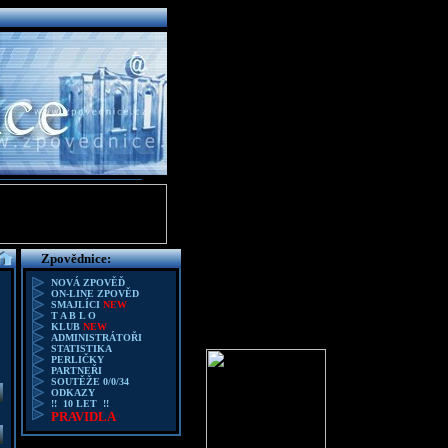
Zpovědnice:
NOVÁ ZPOVĚĎ
ON-LINE ZPOVĚD
SMAJLÍCI
NEW
T A B L O
KLUB
NEW
ADMINISTRÁTOŘI
STATISTIKA
PERLIČKY
PARTNEŘI
SOUTĚŽE 0/0/34
ODKAZY
!! 10 LET !!
PRAVIDLA