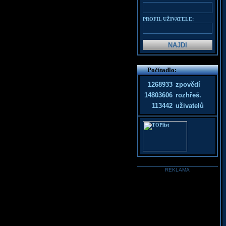
PROFIL UŽIVATELE:
Počítadlo:
1268933
zpovědí
14803606
rozhřeš.
113442
uživatelů
REKLAMA