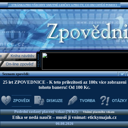
STRÁNKA PRO VŠECHNY SMUTNÉ LIDIČKY A PRO TY, CO JIM CHTĚJÍ POMOCI
Seznam zpovědí:
25 let ZPOVEDNICE - K teto prilezitosti az 100x vice zobrazeni
tohoto baneru! Od 100 Kc.
ZPOVĚDI
DISKUZE
TVORBA
OTÁZKY
Poslední zaslaný placený vzkaz (70 Kč):
Vložení placeného vzkazu
Etika se nedá naučit – musíš ji vnímat: etickymajak.cz
06.08.2026