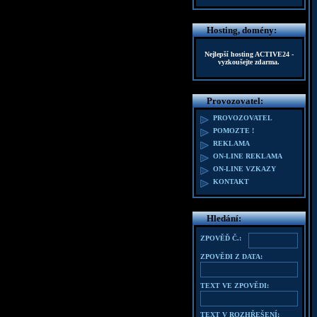
Hosting, domény:
Nejlepší hosting
ACTIVE24
-
vyzkoušejte zdarma.
Provozovatel:
PROVOZOVATEL
POMOZTE !
REKLAMA
ON-LINE REKLAMA
ON-LINE VZKAZY
KONTAKT
Hledání:
ZPOVĚĎ Č.:
ZPOVĚDI Z DATA:
TEXT VE ZPOVĚDI:
TEXT V ROZHŘEŠENÍ: