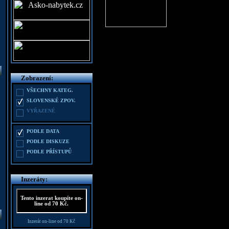
Zobrazení:
VŠECHNY KATEG.
SLOVENSKÉ ZPOV.
VYŘAZENÉ
PODLE DATA
PODLE DISKUZE
PODLE PŘÍSTUPŮ
Inzeráty:
Tento inzerat koupíte on-
line od 70 Kč.
Inzerát on-line od 70 Kč