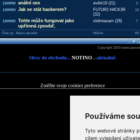
anální sex
evikk19 (21)
1269090
3
Jak se stát hackerem?
FU7UR3 H4CK3R
1269083
10
(32)
Tohle může fungovat jako
slidmiasam (28)
1269082
7
upřímná zpověď,
Číslo zp.
Název zpovědi
Hříšník
RZ
Copyright 2003 www.zpoved
Slevy do obchodu...
NOTINO
...aktuálně.
Změňte svoje cookies preference
Používáme sou
Tyto webové stránky po
cílem vylepšení uživat