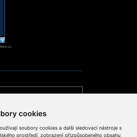
nice.cz
bory cookies
užívají soubory cookies a další sledovací nástroje s
elského prostředí, zobrazení přizpůsobeného obsahu