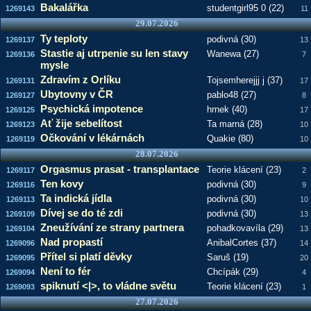
Bakalářka
studentgirl95 0 (22)
1269143
11
29.07.2026
Ty teploty
podivná (30)
1269137
13
Stastie aj utrpenie su len stavy
Wanewa (27)
1269136
7
mysle
Zdravím z Orlíku
Tojsemherejjj j (37)
1269131
17
Ubytovny v ČR
pablo48 (27)
1269127
8
Psychická impotence
hrnek (40)
1269125
17
Ať žije sebelítost
Ta marná (28)
1269123
10
Očkování v lékárnách
Quakie (80)
1269119
10
28.07.2026
Orgasmus prasat - transplantace
Teorie klácení (23)
1269117
2
Ten kovy
podivná (30)
1269116
9
Ta indická jídla
podivná (30)
1269113
10
Dívej se do té zdi
podivná (30)
1269109
13
Zneužívání ze strany partnera
pohadkovavíla (29)
1269104
13
Nad propastí
AnibalCortes (37)
1269096
14
Přítel si platí děvky
Saruš (19)
1269095
20
Není to fér
Chcípák (29)
1269094
4
spiknutí <|>, to vládne světu
Teorie klácení (23)
1269093
1
27.07.2026