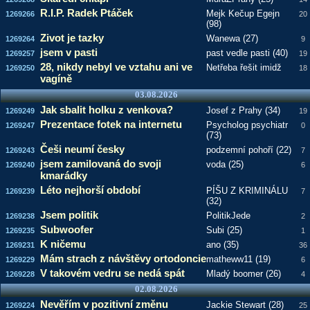
R.I.P. Radek Ptáček
Mejk Kečup Egejn
1269266
20
(98)
Zivot je tazky
Wanewa (27)
1269264
9
jsem v pasti
past vedle pasti (40)
1269257
19
28, nikdy nebyl ve vztahu ani ve
Netřeba řešit imidž
1269250
18
vagíně
03.08.2026
Jak sbalit holku z venkova?
Josef z Prahy (34)
1269249
19
Prezentace fotek na internetu
Psycholog psychiatr
1269247
0
(73)
Češi neumí česky
podzemní pohoří (22)
1269243
7
jsem zamilovaná do svoji
voda (25)
1269240
6
kmarádky
Léto nejhorší období
PÍŠU Z KRIMINÁLU
1269239
7
(32)
Jsem politik
PolitikJede
1269238
2
Subwoofer
Subi (25)
1269235
1
K ničemu
ano (35)
1269231
36
Mám strach z návštěvy ortodoncie
matheww11 (19)
1269229
6
V takovém vedru se nedá spát
Mladý boomer (26)
1269228
4
02.08.2026
Nevěřím v pozitivní změnu
Jackie Stewart (28)
1269224
25