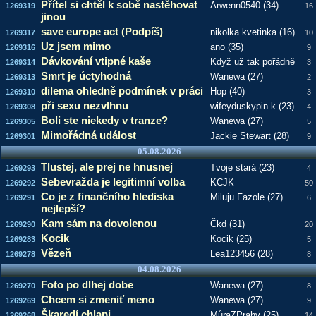
Přítel si chtěl k sobě nastěhovat
Arwenn0540 (34)
1269319
16
jinou
save europe act (Podpíš)
nikolka kvetinka (16)
1269317
10
Uz jsem mimo
ano (35)
1269316
9
Dávkování vtipné kaše
Když už tak pořádně
1269314
3
Smrt je úctyhodná
Wanewa (27)
1269313
2
dilema ohledně podmínek v práci
Hop (40)
1269310
3
při sexu nezvlhnu
wifeyduskypin k (23)
1269308
4
Boli ste niekedy v tranze?
Wanewa (27)
1269305
5
Mimořádná událost
Jackie Stewart (28)
1269301
9
05.08.2026
Tlustej, ale prej ne hnusnej
Tvoje stará (23)
1269293
4
Sebevražda je legitimní volba
KCJK
1269292
50
Co je z finančního hlediska
Miluju Fazole (27)
1269291
6
nejlepší?
Kam sám na dovolenou
Čkd (31)
1269290
20
Kocik
Kocik (25)
1269283
5
Vězeň
Lea123456 (28)
1269278
8
04.08.2026
Foto po dlhej dobe
Wanewa (27)
1269270
8
Chcem si zmeniť meno
Wanewa (27)
1269269
9
Škaredí chlapi
MůraZPrahy (25)
1269268
14