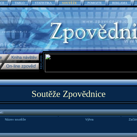
ACE
TABLO
STATISTIKA
SOUTĚŽE
POMOZTE
REKLAMA
Soutěže Zpovědnice
e:
Název soutěže
Výhra
Začát