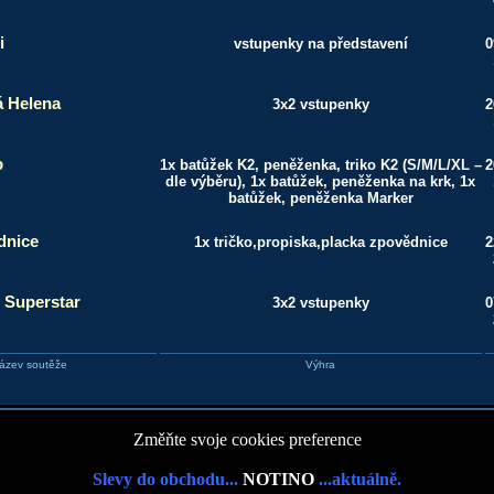
i
vstupenky na představení
0
 Helena
3x2 vstupenky
2
p
1x batůžek K2, peněženka, triko K2 (S/M/L/XL –
2
dle výběru), 1x batůžek, peněženka na krk, 1x
batůžek, peněženka Marker
dnice
1x tričko,propiska,placka zpovědnice
2
 Superstar
3x2 vstupenky
0
ázev soutěže
Výhra
Změňte svoje cookies preference
Slevy do obchodu...
NOTINO
...aktuálně.