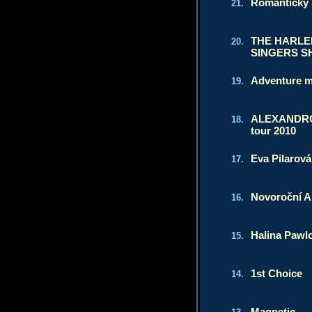
Romantický
21.
THE HARLE
20.
SINGERS 
Adventure m
19.
ALEXANDROV
18.
tour 2010
Eva Pilarová
17.
Novoroční A
16.
Halina Pawl
15.
1st Choice
14.
Magnetic