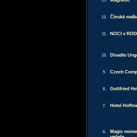
13.
Čínská malb
12.
NOCI v RO
11.
Divadlo Unge
10.
Czech Comp
9.
Gottfried He
8.
Hotel Hoffme
7.
Magic momen
6.
večeře