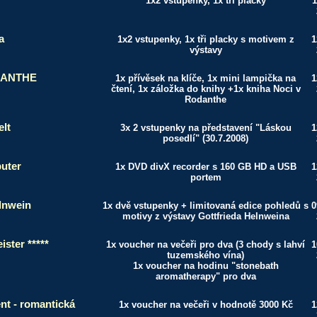
1x2 vstupenky, 1x tři placky
1
a
1x2 vstupenky, 1x tři placky s motivem z
1
výstavy
DANTHE
1x přívěsek na klíče, 1x mini lampička na
1
čtení, 1x záložka do knihy +1x kniha Noci v
Rodanthe
lt
3x 2 vstupenky na představení "Láskou
1
posedlí" (30.7.2008)
uter
1x DVD divX recorder s 160 GB HD a USB
1
portem
lnwein
1x dvě vstupenky + limitovaná edice pohledů s
0
motivy z výstavy Gottfrieda Helnweina
ister *****
1x voucher na večeři pro dva (3 chody s lahví
1
tuzemského vína)
1x voucher na hodinu "stonebath
aromatherapy" pro dva
t - romantická
1x voucher na večeři v hodnotě 3000 Kč
1