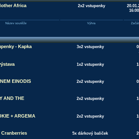
other Africa
2x2 vstupenky
20.01.
16:00
Název soutěže
Výhra
Začá
upenky - Kapka
3x2 vstupenky
0
výstava
1x2 vstupenky
1
NEM EINODIS
2x2 vstupenky
0
GY AND THE
2x2 vstupenky
1
OKIE + ARGEMA
2x2 vstupenky
1
 Cranberries
5x dárkový baliček
2