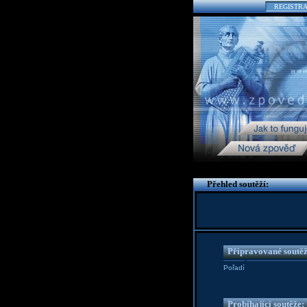
REGISTR
Přehled soutěží:
Připravované soutěž
Pořadí
Probíhající soutěže: