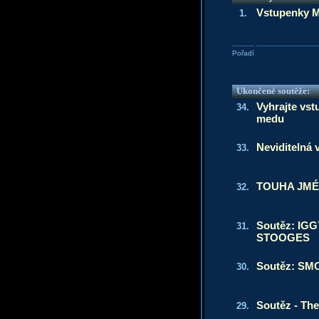
Vstupenky M
1.
Pořadí
Ukončené soutěže:
Vyhrajte vst
34.
medu
Neviditelná 
33.
TOUHA JMÉ
32.
Soutěz: IG
31.
STOOGES
Soutěz: SM
30.
Soutěz - The
29.