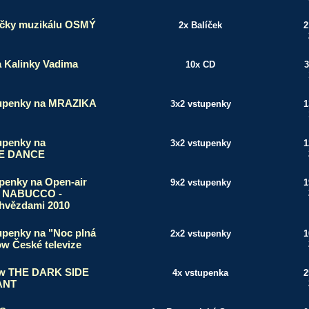
íčky muzikálu OSMÝ
2x Balíček
2
a Kalinky Vadima
10x CD
3
tupenky na MRAZIKA
3x2 vstupenky
1
upenky na
3x2 vstupenky
1
E DANCE
upenky na Open-air
9x2 vstupenky
1
w NABUCCO -
 hvězdami 2010
upenky na "Noc plná
2x2 vstupenky
1
ow České televize
ow THE DARK SIDE
4x vstupenka
2
ANT