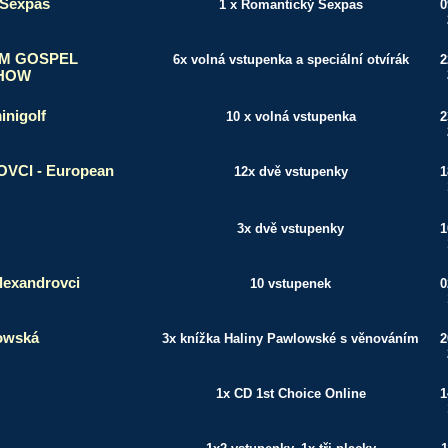
 Sexpas
1 x Romantický Sexpas
0
M GOSPEL
6x volná vstupenka a speciální otvírák
2
SHOW
inigolf
10 x volná vstupenka
2
CI - European
12x dvě vstupenky
1
3x dvě vstupenky
1
lexandrovci
10 vstupenek
0
owská
3x knížka Haliny Pawlowské s věnováním
2
1x CD 1st Choice Online
1