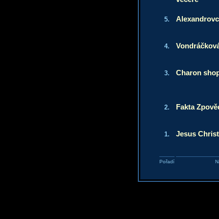
Alexandrovc
5.
Vondráčková
4.
Charon sho
3.
Fakta Zpově
2.
Jesus Christ
1.
Pořadí
N