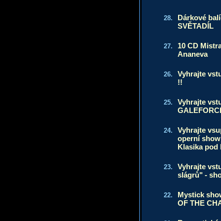
Dárkové bal
28.
SVĚTADÍL
10 CD Mistr
27.
Ananeva
Vyhrajte vs
26.
!!
Vyhrajte vst
25.
GALEFORC
Vyhrajte vs
24.
operní sho
Klasika pod
Vyhrajte vst
23.
slágrů" - sh
Mystick sh
22.
OF THE CH