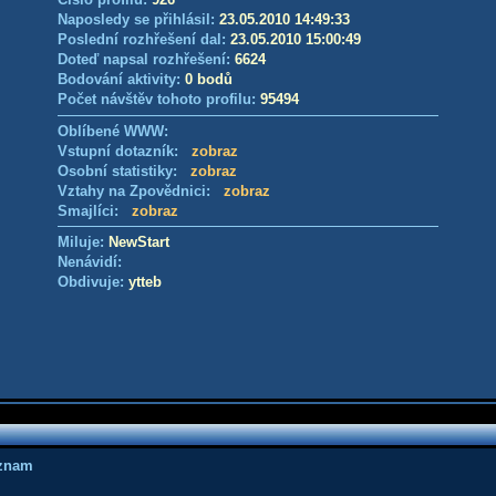
Naposledy se přihlásil:
23.05.2010 14:49:33
Poslední rozhřešení dal:
23.05.2010 15:00:49
Doteď napsal rozhřešení:
6624
Bodování aktivity:
0 bodů
Počet návštěv tohoto profilu:
95494
Oblíbené WWW:
Vstupní dotazník:
zobraz
Osobní statistiky:
zobraz
Vztahy na Zpovědnici:
zobraz
Smajlíci:
zobraz
Miluje:
NewStart
Nenávidí:
Obdivuje:
ytteb
áznam