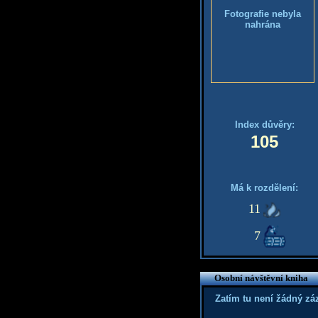
Fotografie nebyla
nahrána
Index důvěry:
105
Má k rozdělení:
11
7
Osobní návštěvní kniha
Zatím tu není žádný z