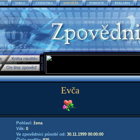
ACE
TABLO
STATISTIKA
SOUTĚŽE
POMOZTE
REKLAMA
Evča
Pohlaví:
žena
Věk:
0
Ve zpovědnici působí od:
30.11.1999 00:00:00
Číslo profilu:
926