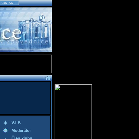
KONTAKT
V.I.P.
Moderátor
Člen klubu