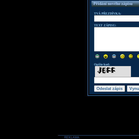
Přidání nového zápisu
TVÁ PŘEZDÍVKA:
TEXT ZÁPISU:
Opište kod:
REKLAMA