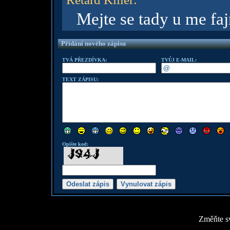
Mejte se tady u me faj
Přidání nového zápisu
TVÁ PŘEZDÍVKA:
TVŮJ E-MAIL:
TEXT ZÁPISU:
Opište kod:
Změňte sv