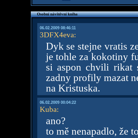
Osobní návštěvní kniha
06.02.2009 08:46:11
3DFX4eva
:
Dyk se stejne vratis 
je tohle za kokotiny f
si aspon chvili rikat
zadny profily mazat ne
na Kristuska.
06.02.2009 00:04:22
Kuba
:
ano?
to mě nenapadlo, že to 