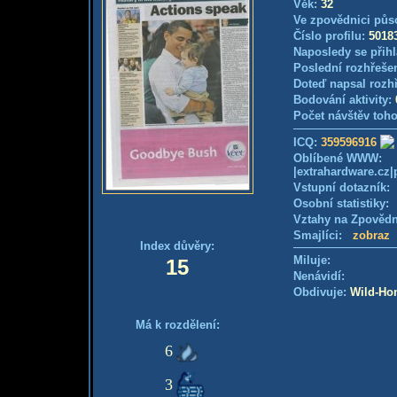
Věk:
32
Ve zpovědnici půs
Číslo profilu:
5018
Naposledy se přihl
Poslední rozhřešen
Doteď napsal rozh
Bodování aktivity:
Počet návštěv toho
ICQ:
359596916
Oblíbené WWW:
|extrahardware.cz|
Vstupní dotazník: 
Osobní statistiky
Vztahy na Zpověd
Smajlíci:
zobraz
Index důvěry:
Miluje:
15
Nenávidí:
Obdivuje:
Wild-Ho
Má k rozdělení:
6
3