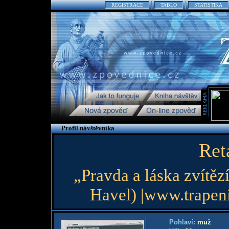
REGISTRACE
TABLO
STATISTIKA
Profil návštěvníka
Ret
„Pravda a láska zvítězí
Havel) |www.trapeni.
Pohlaví:
muž