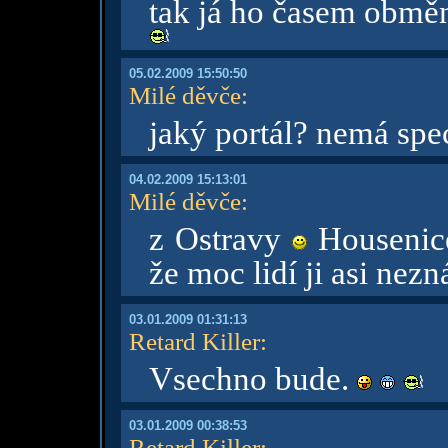
tak já ho časem obmě
05.02.2009 15:50:50
Milé děvče
:
jaký portál? nemá spec
04.02.2009 15:13:01
Milé děvče
:
z Ostravy
Housenice
že moc lidí ji asi nezn
03.01.2009 01:31:13
Retard Killer
:
Vsechno bude.
03.01.2009 00:38:53
Retard Killer
: