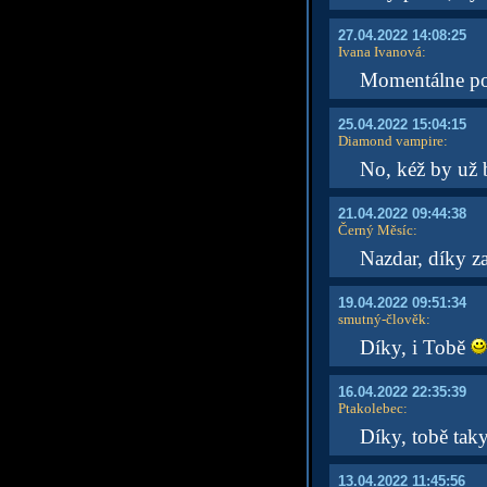
27.04.2022 14:08:25
Ivana Ivanová
:
Momentálne po
25.04.2022 15:04:15
Diamond vampire
:
No, kéž by už b
21.04.2022 09:44:38
Černý Měsíc
:
Nazdar, díky z
19.04.2022 09:51:34
smutný-člověk
:
Díky, i Tobě
16.04.2022 22:35:39
Ptakolebec
:
Díky, tobě tak
13.04.2022 11:45:56