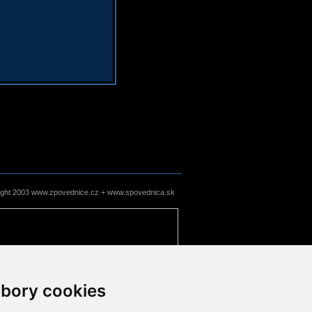
ight 2003 www.zpovednice.cz + www.spovednica.sk
bory cookies