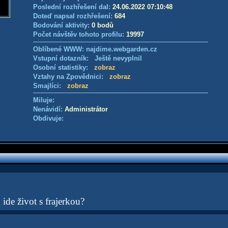
Poslední rozhřešení dal:
24.06.2022 07:10:48
Doteď napsal rozhřešení:
684
Bodování aktivity:
0 bodů
Počet návštěv tohoto profilu:
19997
Oblíbené WWW: najdime.webgarden.cz
Vstupní dotazník: Ještě nevyplnil
Osobní statistiky:
zobraz
Vztahy na Zpovědnici:
zobraz
Smajlíci:
zobraz
Miluje:
Nenávidí:
Administrátor
Obdivuje:
ide život s frajerkou?