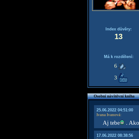
Index důvěry:
13
Má k rozdělení:
6
3
Osobní návštěvní kniha
25.06.2022 04:51:00
Ivana Ivanová
:
Aj tebe
. Ako 
17.06.2022 08:38:56