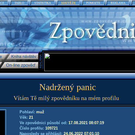
ACE
TABLO
STATISTIKA
SOUTĚŽE
POMOZTE
REKLAMA
Nadržený panic
Vítám Tě milý zpovědníku na mém profilu
Pohlaví:
muž
Věk:
21
Ve zpovědnici působí od:
17.08.2021 08:07:19
Číslo profilu:
109721
Naposledy se přihlásil:
24.06.2022 07:01:10