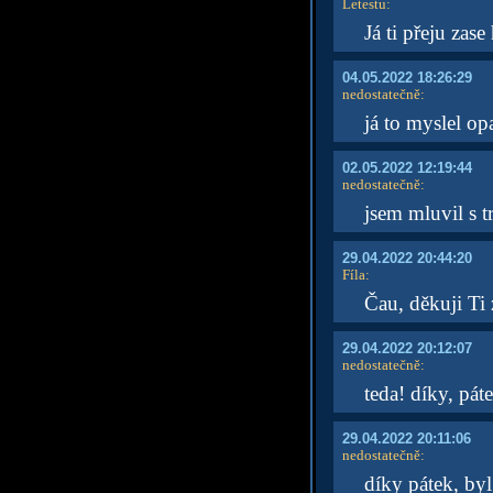
Letestu
:
Já ti přeju zas
04.05.2022 18:26:29
nedostatečně
:
já to myslel o
02.05.2022 12:19:44
nedostatečně
:
jsem mluvil s t
29.04.2022 20:44:20
Fíla
:
Čau, děkuji Ti 
29.04.2022 20:12:07
nedostatečně
:
teda! díky, pá
29.04.2022 20:11:06
nedostatečně
:
díky pátek, by