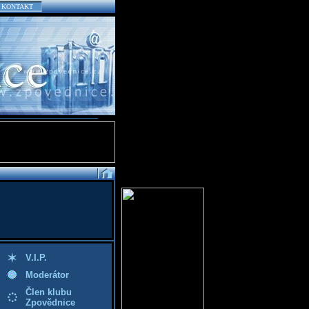
KONTAKT
V.I.P.
Moderátor
Člen klubu
Zpovědnice