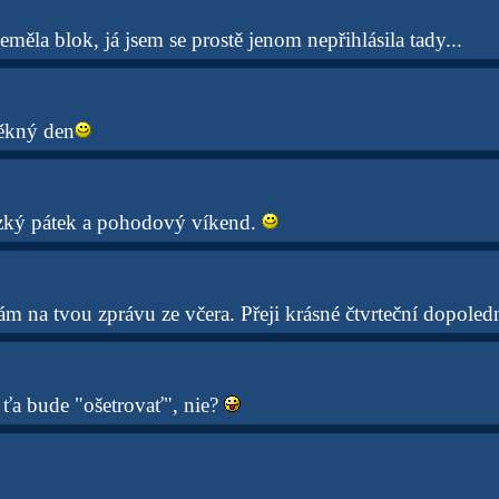
eměla blok, já jsem se prostě jenom nepřihlásila tady...
pěkný den
ezký pátek a pohodový víkend.
m na tvou zprávu ze včera. Přeji krásné čtvrteční dopoled
 ťa bude "ošetrovať", nie?