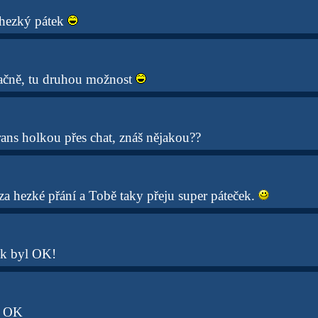
e hezký pátek
pačně, tu druhou možnost
rans holkou přes chat, znáš nějakou??
za hezké přání a Tobě taky přeju super páteček.
tek byl OK!
l OK