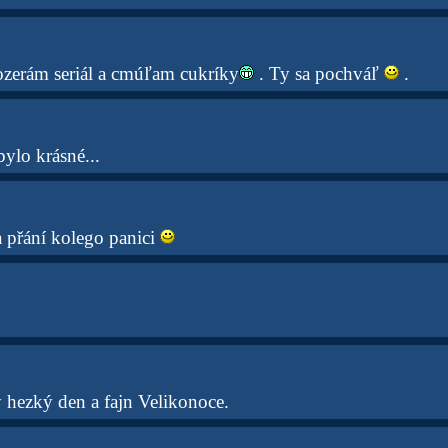
zerám seriál a cmúľam cukríky
. Ty sa pochváľ
.
ylo krásné...
a přání kolego panici
y hezký den a fajn Velikonoce.