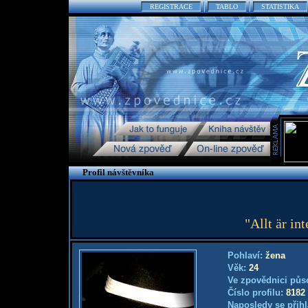
REGISTRACE
TABLO
STATISTIKA
Profil návštěvníka
"Allt är i
Pohlaví:
žena
Věk:
24
Ve zpovědnici půs
Číslo profilu:
8182
Naposledy se přihl