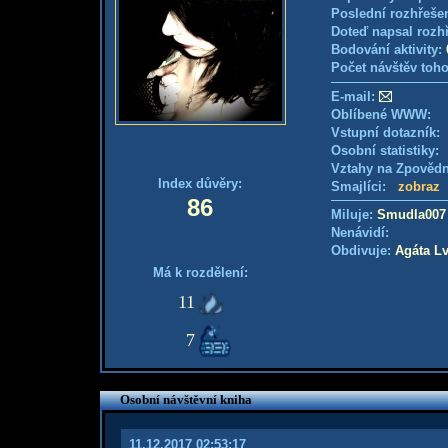
Poslední rozhřešen
Doteď napsal rozh
Bodování aktivity:
Počet návštěv toho
E-mail:
Oblíbené WWW:
Vstupní dotazník
Osobní statistiky
Vztahy na Zpověd
Index důvěry:
Smajlíci:
zobraz
86
Miluje:
Smudla007
Nenávidí:
Obdivuje:
Agáta L
Má k rozdělení:
11
7
Osobní návštěvní kniha
11.12.2017 02:53:17