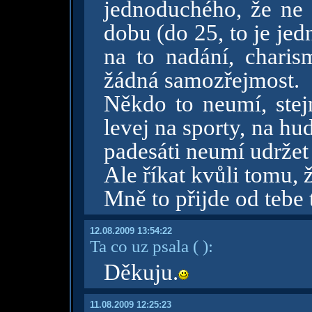
jednoduchého, že ne 
dobu (do 25, to je je
na to nadání, charis
žádná samozřejmost.
Někdo to neumí, stej
levej na sporty, na h
padesáti neumí udržet
Ale říkat kvůli tomu, 
Mně to přijde od tebe
12.08.2009 13:54:22
Ta co uz psala
( )
:
Děkuju.
11.08.2009 12:25:23