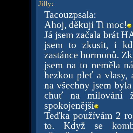
Jilly
:
Tacouzpsala:
Ahoj, děkuji Ti moc!
Já jsem začala brát HA
jsem to zkusit, i 
zastánce hormonů. Zku
jsem na to neměla n
hezkou pleť a vlasy, 
na všechny jsem byla 
chuť na milování ž
spokojenější
Teďka používám 2 ro
to. Když se kom