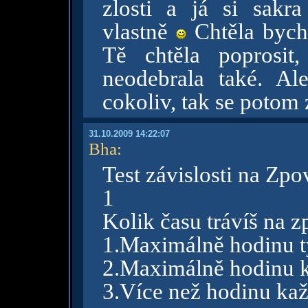
zlosti a já si sak
vlastně
Chtěla bych
Tě chtěla poprosit
neodebrala také. A
cokoliv, tak se poto
31.10.2009 14:22:07
Bha
:
Test závislosti na Zpo
1
Kolik času trávíš na z
1.Maximálně hodinu t
2.Maximálně hodinu 
3.Více než hodinu ka