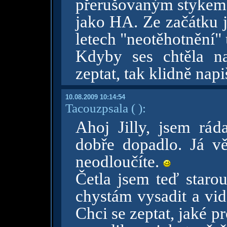
přerušovaným stykem a
jako HA. Ze začátku j
letech "neotěhotnění"
Kdyby ses chtěla n
zeptat, tak klidně napi
10.08.2009 10:14:54
Tacouzpsala
( )
:
Ahoj Jilly, jsem rád
dobře dopadlo. Já vě
neodloučíte.
Četla jsem teď starou
chystám vysadit a vid
Chci se zeptat, jaké pr