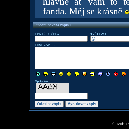
hlavně ať vám to t
fanda. Měj se krásně
Přidání nového zápisu
TVÁ PŘEZDÍVKA:
TVŮJ E-MAIL:
TEXT ZÁPISU:
Opište kod:
Změňte sv