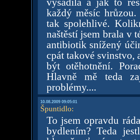
vysadila a jak to řeš
každý měsíc hrůzou.
tak spolehlivé. Kolik
naštěstí jsem brala v 
antibiotik snížený úč
cpát takové svinstvo, 
být otěhotnění. Po
Hlavně mě teda zaj
problémy....
10.08.2009 09:05:01
Špuntidlo
:
To jsem opravdu rád
bydlením? Teda jes