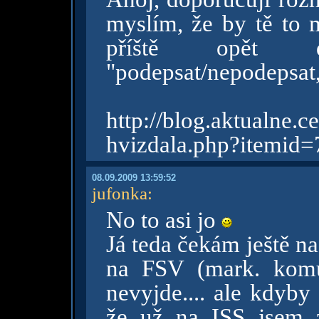
myslím, že by tě to 
příště opět 
"podepsat/nepodepsat, 
http://blog.aktualn
hvizdala.php?itemid
08.09.2009 13:59:52
jufonka
:
No to asi jo
Já teda čekám ještě na
na FSV (mark. komun
nevyjde.... ale kdyby
že už na ISS jsem z