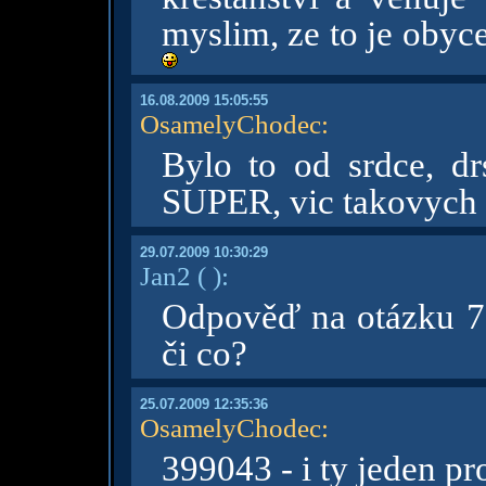
myslim, ze to je obyc
16.08.2009 15:05:55
OsamelyChodec
:
Bylo to od srdce, dr
SUPER, vic takovych 
29.07.2009 10:30:29
Jan2
( )
:
Odpověď na otázku 7 
či co?
25.07.2009 12:35:36
OsamelyChodec
:
399043 - i ty jeden pr