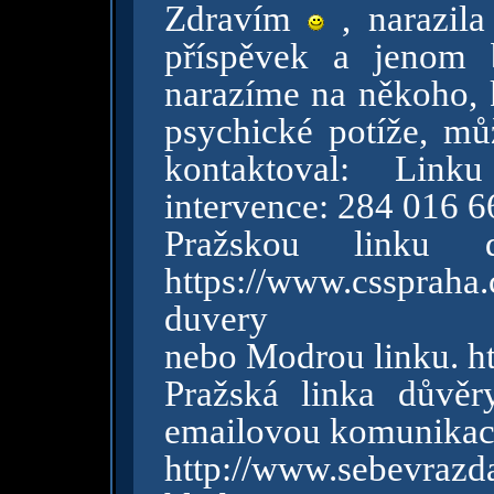
Zdravím
, narazila
příspěvek a jenom 
narazíme na někoho, 
psychické potíže, mů
kontaktoval: Link
intervence: 284 016 6
Pražskou linku
https://www.cssprah
duvery
nebo Modrou linku. h
Pražská linka důvěr
emailovou komunikaci
http://www.sebevra