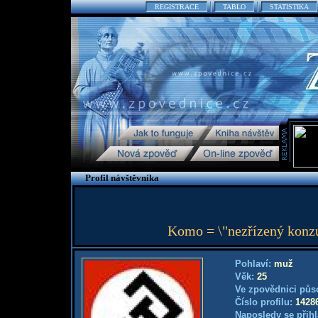
REGISTRACE
TABLO
STATISTIKA
Profil návštěvníka
Komo = \"nezřízený konzu
Pohlaví:
muž
Věk:
25
Ve zpovědnici půs
Číslo profilu:
1428
Naposledy se přihl