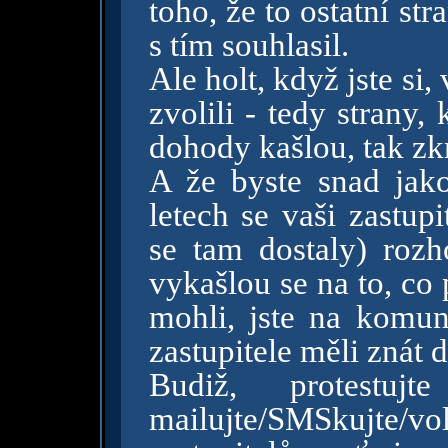
toho, že to ostatní st
s tím souhlasil.
Ale holt, když jste si, 
zvolili - tedy strany
dohody kašlou, tak zkr
A že byste snad jako
letech se vaši zastup
se tam dostaly) roz
vykašlou se na to, co 
mohli, jste na komun
zastupitele měli znát 
Budiž, protestuj
mailujte/SMSkujte/