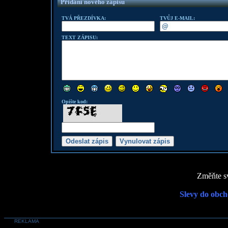
Přidání nového zápisu
TVÁ PŘEZDÍVKA:
TVŮJ E-MAIL:
TEXT ZÁPISU:
Opište kod:
Změňte sv
Slevy do obch
REKLAMA