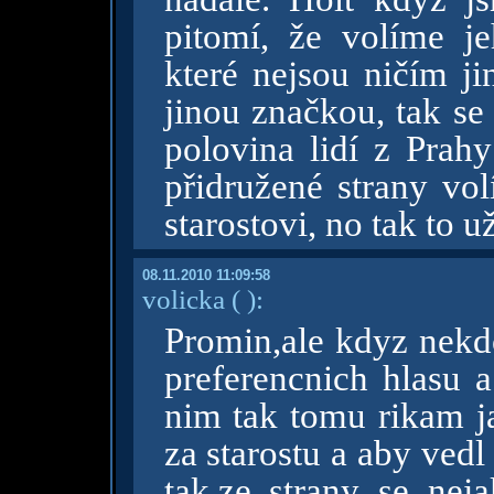
pitomí, že volíme je
které nejsou ničím j
jinou značkou, tak se
polovina lidí z Prah
přidružené strany vol
starostovi, no tak to u
08.11.2010 11:09:58
volicka
( )
:
Promin,ale kdyz nekd
preferencnich hlasu a
nim tak tomu rikam j
za starostu a aby ved
tak,ze strany se nej