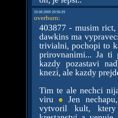
19.08.2009 20:56:29
overburn
:
403877 - musim rict, 
dawkins ma vypravecsk
trivialni, pochopi to
prirovnanimi... Ja ti
kazdy pozastavi na
knezi, ale kazdy prejd
Tim te ale nechci ni
viru
Jen nechapu,
vytvoril kult, kte
krestanstvi a venuje 