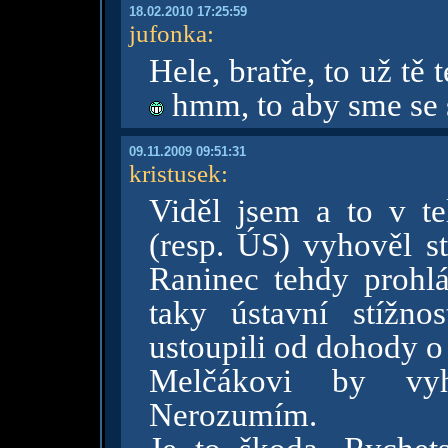
18.02.2010 17:25:59
jufonka
:
Hele, bratře, to už tě
hmm, to aby sme se s
09.11.2009 09:51:31
kristusek
:
Viděl jsem a to v te
(resp. ÚS) vyhověl s
Raninec tehdy prohlá
taky ústavní stížn
ustoupili od dohody o
Melčákovi by vy
Nerozumím.