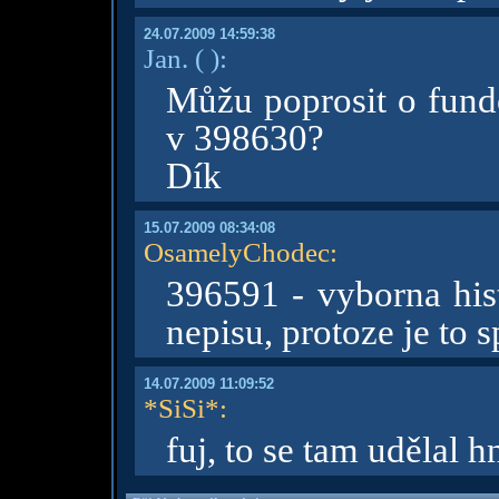
24.07.2009 14:59:38
Jan.
( )
:
Můžu poprosit o fun
v 398630?
Dík
15.07.2009 08:34:08
OsamelyChodec
:
396591 - vyborna hist
nepisu, protoze je to 
14.07.2009 11:09:52
*SiSi*
:
fuj, to se tam udělal 