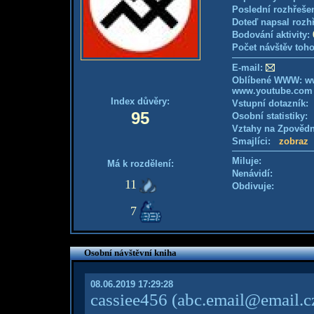
Poslední rozhřešen
Doteď napsal rozh
Bodování aktivity:
Počet návštěv toho
E-mail:
Oblíbené WWW: w
www.youtube.com
Index důvěry:
Vstupní dotazník
95
Osobní statistiky
Vztahy na Zpověd
Smajlíci:
zobraz
Miluje:
Má k rozdělení:
Nenávidí:
11
Obdivuje:
7
Osobní návštěvní kniha
08.06.2019 17:29:28
cassiee456
(abc.email@email.c