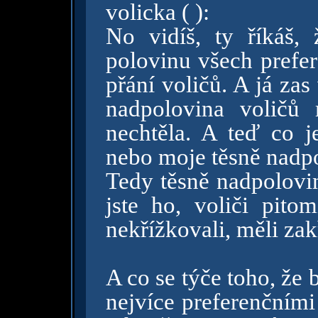
volicka ( ):
No vidíš, ty říkáš,
polovinu všech prefer
přání voličů. A já za
nadpolovina voličů
nechtěla. A teď co j
nebo moje těsně nad
Tedy těsně nadpolovina
jste ho, voliči pitom
nekřížkovali, měli zak
A co se týče toho, že 
nejvíce preferenčními