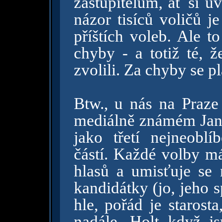
zastupitelům, ať si u
názor tisíců voličů je
příštích voleb. Ale t
chyby - a totiž té, že
zvolili. Za chyby se pl
Btw., u nás na Praz
mediálně známém Janč
jako třetí nejneoblí
částí. Každé volby m
hlasů a umisťuje se 
kandidátky (jo, jeho s
hle, pořád je starost
nadále. Holt když j