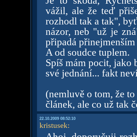
Je to škoda, Rychet
vážil, ale že teď při
rozhodl tak a tak", b
názor, neb "už je zná
připadá přinejmenším 
A od soudce tuplem.
Spíš mám pocit, jako 
své jednání... fakt nev
(nemluvě o tom, že to 
článek, ale co už tak 
22.10.2009 08:52:10
kristusek
:
Ahoj, doporučuji rozh