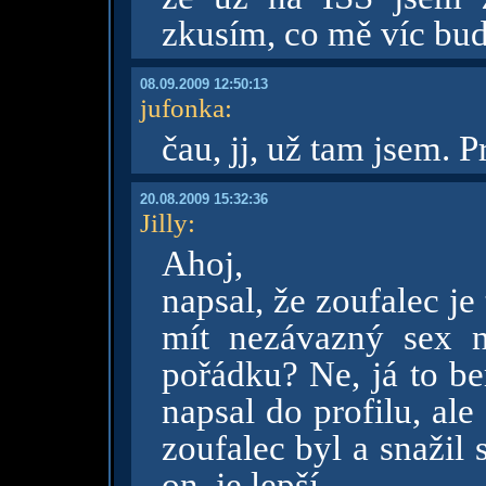
zkusím, co mě víc bu
08.09.2009 12:50:13
jufonka
:
čau, jj, už tam jsem.
20.08.2009 15:32:36
Jilly
:
Ahoj,
napsal, že zoufalec je
mít nezávazný sex n
pořádku? Ne, já to be
napsal do profilu, ale
zoufalec byl a snažil 
on, je lepší..