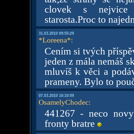
clovek s nejvice 
starosta.Proc to najed
31.03.2010 09:55:29
*Loreena*
:
Cením si tvých příspě
jeden z mála nemáš s
mluvíš k věci a podáv
prameny. Bylo to pouč
07.03.2010 10:10:59
OsamelyChodec
:
441267 - neco novy
fronty bratre