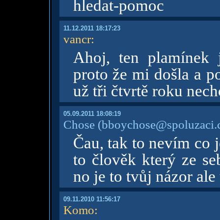
hledat-pomoc
11.12.2011 18:17:23
vancr
:
Ahoj, ten plamínek 
proto že mi došla a p
už tři čtvrtě roku nech
05.09.2011 18:08:19
Chose
(bboychose@spoluzaci.
Čau, tak to nevím co j
to člověk který ze se
no je to tvůj názor al
09.11.2010 11:56:17
Komo
: