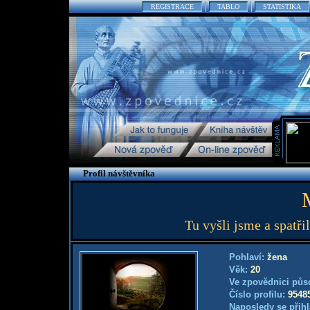
REGISTRACE
TABLO
STATISTIKA
Profil návštěvníka
Tu vyšli jsme a spatř
Pohlaví:
žena
Věk:
20
Ve zpovědnici půs
Číslo profilu:
9548
Naposledy se přihl