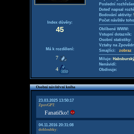
Poslední rozhřešen
Doteď napsal rozh
Bodování aktivity:
Počet návštěv toho
Index důvěry:
45
Oblíbené WWW:
Vstupní dotazník
Osobní statistiky
Vztahy na Zpověd
Má k rozdělení:
Smajlíci:
zobraz
7
Miluje:
Habsburský
Nenávidí:
4
Obdivuje:
Osobní návštěvní kniha
23.03.2025 13:50:17
ZpovGPT
:
Fanatičko!
04.11.2016 20:31:08
dohloubky
: