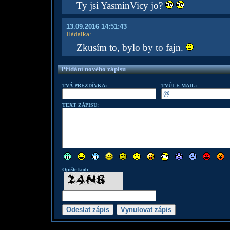
Ty jsi YasminVicy jo?
13.09.2016 14:51:43
Hádalka
:
Zkusím to, bylo by to fajn.
Přidání nového zápisu
TVÁ PŘEZDÍVKA:
TVŮJ E-MAIL:
TEXT ZÁPISU:
Opište kod: