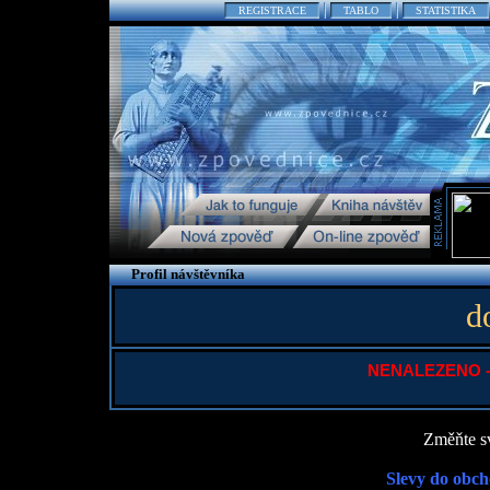
REGISTRACE
TABLO
STATISTIKA
Profil návštěvníka
d
NENALEZENO - P
Změňte sv
Slevy do obch