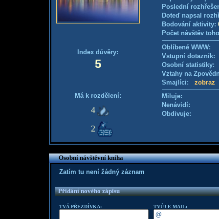
Poslední rozhřešen
Doteď napsal rozh
Bodování aktivity:
Počet návštěv toho
Oblíbené WWW:
Index důvěry:
Vstupní dotazník
5
Osobní statistiky
Vztahy na Zpověd
Smajlíci:
zobraz
Má k rozdělení:
Miluje:
Nenávidí:
4
Obdivuje:
2
Osobní návštěvní kniha
Zatím tu není žádný záznam
Přidání nového zápisu
TVÁ PŘEZDÍVKA:
TVŮJ E-MAIL: