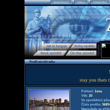
REGISTRACE
TABLO
STATISTIKA
Profil návštěvníka
stay you thats t
Pohlaví:
žena
Věk:
20
Ve zpovědnici půs
Číslo profilu:
5685
Naposledy se přihl