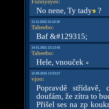
Funnyeyes
:
No nene, Ty tady
?
13.11.2022 21:10:30
Taheebo
:
Baf &#129315;
14.01.2021 23:13:42
Taheebo
:
Hele, vnouček
12.08.2016 13:53:27
vjoo
:
Popravdě střídavě, 
doufám, že zítra to bud
Přišel ses na zp kouk