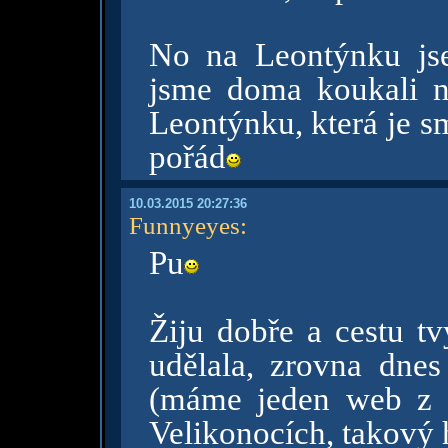
No na Leontýnku js
jsme doma koukali n
Leontýnku, která je s
pořád
10.03.2015 20:27:36
Funnyeyes
:
Pu
Žiju dobře a cestu 
udělala, zrovna dne
(máme jeden web z 
Velikonocích, takový 