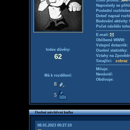
Číslo profilu:
3647
Naposledy se přihl
Poslední rozhřešen
Doteď napsal rozh
Bodování aktivity:
Počet návštěv toho
E-mail:
Oblíbené WWW:
Vstupní dotazník
Index důvěry:
Osobní statistiky
62
Vztahy na Zpověd
Smajlíci:
zobraz
Miluje:
Nenávidí:
Má k rozdělení:
Obdivuje:
8
5
Osobní návštěvní kniha
08.01.2023 00:27:10