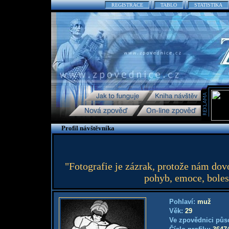
REGISTRACE
TABLO
STATISTIKA
Profil návštěvníka
"Fotografie je zázrak, protože nám dovo
pohyb, emoce, boles
Pohlaví:
muž
Věk:
29
Ve zpovědnici půs