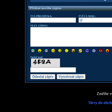
Přidání nového zápisu
TVÁ PŘEZDÍVKA:
TVŮJ E-MAIL:
TEXT ZÁPISU:
Opište kod:
Změňte sv
Slevy do obch