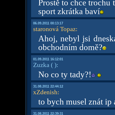
Prostě to chce trochu
sport zkrátka baví
06.09.2011 00:13:17
staronová Topaz
:
Ahoj, nebyl jsi dnes
obchodním domě?
01.09.2011 16:12:01
Zuzka
( )
:
No co ty tady?!
31.08.2011 22:44:12
xZdenish
:
to bych musel znát ip 
31.08.2011 22:39:31