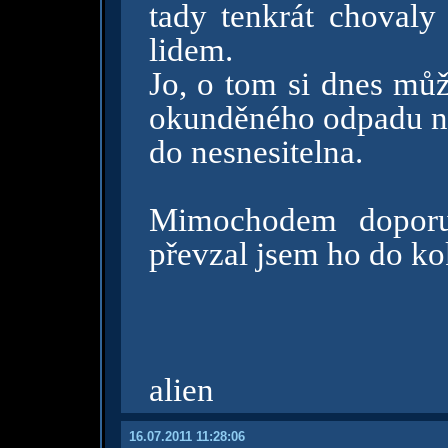
tady tenkrát chovaly
lidem.
Jo, o tom si dnes můž
okunděného odpadu ná
do nesnesitelna.
Mimochodem doporuč
převzal jsem ho do k
alien
16.07.2011 11:28:06