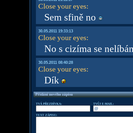
Close your eyes
:
Sem sfině no
30.05.2011 19:33:13
Close your eyes
:
No s cizíma se nelíb
30.05.2011 08:40:28
Close your eyes
:
Dík
Přidání nového zápisu
TVÁ PŘEZDÍVKA:
TVŮJ E-MAIL:
TEXT ZÁPISU: