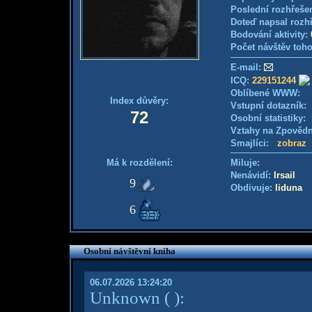
Poslední rozhřešen
Doteď napsal rozh
Bodování aktivity:
Počet návštěv toho
E-mail:
ICQ:
229151244
Oblíbené WWW:
Index důvěry:
Vstupní dotazník
72
Osobní statistiky
Vztahy na Zpověd
Smajlíci:
zobraz
Má k rozdělení:
Miluje:
Nenávidí:
Irsail
9
Obdivuje:
liduna
6
Osobní návštěvní kniha
06.07.2026 13:24:20
Unknown
( )
: