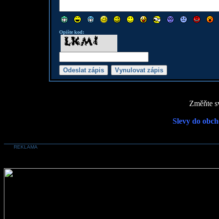
Opište kod:
Změňte sv
Slevy do obch
REKLAMA