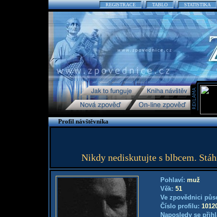
REGISTRACE
TABLO
STATISTIKA
Profil návštěvníka
Nikdy nediskutujte s blbcem. Stáh
Pohlaví:
muž
Věk:
51
Ve zpovědnici půs
Číslo profilu:
1012
Naposledy se přihl