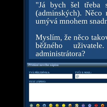
"Já bych šel třeba 
(adminských). Něco m
umývá mnohem snadně
Myslím, že něco takov
běžného uživate
administrátora?
Přidání nového zápisu
TVÁ PŘEZDÍVKA:
TVŮJ E-MAIL:
TEXT ZÁPISU: