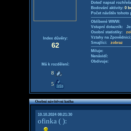
Doteď napsal rozhřeš
Bodování aktivity:
0 b
Počet návštěv tohoto 
Oblíbené WWW:
Vstupní dotazník: Ješ
Osobní statistiky:
zo
Vztahy na Zpovědnic
Index důvěry:
Smajlíci:
zobraz
62
Miluje:
Nenávidí:
Obdivuje:
Má k rozdělení:
8
5
Osobní návštěvní kniha
10.10.2024 08:21:30
ofinka
( )
: