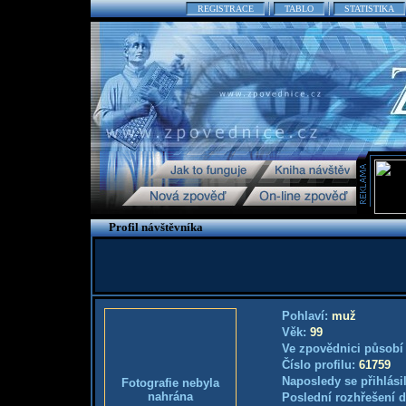
REGISTRACE
TABLO
STATISTIKA
Profil návštěvníka
Pohlaví:
muž
Věk:
99
Ve zpovědnici působí
Číslo profilu:
61759
Naposledy se přihlási
Fotografie nebyla
nahrána
Poslední rozhřešení d