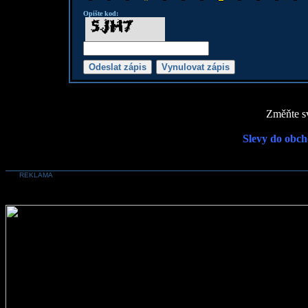
Opište kod:
Změňte sv
Slevy do obch
REKLAMA