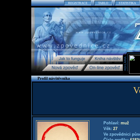
REGISTRACE
TABLO
STATISTIKA
Profil návštěvníka
V
Pohlaví:
muž
Věk:
27
Ve zpovědnici půs
Číslo profilu:
6183