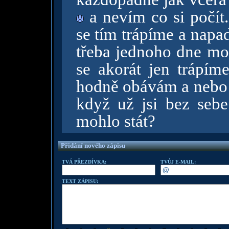
a nevím co si počít
se tím trápíme a napa
třeba jednoho dne moh
se akorát jen trápíme
hodně obávám a nebo 
když už jsi bez sebe
mohlo stát?
Přidání nového zápisu
TVÁ PŘEZDÍVKA:
TVŮJ E-MAIL:
TEXT ZÁPISU: