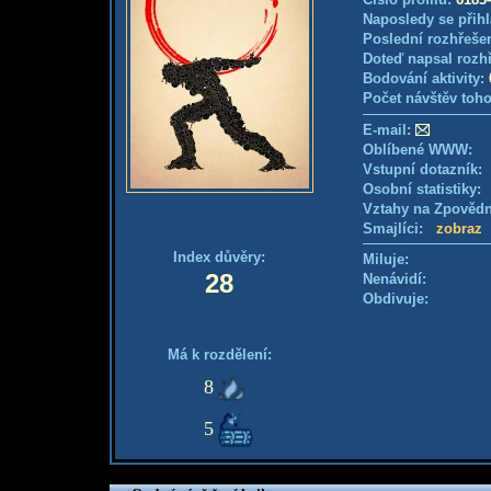
Naposledy se přihl
Poslední rozhřešen
Doteď napsal rozh
Bodování aktivity:
Počet návštěv toho
E-mail:
Oblíbené WWW:
Vstupní dotazník
Osobní statistiky
Vztahy na Zpověd
Smajlíci:
zobraz
Index důvěry:
Miluje:
28
Nenávidí:
Obdivuje:
Má k rozdělení:
8
5