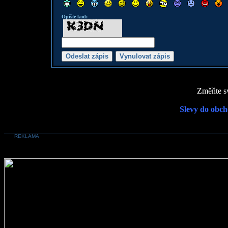
Opište kod:
Změňte sv
Slevy do obch
REKLAMA