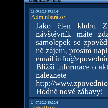
Osobní návštěvní kniha
12.06.2016 19:23:44
Administrátor
:
Jako člen klubu Z
návštěvník máte zd
samolepek se zpovědn
ně zájem, prosím napi
email info@zpovednic
Bližší informace o ak
nalezn
http://www.zpovednic
Hodně nové zábavy!
14.07.2015 19:20:44
Kabalista
: