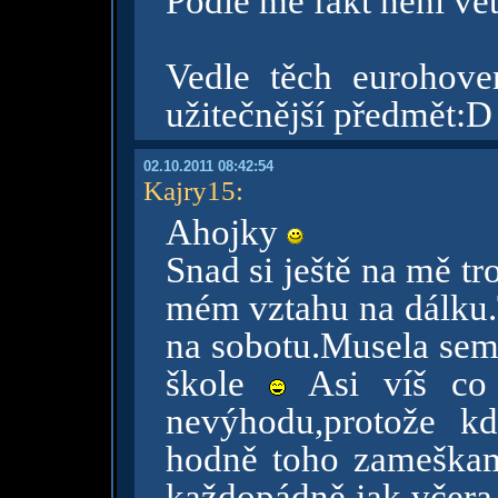
Podle mě fakt neni vět
Vedle těch eurohove
užitečnější předmět:D
02.10.2011 08:42:54
Kajry15
:
Ahojky
Snad si ještě na mě tr
mém vztahu na dálku.T
na sobotu.Musela sem 
škole
Asi víš co 
nevýhodu,protože k
hodně toho zameškam
každopádně jak včera 