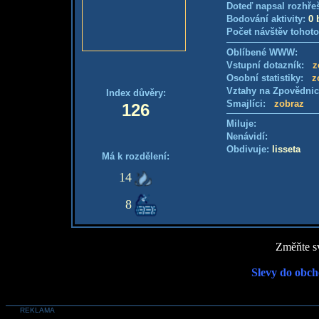
Doteď napsal rozhře
Bodování aktivity:
0 
Počet návštěv tohoto
Oblíbené WWW:
Vstupní dotazník:
z
Osobní statistiky:
z
Vztahy na Zpovědni
Index důvěry:
Smajlíci:
zobraz
126
Miluje:
Nenávidí:
Obdivuje:
lisseta
Má k rozdělení:
14
8
Změňte sv
Slevy do obch
REKLAMA