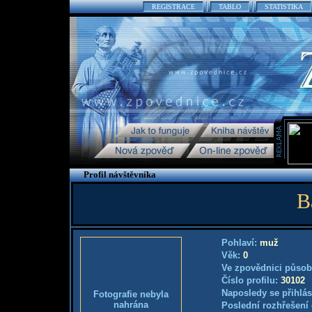
REGISTRACE
TABLO
STATISTIKA
Profil návštěvníka
B
Pohlaví:
muž
Věk:
0
Ve zpovědnici působ
Číslo profilu:
30102
Naposledy se přihlás
Fotografie nebyla
nahrána
Poslední rozhřešení 