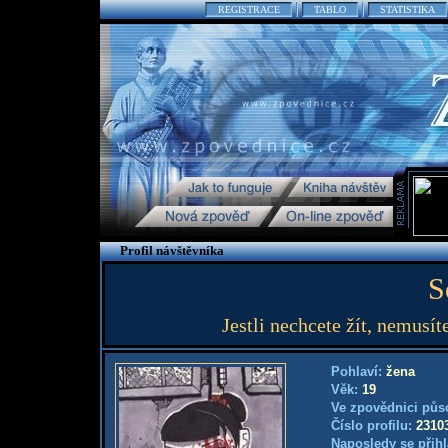
REGISTRACE
TABLO
STATISTIKA
Profil návštěvníka
S
Jestli nechcete žít, nemusíte
Pohlaví:
žena
Věk:
19
Ve zpovědnici půs
Číslo profilu:
2310
Naposledy se přihl