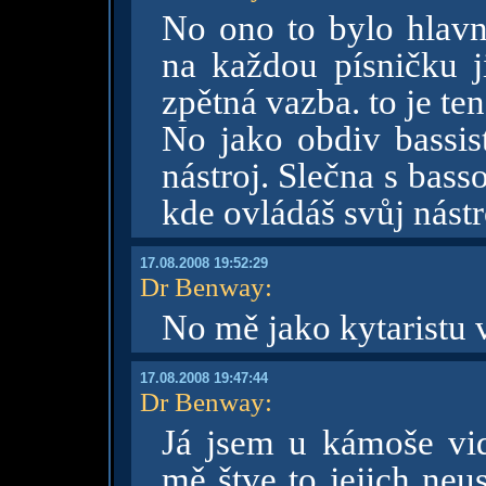
No ono to bylo hlavn
na každou písničku ji
zpětná vazba. to je ten
No jako obdiv bassis
nástroj. Slečna s bas
kde ovládáš svůj nást
17.08.2008 19:52:29
Dr Benway
:
No mě jako kytaristu 
17.08.2008 19:47:44
Dr Benway
:
Já jsem u kámoše vid
mě štve to jejich neu