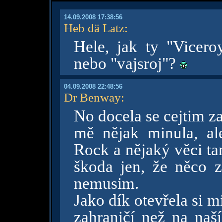
14.09.2008 17:38:56
Heb dä Latz
:
Hele, jak ty "Vicero
nebo "vajsroj"?
04.09.2008 22:48:56
Dr Benway
:
No docela se cejtim z
mě nějak minula, ale
Rock a nějaký věci ta
škoda jen, že něco z
nemusim.
Jako dík otevřela si m
zahraničí než na naš