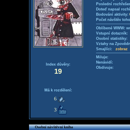
Poslední rozhřešen
Doteď napsal rozh
Bodování aktivity:
Počet návštěv toho
Oblíbené WWW: w
Vstupní dotazník: 
Osobní statistiky
Vztahy na Zpověd
Smajlíci:
zobraz
Miluje:
Nenávidí:
Index důvěry:
Obdivuje:
19
Má k rozdělení:
6
3
Osobní návštěvní kniha