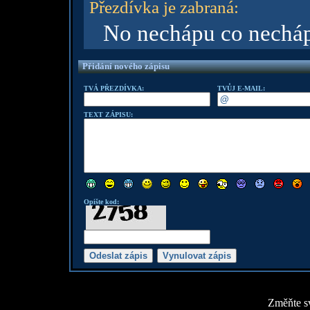
Přezdívka je zabraná
:
No nechápu co necháp
Přidání nového zápisu
TVÁ PŘEZDÍVKA:
TVŮJ E-MAIL:
TEXT ZÁPISU:
Opište kod:
Změňte sv