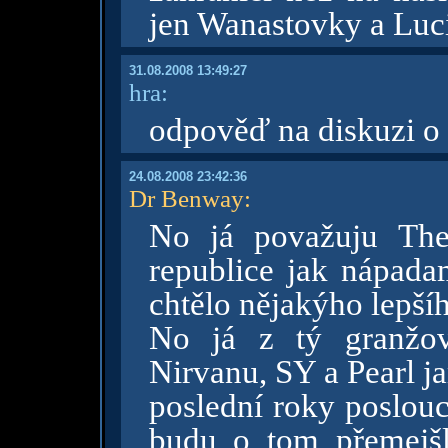
jen Wanastovky a Luci
31.08.2008 13:49:27
hra:
odpověď na diskuzi o
24.08.2008 23:42:36
Dr Benway
:
No já považuju The
republice jak nápada
chtělo nějakýho lepší
No já z tý granžo
Nirvanu, SY a Pearl j
poslední roky poslouc
budu o tom přemejš