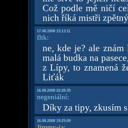
Což podle mě ničí cel
nich říká mistři zpětn
17.08.2008 15:13:11
fltk:
ne, kde je? ale znám 
malá budka na pasece,
z Lípy, to znamená ž
Liťák
16.08.2008 22:20:35
negeniální:
Díky za tipy, zkusím s
16.08.2008 19:25:09
Jimmy-ja
: