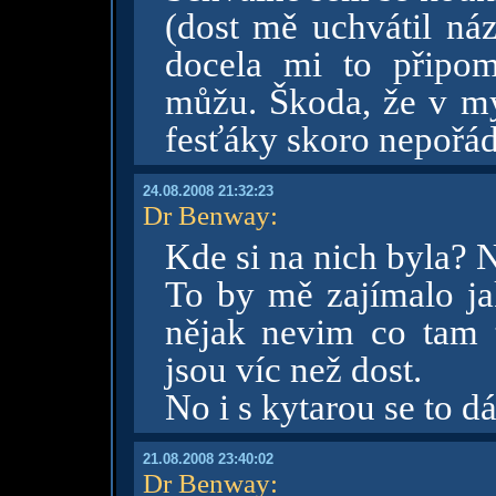
(dost mě uchvátil náz
docela mi to připom
můžu. Škoda, že v mym
fesťáky skoro nepořád
24.08.2008 21:32:23
Dr Benway
:
Kde si na nich byla? N
To by mě zajímalo ja
nějak nevim co tam t
jsou víc než dost.
No i s kytarou se to d
21.08.2008 23:40:02
Dr Benway
: