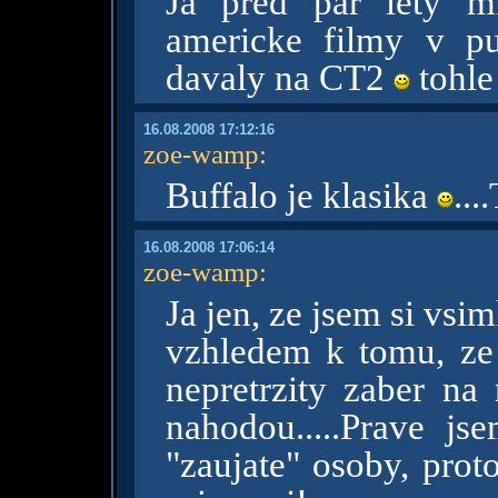
Ja pred par lety mi
americke filmy v pu
davaly na CT2
tohle
16.08.2008 17:12:16
zoe-wamp
:
Buffalo je klasika
...
16.08.2008 17:06:14
zoe-wamp
:
Ja jen, ze jsem si vsiml
vzhledem k tomu, ze 
nepretrzity zaber na n
nahodou.....Prave js
"zaujate" osoby, prot