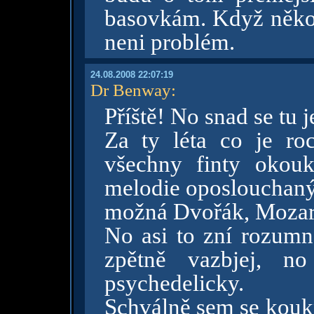
basovkám. Když někoh
neni problém.
24.08.2008 22:07:19
Dr Benway
:
Příště! No snad se tu 
Za ty léta co je ro
všechny finty okou
melodie oposlouchaný.
možná Dvořák, Mozar
No asi to zní rozumn
zpětně vazbjej, n
psychedelicky.
Schválně sem se kouk