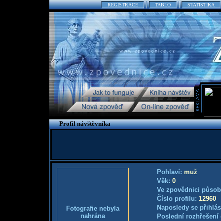
REGISTRACE
TABLO
STATISTIKA
Profil návštěvníka
Pohlaví:
muž
Věk:
0
Ve zpovědnici působ
Číslo profilu:
12960
Naposledy se přihlás
Fotografie nebyla
nahrána
Poslední rozhřešení 