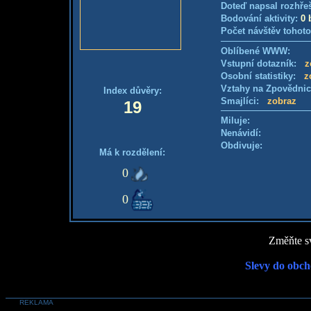
Doteď napsal rozhře
Bodování aktivity:
0 
Počet návštěv tohoto
Oblíbené WWW:
Vstupní dotazník:
z
Osobní statistiky:
z
Vztahy na Zpovědni
Index důvěry:
Smajlíci:
zobraz
19
Miluje:
Nenávidí:
Obdivuje:
Má k rozdělení:
0
0
Změňte sv
Slevy do obch
REKLAMA