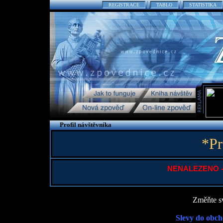
REGISTRACE
TABLO
STATISTIKA
Profil návštěvníka
*Pr
NENALEZENO - P
Změňte sv
Slevy do obch