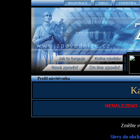
REGISTRACE
TABLO
STATISTIKA
Profil návštěvníka
Ka
NENALEZENO - P
Změňte sv
Slevy do obch