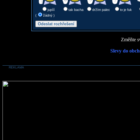
jupííí
tak bacha
držím palec
to je fuk
(
žádný )
Změňte sv
Slevy do obch
REKLAMA