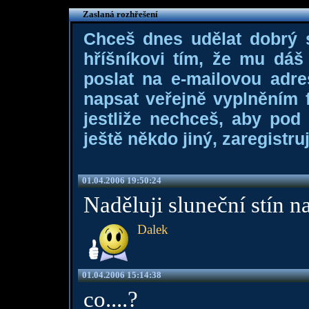
Zaslaná rozhřešení
Chceš dnes udělat dobrý
hříšníkovi tím, že mu dá
poslat na e-mailovou adre
napsat veřejně vyplněním f
jestliže nechceš, aby pod
ještě někdo jiný, zaregistruj
01.04.2006 19:50:24
Naděluji sluneční stín 
Dalek
01.04.2006 15:14:38
co....?