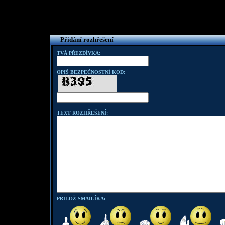
Přidání rozhřešení
TVÁ PŘEZDÍVKA:
OPIŠ BEZPEČNOSTNÍ KOD:
TEXT ROZHŘEŠENÍ:
PŘILOŽ SMAILÍKA: