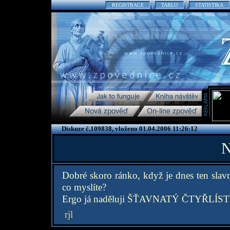
REGISTRACE
TABLO
STATISTIKA
Diskuze č.109838, vloženo 01.04.2006 11:26:12
N
Dobré skoro ránko, když je dnes ten slavn
co myslíte?
Ergo já naděluji ŠŤAVNATÝ ČTYŘLÍ
rjl