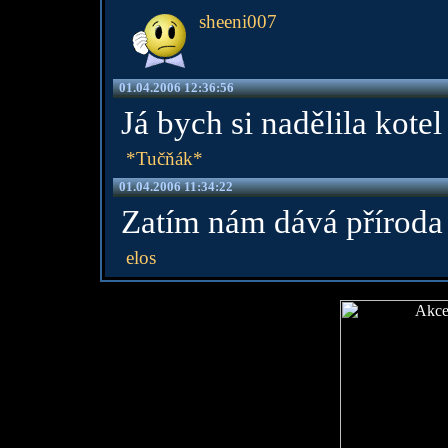
sheeni007
01.04.2006 12:36:56
Já bych si nadělila kotel
*Tučňák*
01.04.2006 11:34:22
Zatím nám dává příroda 
elos