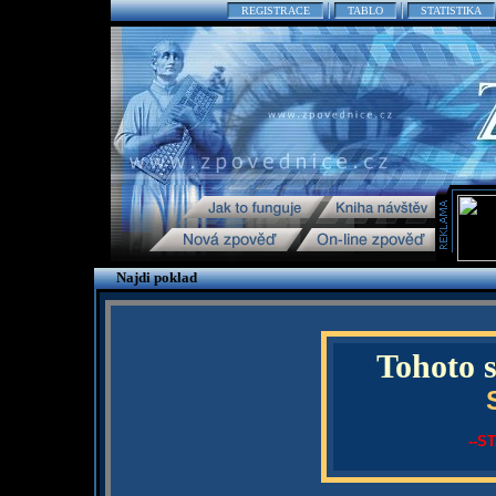
REGISTRACE
TABLO
STATISTIKA
Najdi poklad
Tohoto s
--S