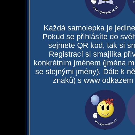
Každá samolepka je jedine
Pokud se přihlásíte do své
sejmete QR kod, tak si sm
Registrací si smajlíka př
konkrétním jménem (jména mus
se stejnými jmény). Dále k n
znaků) s www odkazem (