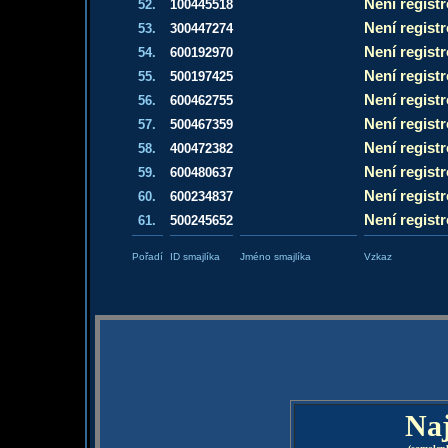
Není regist
52.
100445518
Není regist
53.
300447274
Není regist
54.
600192970
Není regist
55.
500197425
Není regist
56.
600462755
Není regist
57.
500467359
Není regist
58.
400472382
Není regist
59.
600480637
Není regist
60.
600234837
Není regist
61.
500245652
Pořadí
ID smajlíka
Jméno smajlíka
Vzkaz
Naj