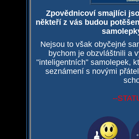
(samolep
Zpovědnicoví smajlíci jso
někteří z vás budou potěšen
samolepky
Nejsou to však obyčejné sa
bychom je obzvláštnili a
"inteligentních" samolepek,
seznámení s novými přátel
scho
--STAT