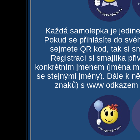
Každá samolepka je jedine
Pokud se přihlásíte do své
sejmete QR kod, tak si sm
Registrací si smajlíka př
konkrétním jménem (jména mus
se stejnými jmény). Dále k n
znaků) s www odkazem (