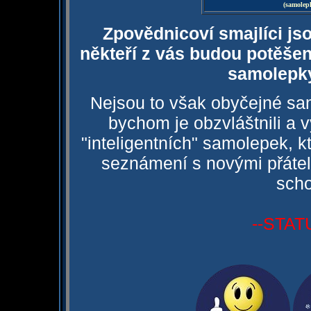
(samolep
Zpovědnicoví smajlíci jso
někteří z vás budou potěšen
samolepky
Nejsou to však obyčejné sa
bychom je obzvláštnili a
"inteligentních" samolepek,
seznámení s novými přátel
scho
--STAT