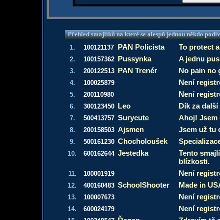
Přehled smajlíků na které se alespň jednou někdo podí
PAN Policista
To protect a
1.
100121137
Pussynka
A jednu puss
2.
100157362
PAN Trenér
No pain no 
3.
200122513
Není regist
4.
100025879
Není regist
5.
200110980
Leo
Dík za další
6.
300123450
Surycute
Ahoj! Jsem n
7.
500413757
Ajsmen
Jsem už tu 
8.
200158503
Chocholoušek
Specializac
9.
500161230
Jestedka
Tento smajl
10.
600162644
blízkosti.
Není regist
11.
100001919
SchoolShooter
Made in US
12.
400160483
Není regist
13.
100007673
Není regist
14.
600024179