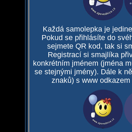
Každá samolepka je jedine
Pokud se přihlásíte do své
sejmete QR kod, tak si sm
Registrací si smajlíka př
konkrétním jménem (jména mus
se stejnými jmény). Dále k n
znaků) s www odkazem (