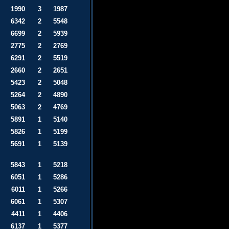
1990
3
1987
6342
2
5548
6699
2
5939
2775
2
2769
6291
2
5519
2660
2
2651
5423
2
5048
5264
2
4890
5063
2
4769
5891
1
5140
5826
1
5199
5691
1
5139
5843
1
5218
6051
1
5286
6011
1
5266
6061
1
5307
4411
1
4406
6137
1
5377