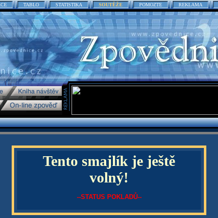
ACE
TABLO
STATISTIKA
SOUTĚŽE
POMOZTE
REKLAMA
Tento smajlík je ještě
volný!
--STATUS POKLADŮ--