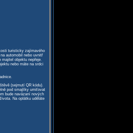
osti turisticky zajímavého
 na automobil nebo uvnitř
majitel objektu nepřeje.
bjektu nebo máte na srdci
adnice.
vštěvě (sejmutí QR kódu).
elně pod smajlíky umiťovat
dem bude navázaní nových
života. Na oplátku uděláte