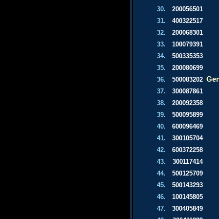
30.
200056501
31.
400322517
32.
200068301
33.
100079391
34.
500335353
35.
200080699
Gen
36.
500083202
37.
300087861
38.
200092358
39.
500095899
40.
600096469
41.
300105704
42.
600372258
43.
300117414
44.
500125709
45.
500143293
46.
100145805
47.
300405849