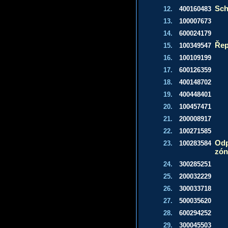
Sch
12.
400160483
13.
100007673
14.
600024179
Ře
15.
100349547
16.
100109199
17.
600126359
18.
400148702
19.
400448401
20.
100457471
21.
200008917
22.
100271585
Odp
23.
100283584
zón
24.
300285251
25.
200032229
26.
300033718
27.
500035620
28.
600294252
29.
300045503