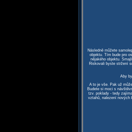
Následně můžete samolepky
objektu. Tím bude pro os
nějakého objektu. Smajl
Riskovali byste stržení 
Aby by
A to je vše. Pak už může
Budete si moci s návštěvn
tzv. poklady - tedy zaj
vztahů, nalezení nových k