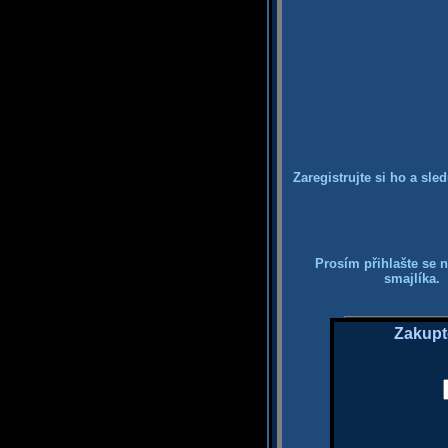
Zaregistrujte si ho a sle
Prosím přihlašte se n
smajlíka. 
Zakupt