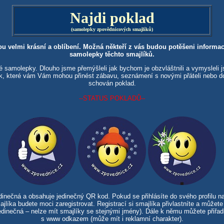
Najdi poklad
(samolepky zpovědnicových smajlíků)
ou velmi krásní a oblíbení. Možná někteří z vás budou potěšeni informací
samolepky těchto smajlíků.
é samolepky. Dlouho jsme přemýšleli jak bychom je obzvláštnili a vymysleli
ek, které vám Vám mohou přinést zábavu, seznámení s novými přáteli nebo 
schován poklad.
--STATUS POKLADŮ--
inečná a obsahuje jedinečný QR kod. Pokud se přihlásíte do svého profilu n
jlíka budete moci zaregistrovat. Registrací si smajlíka přivlastníte a může
dinečná – nelze mít smajlíky se stejnými jmény). Dále k němu můžete přiřadi
s www odkazem (může mít i reklamní charakter).