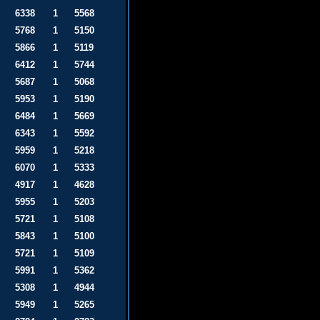
6338
1
5568
5768
1
5150
5866
1
5119
6412
1
5744
5687
1
5068
5953
1
5190
6484
1
5669
6343
1
5592
5959
1
5218
6070
1
5333
4917
1
4628
5955
1
5203
5721
1
5108
5843
1
5100
5721
1
5109
5991
1
5362
5308
1
4944
5949
1
5265