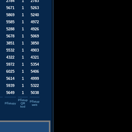
2784
1
2783
5671
1
5263
5869
1
5240
5585
1
4972
5288
1
4926
5678
1
5069
3851
1
3850
5532
1
4903
4322
1
4321
5972
1
5354
6025
1
5406
5614
1
4999
5939
1
5322
5649
1
5038
Přístup
Přístup
Přístupy
QR
web
kod