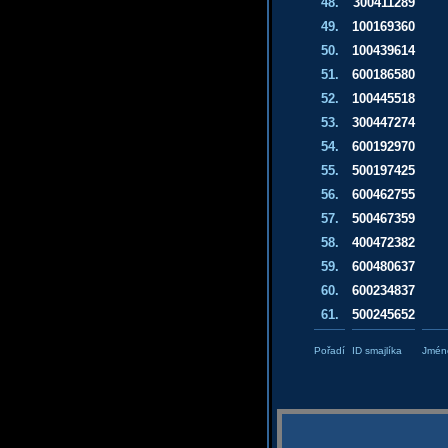
48.
300411289
49.
100169360
50.
100439614
51.
600186580
52.
100445518
53.
300447274
54.
600192970
55.
500197425
56.
600462755
57.
500467359
58.
400472382
59.
600480637
60.
600234837
61.
500245652
Pořadí
ID smajlíka
Jméno