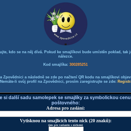
dujte, kdo se na něj dívá. Pokud ke smajlíkovi bude umístěn poklad, tak je
nálezce.
Kod smajlíka:
300285251
a Zpovědnici a následně se zde po načtení QR kodu na smajlíkovi objeví 
Nemáte-li svůj profil na Zpovědnici, prosím zaregistrujte se zde:
Registr
e si další sadu samolepek se smajlíky za symbolickou cenu
poštovného:
Adresa pro zaslání:
Vytisknou na smajlících tento nick (20 znaků):
(jen pro variantu s nickem)