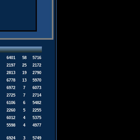
6401
58
5716
2197
25
2172
2813
19
2790
6778
13
5970
6972
7
6073
2725
7
2714
6106
6
5482
2260
5
2255
6012
4
5375
5598
4
4977
6924
3
5749