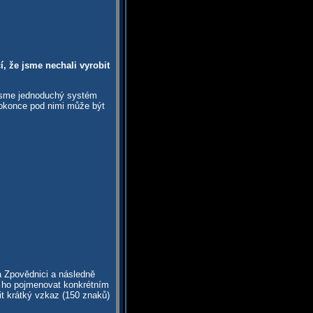
, že jsme nechali vyrobit
 jsme jednoduchý systém
dokonce pod nimi může být
a Zpovědnici a následně
te ho pojmenovat konkrétním
t krátký vzkaz (150 znaků)