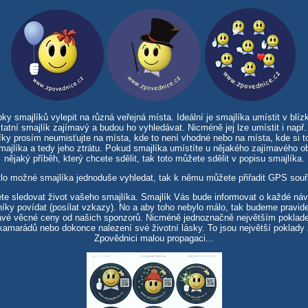
 smajlíků vylepit na různá veřejná místa. Ideální je smajlíka umístit v blízk
tatní smajlík zajímavý a budou ho vyhledávat. Nicméně jej lze umístit i např.
íky prosím neumisťujte na místa, kde to není vhodné nebo na místa, kde si to 
smajlíka a tedy jeho ztrátu. Pokud smajlíka umístíte u nějakého zajímavého o
nějaký příběh, který chcete sdělit, tak toto můžete sdělit v popisu smajlíka.
lo možné smajlíka jednoduše vyhledat, tak k němu můžete přiřadit GPS souř
te sledovat život vašeho smajlíka. Smajlík Vás bude informovat o každé ná
íky povídat (posílat vzkazy). No a aby toho nebylo málo, tak budeme pravid
ímavé věcné ceny od našich sponzorů. Nicméně jednoznačně největším pokla
amarádů nebo dokonce nalezení své životní lásky. To jsou největší poklady 
Zpovědnici malou propagaci...