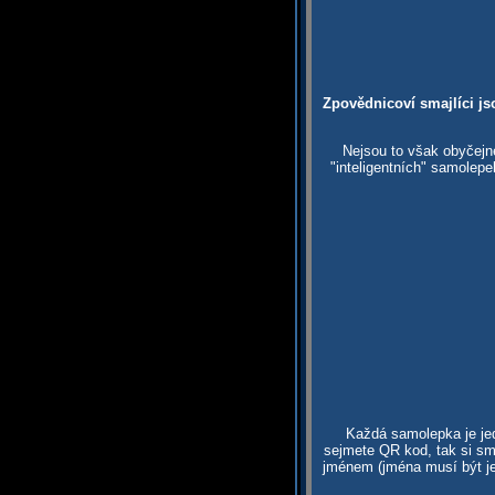
Zpovědnicoví smajlíci js
Nejsou to však obyčejn
"inteligentních" samolep
Každá samolepka je jed
sejmete QR kod, tak si sma
jménem (jména musí být je