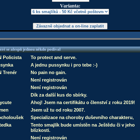
Varianta:
eré se alespň jednou někdo podíval
 Policista
To protect and serve.
synka
A jednu pussynku i pro tebe :-)
 Trenér
No pain no gain.
Není registrován
Není registrován
Dík za další kus do sbírky.
ycute
Ahoj! Jsem na certifikátu o členství z roku 2019!
smen
Jsem už tu od roku 2007.
choloušek
Specializace na choroby duševního charakteru,
tedka
Tento smajlík bude umístěn na Ještědu či v jeho
blízkosti.
Není registrován