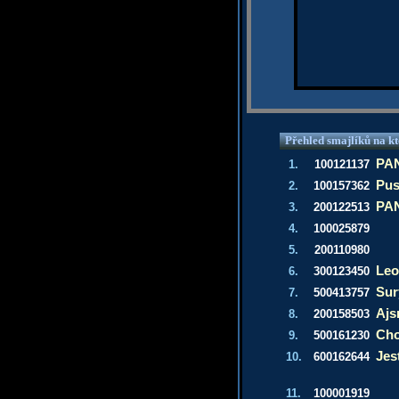
Přehled smajlíků na kt
PAN
1.
100121137
Pus
2.
100157362
PAN
3.
200122513
4.
100025879
5.
200110980
Leo
6.
300123450
Sur
7.
500413757
Aj
8.
200158503
Cho
9.
500161230
Jes
10.
600162644
11.
100001919