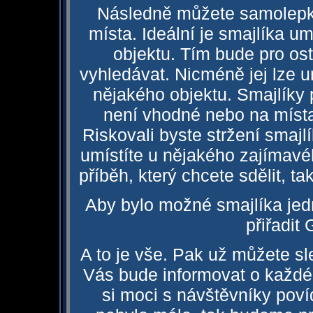
Následně můžete samolepky
místa. Ideální je smajlíka umí
objektu. Tím bude pro os
vyhledávat. Nicméně jej lze um
nějakého objektu. Smajlíky 
není vhodné nebo na místa,
Riskovali byste stržení smajl
umístíte u nějakého zajímavé
příběh, který chcete sdělit, ta
Aby bylo možné smajlíka jed
přiřadit
A to je vše. Pak už můžete sl
Vás bude informovat o každé
si moci s návštěvníky poví