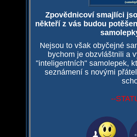
(samolep
Zpovědnicoví smajlíci jso
někteří z vás budou potěšen
samolepky
Nejsou to však obyčejné sa
bychom je obzvláštnili a
"inteligentních" samolepek,
seznámení s novými přátel
scho
--STAT