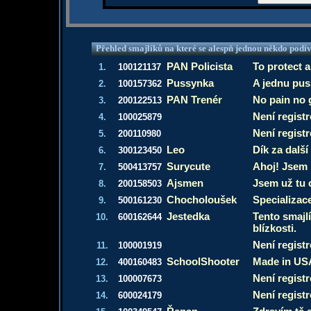
Přehled smajlíků na které se alespň jednou někdo podí
PAN Policista
To protect a
1.
100121137
Pussynka
A jednu puss
2.
100157362
PAN Trenér
No pain no 
3.
200122513
Není regist
4.
100025879
Není regist
5.
200110980
Leo
Dík za další
6.
300123450
Surycute
Ahoj! Jsem n
7.
500413757
Ajsmen
Jsem už tu 
8.
200158503
Chocholoušek
Specializac
9.
500161230
Jestedka
Tento smajl
10.
600162644
blízkosti.
Není regist
11.
100001919
SchoolShooter
Made in US
12.
400160483
Není regist
13.
100007673
Není regist
14.
600024179