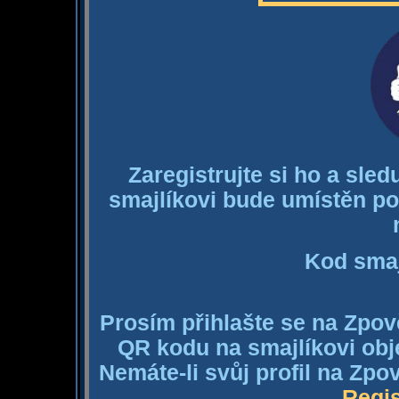
Zaregistrujte si ho a sled
smajlíkovi bude umístěn pokl
Kod smaj
Prosím přihlašte se na Zpov
QR kodu na smajlíkovi obje
Nemáte-li svůj profil na Zpo
Regis