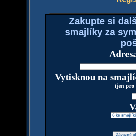
Zakupte si dal
smajlíky za sy
poš
Adresa
Vytisknou na smajlí
(jen pro
V