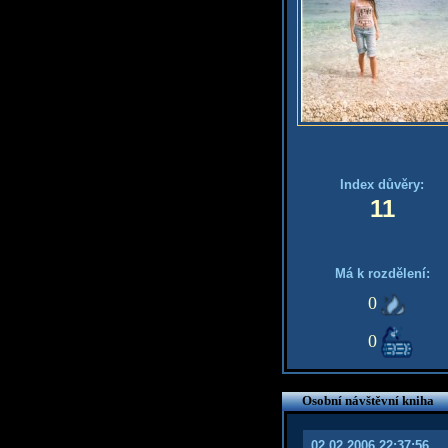
Index důvěry:
11
Má k rozdělení:
0
0
Osobní návštěvní kniha
02.02.2006 22:37:56