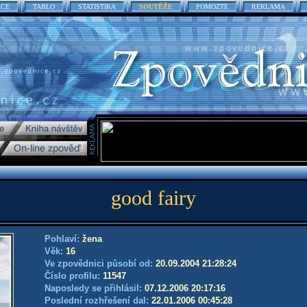
ACE
TABLO
STATISTIKA
SOUTĚŽE
POMOZTE
REKLAMA
good fairy
Pohlaví:
žena
Věk:
16
Ve zpovědnici působí od:
20.09.2004 21:28:24
Číslo profilu:
11547
Naposledy se přihlásil:
07.12.2006 20:17:16
Poslední rozhřešení dal:
22.01.2006 00:45:28