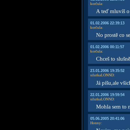
korčula
:
A teď mluvíš o
01.02.2006 22:39:13
korčula
:
No prostě co se
01.02.2006 00:11:57
korčula
:
Chceš to slušn
23.01.2006 19:35:52
silutkaLONND
:
Já píšu,ale vši
22.01.2006 19:59:54
silutkaLONND
:
Mohla sem to na
05.06.2005 20:41:06
Honny
: