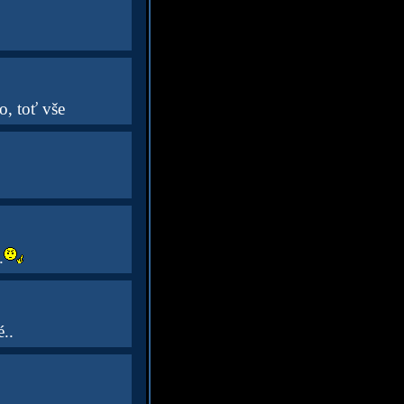
o, toť vše
.
..