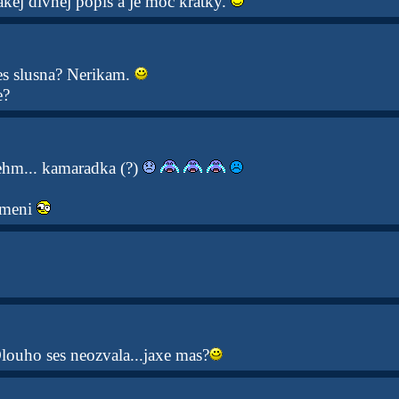
kej divnej popis a je moc kratky.
es slusna? Nerikam.
e?
ehm... kamaradka (?)
e meni
uho ses neozvala...jaxe mas?