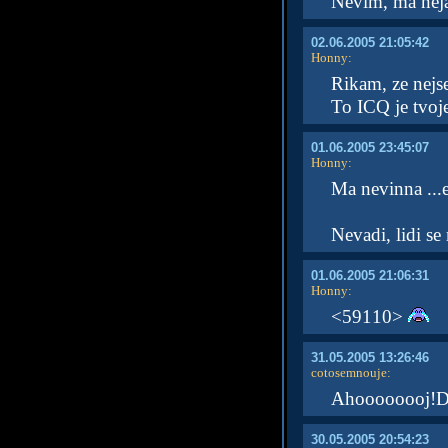
Nevim, ma neja
02.06.2005 21:05:42
Honny
:
Rikam, ze nejs
To ICQ je tvoj
01.06.2005 23:45:07
Honny
:
Ma nevinna ...
Nevadi, lidi s
01.06.2005 21:06:31
Honny
:
<59110>
31.05.2005 13:26:46
cotosemnouje
:
Ahoooooooj!Dlo
30.05.2005 20:54:23