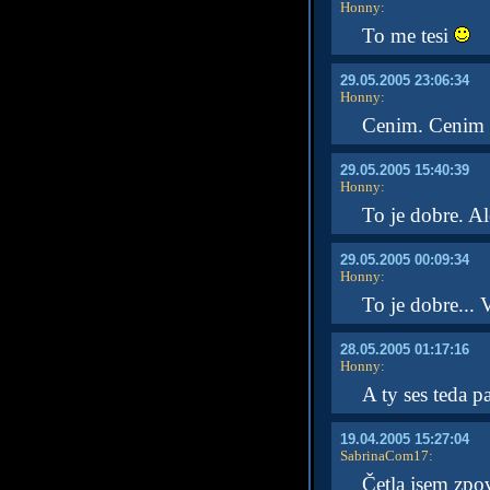
Honny
:
To me tesi
29.05.2005 23:06:34
Honny
:
Cenim. Cenim s
29.05.2005 15:40:39
Honny
:
To je dobre. Al
29.05.2005 00:09:34
Honny
:
To je dobre... 
28.05.2005 01:17:16
Honny
:
A ty ses teda p
19.04.2005 15:27:04
SabrinaCom17
:
Četla jsem zpov