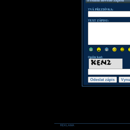
Přidání nového zápisu
TVÁ PŘEZDÍVKA:
TEXT ZÁPISU:
Opište kod:
REKLAMA