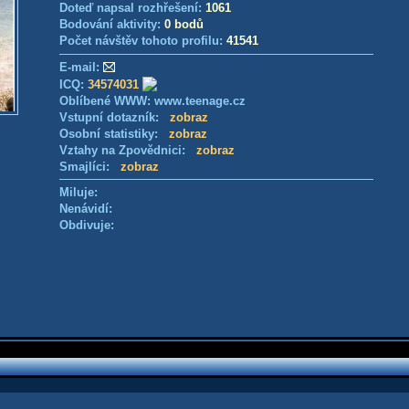
Doteď napsal rozhřešení:
1061
Bodování aktivity:
0 bodů
Počet návštěv tohoto profilu:
41541
E-mail:
ICQ:
34574031
Oblíbené WWW: www.teenage.cz
Vstupní dotazník:
zobraz
Osobní statistiky:
zobraz
Vztahy na Zpovědnici:
zobraz
Smajlíci:
zobraz
Miluje:
Nenávidí:
Obdivuje: