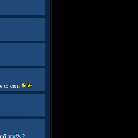
e to ceni
řijata
?