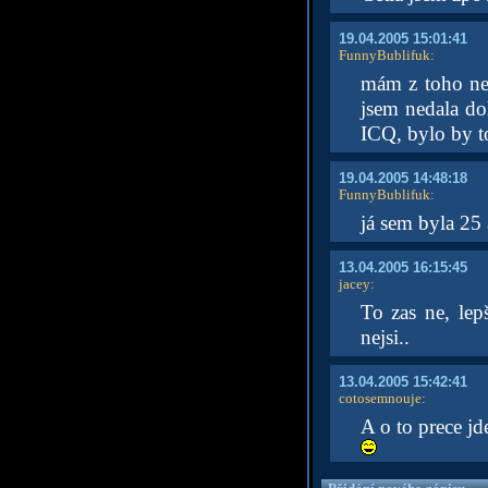
19.04.2005 15:01:41
FunnyBublifuk
:
mám z toho nep
jsem nedala d
ICQ, bylo by to
19.04.2005 14:48:18
FunnyBublifuk
:
já sem byla 25 
13.04.2005 16:15:45
jacey
:
To zas ne, lep
nejsi..
13.04.2005 15:42:41
cotosemnouje
:
A o to prece jd