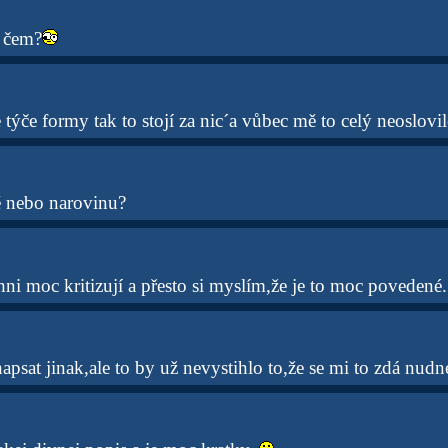
 čem?
 týče formy tak to stojí za nic´a vůbec mě to celý neoslovil
ě nebo narovinu?
chni moc kritizují a přesto si myslím,že je to moc povedené.
psat jinak,ale to by už nevystihlo to,že se mi to zdá nudné