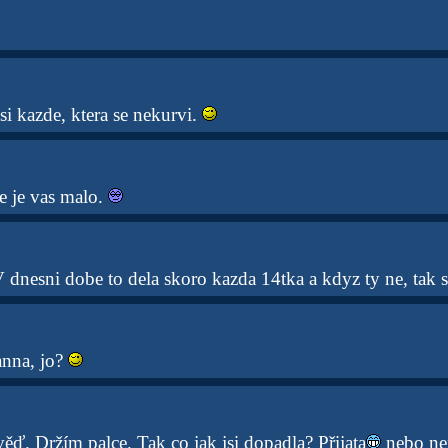
i kazde, ktera se nekurvi.
e je vas malo.
V dnesni dobe to dela skoro kazda 14tka a kdyz ty ne, tak s
anna, jo?
ěď. Držím palce. Tak co jak jsi dopadla? Přijata
nebo nep