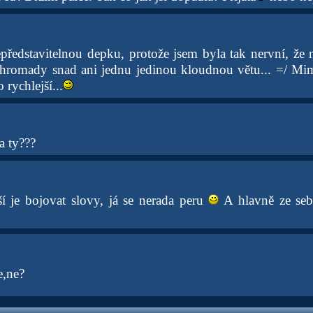
ředstavitelnou depku, protože jsem byla tak nervní, že
ohromady snad ani jednu jedinou kloudnou větu... =/ 
 rychlejší...
a ty???
ší je bojovat slovy, já se nerada peru
A hlavně ze sebe
e,ne?