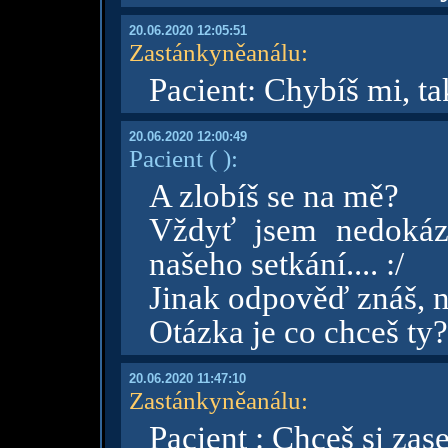
20.06.2020 12:05:51
Zastánkyněanálu
:
Pacient: Chybíš mi, ta
20.06.2020 12:00:49
Pacient
( )
:
A zlobíš se na mě?
Vždyť jsem nedokáza
našeho setkání.... :/
Jinak odpověď znáš, n
Otázka je co chceš ty?
20.06.2020 11:47:10
Zastánkyněanálu
:
Pacient : Chceš si zas