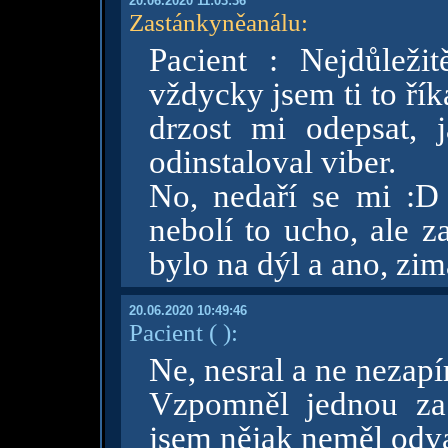
20.06.2020 11:03:36
Zastánkyněanálu
:
Pacient : Nejdůležit
vždycky jsem ti to řík
drzost mi odepsat, j
odinstaloval viber.
No, nedaří se mi :
nebolí to ucho, ale z
bylo na dýl a ano, zima
20.06.2020 10:49:46
Pacient
( )
:
Ne, nesral a ne nezapíra
Vzpomněl jednou za 
jsem nějak neměl odvah