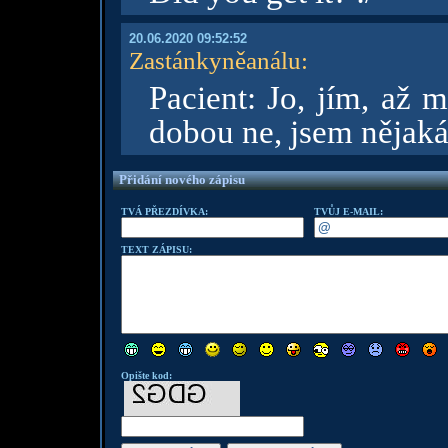
20.06.2020 09:52:52
Zastánkyněanálu
:
Pacient: Jo, jím, až 
dobou ne, jsem nějaká 
Přidání nového zápisu
TVÁ PŘEZDÍVKA:
TVŮJ E-MAIL:
TEXT ZÁPISU:
Opište kod: