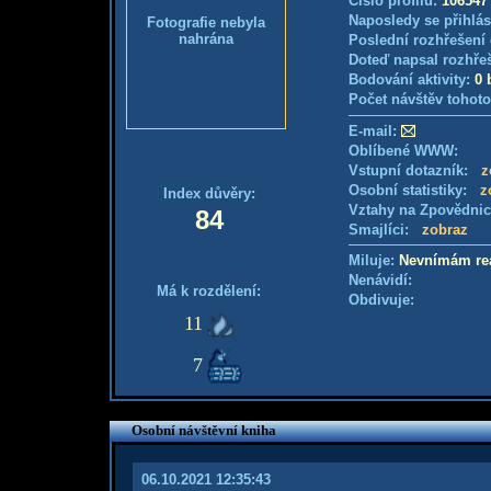
Číslo profilu:
106547
Naposledy se přihlás
Fotografie nebyla
nahrána
Poslední rozhřešení 
Doteď napsal rozhře
Bodování aktivity:
0 
Počet návštěv tohoto
E-mail:
Oblíbené WWW:
Vstupní dotazník:
z
Osobní statistiky:
z
Index důvěry:
Vztahy na Zpovědni
84
Smajlíci:
zobraz
Miluje:
Nevnímám rea
Nenávidí:
Má k rozdělení:
Obdivuje:
11
7
Osobní návštěvní kniha
06.10.2021 12:35:43