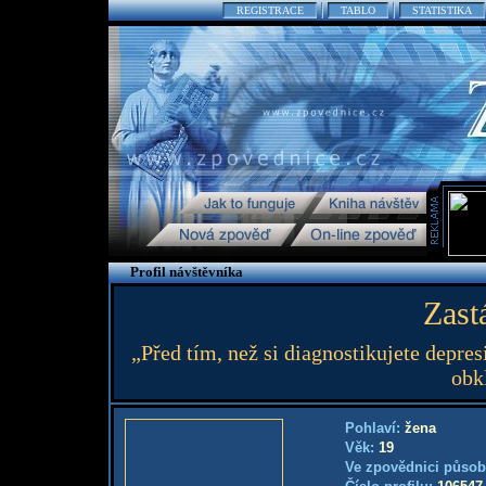
REGISTRACE
TABLO
STATISTIKA
Profil návštěvníka
Zast
„Před tím, než si diagnostikujete depres
obk
Pohlaví:
žena
Věk:
19
Ve zpovědnici působ