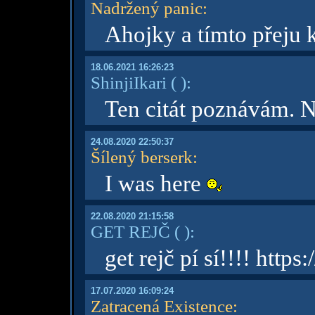
Nadržený panic
:
Ahojky a tímto přeju 
18.06.2021 16:26:23
ShinjiIkari
( )
:
Ten citát poznávám. N
24.08.2020 22:50:37
Šílený berserk
:
I was here
22.08.2020 21:15:58
GET REJČ
( )
:
get rejč pí sí!!!! http
17.07.2020 16:09:24
Zatracená Existence
: