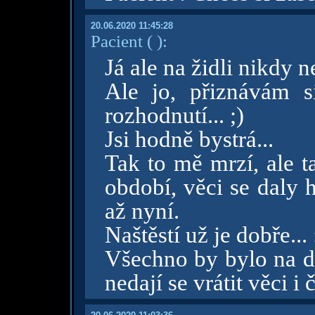
20.06.2020 11:45:28
Pacient
( )
:
Já ale na židli nikdy n
Ale jo, přiznávám s
rozhodnutí... ;)
Jsi hodně bystrá...
Tak to mě mrzí, ale t
období, věci se daly 
až nyní.
Naštěstí už je dobře... 
Všechno by bylo na dý
nedají se vrátit věci i č