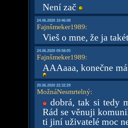
Není zač
24.06.2020 10:46:08
Fajnšmeker1989
:
Vieš o mne, že ja také
24.06.2020 09:58:05
Fajnšmeker1989
:
AAAaaa, konečne máš 
20.06.2020 22:32:29
MožnáNesmrtelný
:
dobrá, tak si tedy 
Rád se věnuji komunik
ti jiní uživatelé moc 