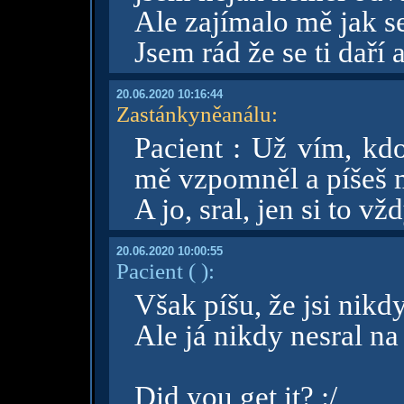
Ale zajímalo mě jak se
Jsem rád že se ti daří
20.06.2020 10:16:44
Zastánkyněanálu
:
Pacient : Už vím, kdo
mě vzpomněl a píšeš 
A jo, sral, jen si to v
20.06.2020 10:00:55
Pacient
( )
:
Však píšu, že jsi nik
Ale já nikdy nesral na ž
Did you get it? :/