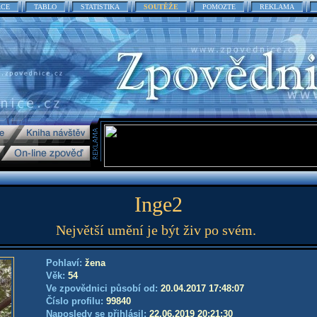
ACE
TABLO
STATISTIKA
SOUTĚŽE
POMOZTE
REKLAMA
Inge2
Největší umění je být živ po svém.
Pohlaví:
žena
Věk:
54
Ve zpovědnici působí od:
20.04.2017 17:48:07
Číslo profilu:
99840
Naposledy se přihlásil:
22.06.2019 20:21:30