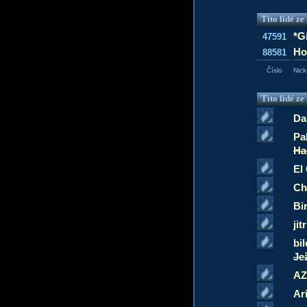
Tito lidé z
*G
47591
Ho
88581
Číslo
Nick
Tito lidé z
Da
Pa
Ha
El
Ch
Bi
jit
bil
Je
AZ
Ar