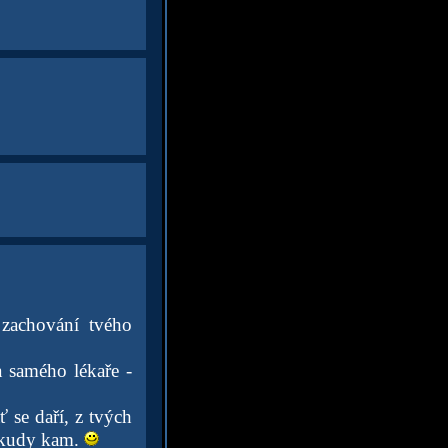
zachování tvého
a samého lékaře -
ť se daří, z tvých
d kudy kam.