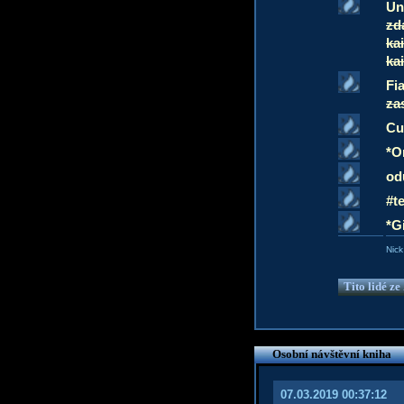
Un
zd
ka
ka
Fi
za
Cu
*O
od
#te
*G
Nick
Tito lidé z
Osobní návštěvní kniha
07.03.2019 00:37:12