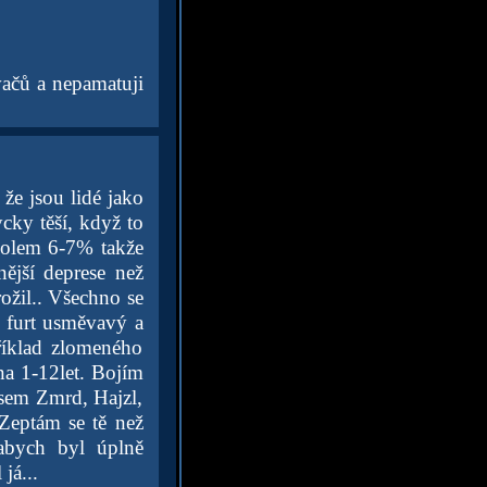
vačů a nepamatuji
že jsou lidé jako
cky těší, když to
kolem 6-7% takže
nější deprese než
rožil.. Všechno se
 furt usměvavý a
říklad zlomeného
na 1-12let. Bojím
jsem Zmrd, Hajzl,
 Zeptám se tě než
abych byl úplně
já...