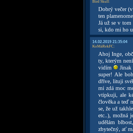
Bird Skull
:
Dobrý večer (v
ten plamenomet
Já už se v tom
si, kdo mi ho 
14.02.2019 21:35:04
KoMáRekFC
:
Ahoj Inge, obč
ty, kterým není
vidím
Jinak 
super! Ale boh
dříve, lituji s
mi zdá moc mo
vtipkuji, ale 
člověka a teď m
se, že už takhl
etc..), možná 
udělám blbost
zbytečný, ať má