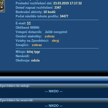
Poslední rozhřešení dal:
23.03.2019 17:17:32
Doteď napsal rozhřešení:
3347
Bodování aktivity:
10 bodů
Počet návštěv tohoto profilu:
34477
E-mail:
Oblíbené WWW:
Vstupní dotazník: Ještě nevyplnil
Osobní statistiky:
zobraz
Vztahy na Zpovědnici:
skryj
Smajlíci:
zobraz
Miluje:
bilej tygr
Nenávidí:
Obdivuje:
odula
e Zpovědnice ho milují:
--- NIKDO ---
e Zpovědnice ho nenávidí:
--- NIKDO ---