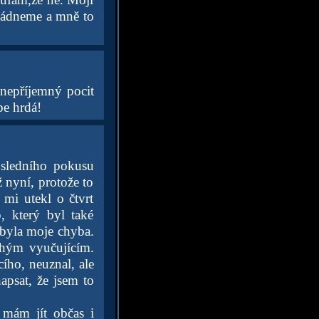
mládneme a mně to
 nepříjemný pocit
be hrdá!
osledního pokusu
 nyní, protože to
 mi utekl o čtvrt
, který byl také
ebyla moje chyba.
ruhým vyučujícím.
ího, neuznal, ale
apsat, že jsem to
 mám jít občas i