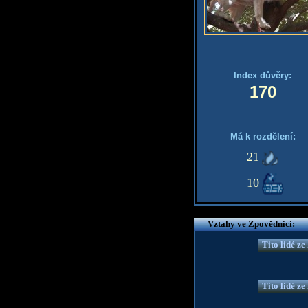
Index důvěry:
170
Má k rozdělení:
21
10
Vztahy ve Zpovědnici:
Tito lidé z
Tito lidé z