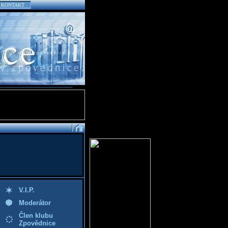
KONTAKT
V.I.P.
Moderátor
Člen klubu
Zpovědnice