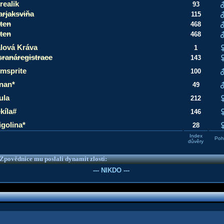
realik
93
arjaksviňa
115
iten
468
iten
468
alová Kráva
1
sranáregistrace
143
msprite
100
nan*
49
ula
212
kíla#
146
igolina*
28
Index
Pohl
důvěry
e Zpovědnice mu poslali dynamit zlosti:
--- NIKDO ---