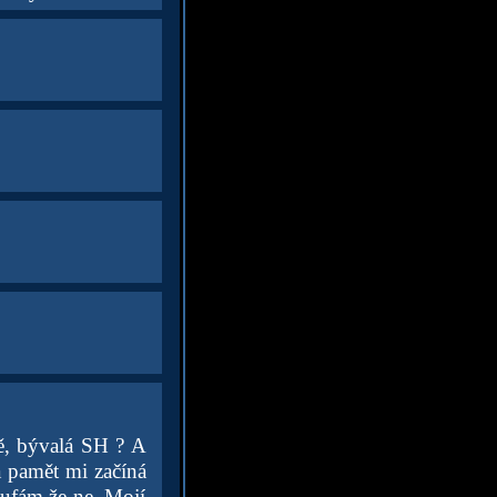
sně, bývalá SH ? A
a pamět mi začíná
oufám,že ne. Mojí