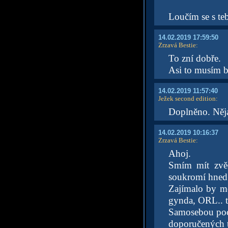
Loučím se s t
14.02.2019 17:59:50
Zrzavá Bestie
:
To zní dobře.
Asi to musím br
14.02.2019 11:57:40
Ježek second edition
:
Doplněno. Nějak
14.02.2019 10:16:37
Zrzavá Bestie
:
Ahoj.
Smím mít zvěd
soukromí hned 
Zajímalo by m
gynda, ORL.. ta
Samosebou poc
doporučených t