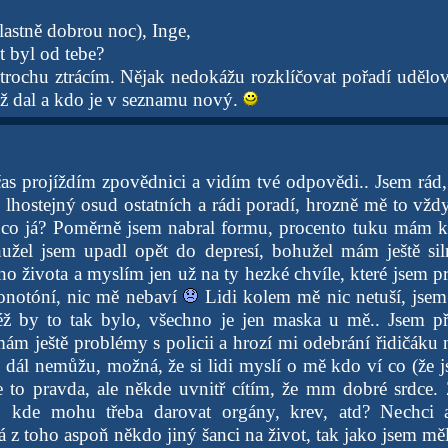
lastně dobrou noc), Inge,
 byl od tebe?
 trochu ztrácím. Nějak nedokážu rozklíčovat pořadí udělo
už dal a kdo je v seznamu nový.
as projíždím zpovědnici a vidím tvé odpovědi.. Jsem rád, 
 lhostejný osud ostatních a rádi poradí, hrozně mě to vždy
co já? Poměrně jsem nabral formu, procento tuku mám 
užel jsem upadl opět do depresí, bohužel mám ještě sil
vého života a myslím jen už na ty hezké chvíle, které jsem p
notóní, nic mě nebaví
Lidi kolem mě nic netuší, jsem
kéž by to tak bylo, všechno je jen maska u mě.. Jsem p
ám ještě problémy s policii a hrozí mi odebrání řidičáku 
e dál nemůžu, možná, že si lidi myslí o mě kdo ví co (že 
je to pravda, ale někde uvnitř cítím, že mm dobré srdce.
, kde mohu třeba darovat orgány, krev, atd? Nechci 
 z toho aspoň někdo jiný šanci na život, tak jako jsem měl 