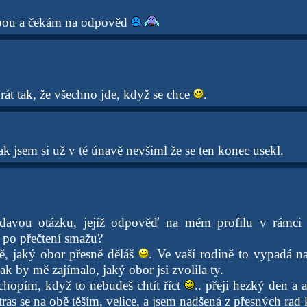
ebou a čekám na odpověd
át tak, že všechno jde, když se chce
.
 jsem si už v té únavě nevšiml že se ten konec usekl.
avou otázku, jejíž odpověď na mém profilu v rámci 
po přečtení smažu?
ě, jaký obor přesně děláš
. Ve vaší rodině to vypadá n
k by mě zajímalo, jaký obor jsi zvolila ty.
hopím, když to nebudeš chtít říct
.. přeji hezký den a a
ras se na obě těším, velice, a jsem nadšená z přesných ra