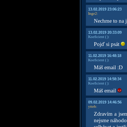
13.02.2019 23:06:23
Inge2
:
Nechme to na j
13.02.2019 20:33:09
Koeficient
( )
:
Pojď si psát
11.02.2019 16:48:18
Koeficient
( )
:
Máš email :D
11.02.2019 14:58:34
Koeficient
( )
:
Máš email
09.02.2019 14:46:56
ytteb
:
Zdravím a jsem 
nejsme náhodou
selhávat a jest