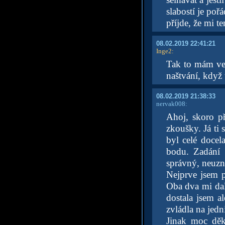
slabostí je poř
příjde, že mi te
08.02.2019 22:41:21
Inge2
:
Tak to mám vel
naštvání, když t
08.02.2019 21:38:33
nervak008:
Ahoj, skoro p
zkoušky. Já ti 
byl celé docel
bodu. Zadání 
správný, neuzna
Nejprve jsem p
Oba dva mi dali
dostala jsem a
zvládla na jed
Jinak moc děk