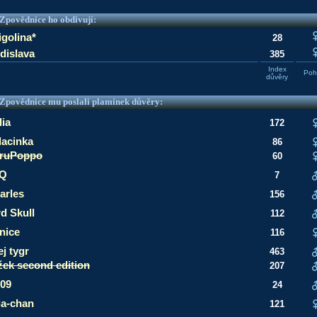
e Zpovědnice ho obdivují:
igolina*
28
dislava
385
Index
Pohl
důvěry
e Zpovědnice mu poslali plamínek důvěry:
lia
172
lacinka
86
ruPoppo
60
 Q
7
arles
156
rd Skull
112
rnice
116
ej tygr
463
žek second edition
207
09
24
ia-chan
121