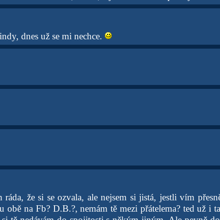
indy, dnes už se mi nechce.
ráda, že si se ozvala, ale nejsem si jistá, jestli vím pře
 obě na Fb? D.B.?, nemám tě mezi přátelema? ted už i t
li si tě nedávám do spojitosti s někým jiným. Ale pevně d