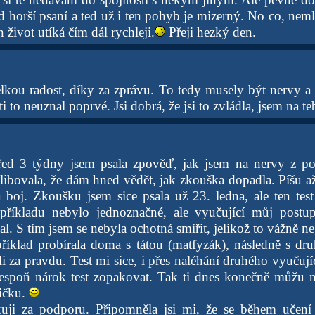
ád horší psaní a ted už i ten pohyb je mizerný. No co, ne
n život utíká čím dál rychleji.
Přeji hezký den.
kou radost, díky za zprávu. To tedy musely být nervy a
i to neuznal poprvé. Jsi dobrá, že jsi to zvládla, jsem na te
řed 3 týdny jsem psala zpověď, jak jsem na nervy z p
slibovala, že dám hned vědět, jak zkouška dopadla. Píšu až
a boj. Zkoušku jsem sice psala už 23. ledna, ale ten test
příkladu nebylo jednoznačné, ale vyučující můj postup
l. S tím jsem se nebyla ochotná smířit, jelikož to vážně n
říklad probírala doma s tátou (matfyzák), následně s d
 za pravdu. Test mi sice, i přes naléhání druhého vyučujíc
lespoň nárok test zopakovat. Tak ti dnes konečně můžu n
ničku.
uji za podporu. Připomněla jsi mi, že se během učení