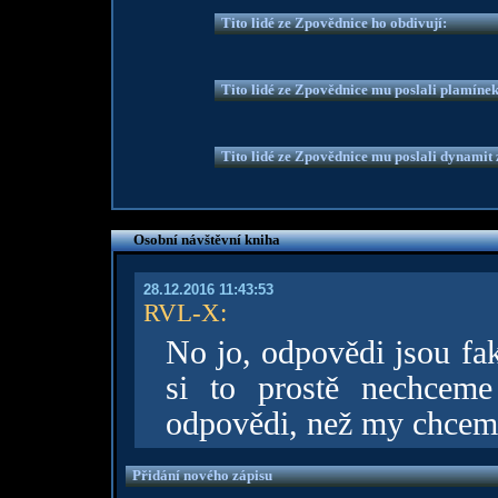
Tito lidé ze Zpovědnice ho obdivují:
Tito lidé ze Zpovědnice mu poslali plamíne
Tito lidé ze Zpovědnice mu poslali dynamit z
Osobní návštěvní kniha
28.12.2016 11:43:53
RVL-X
:
No jo, odpovědi jsou fa
si to prostě nechceme 
odpovědi, než my chceme.
Přidání nového zápisu