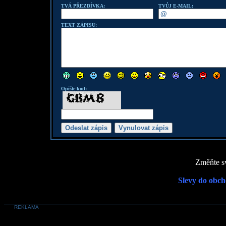
TVÁ PŘEZDÍVKA:
TVŮJ E-MAIL:
TEXT ZÁPISU:
Opište kod:
Změňte sv
Slevy do obch
REKLAMA