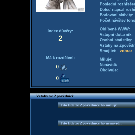
Poslední rozhřešen
Doteď napsal rozh
Bodování aktivity:
Počet návštěv toho
Oblíbené WWW:
Index důvěry:
Vstupní dotazník
2
Osobní statistiky
Vztahy na Zpověd
Smajlíci:
zobraz
Má k rozdělení:
Miluje:
Nenávidí:
0
Obdivuje:
0
Vztahy ve Zpovědnici:
Tito lidé ze Zpovědnice ho milují:
Tito lidé ze Zpovědnice ho nenávidí: