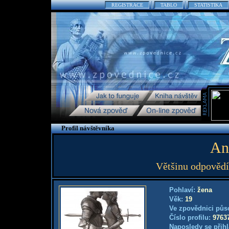
REGISTRACE
TABLO
STATISTIKA
Profil návštěvníka
An
Většinu odpovědí 
Pohlaví:
žena
Věk:
19
Ve zpovědnici půs
Číslo profilu:
9763
Naposledy se přihl