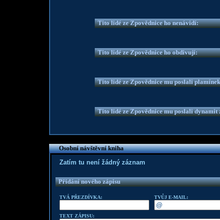
Tito lidé ze Zpovědnice ho nenávidí:
Tito lidé ze Zpovědnice ho obdivují:
Tito lidé ze Zpovědnice mu poslali plamíne
Tito lidé ze Zpovědnice mu poslali dynamit z
Osobní návštěvní kniha
Zatím tu není žádný záznam
Přidání nového zápisu
TVÁ PŘEZDÍVKA:
TVŮJ E-MAIL:
TEXT ZÁPISU: