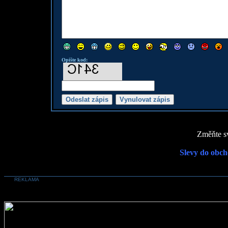
Opište kod:
Změňte sv
Slevy do obch
REKLAMA