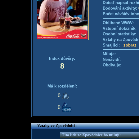
Doteď napsal rozh
Bodování aktivity:
Počet návštěv toho
Oblíbené WWW:
Vstupní dotazník
Osobní statistiky
Vztahy na Zpověd
Smajlíci:
zobraz
Miluje:
Index důvěry:
Nenávidí:
8
Obdivuje:
Má k rozdělení:
0
0
Vztahy ve Zpovědnici:
Tito lidé ze Zpovědnice ho milují: