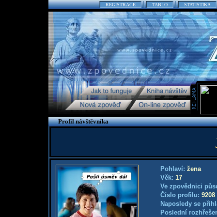
REGISTRACE
TABLO
STATISTIKA
Profil návštěvníka
Pohlaví:
žena
Věk:
17
Ve zpovědnici půs
Číslo profilu:
9208
Naposledy se přihl
Poslední rozhřešen