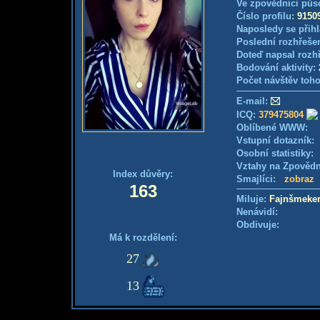
Ve zpovědnici půs
Číslo profilu:
9150
Naposledy se přihl
Poslední rozhřešen
Doteď napsal rozh
Bodování aktivity:
Počet návštěv toho
E-mail:
ICQ:
379475804
Oblíbené WWW:
Vstupní dotazník
Osobní statistiky
Vztahy na Zpověd
Index důvěry:
Smajlíci:
zobraz
163
Miluje:
Fajnšmeke
Nenávidí:
Obdivuje:
Má k rozdělení:
27
13