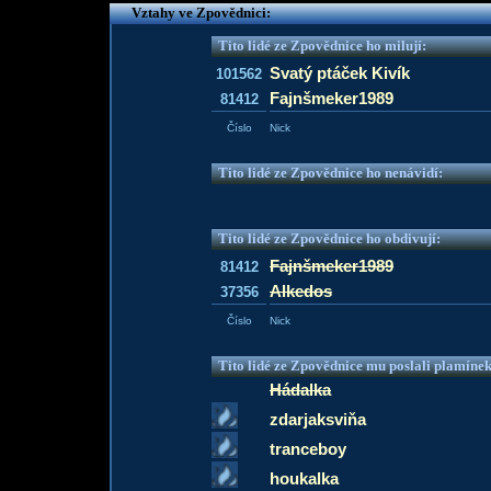
Vztahy ve Zpovědnici:
Tito lidé ze Zpovědnice ho milují:
Svatý ptáček Kivík
101562
Fajnšmeker1989
81412
Číslo
Nick
Tito lidé ze Zpovědnice ho nenávidí:
Tito lidé ze Zpovědnice ho obdivují:
Fajnšmeker1989
81412
Alkedos
37356
Číslo
Nick
Tito lidé ze Zpovědnice mu poslali plamíne
Hádalka
zdarjaksviňa
tranceboy
houkalka