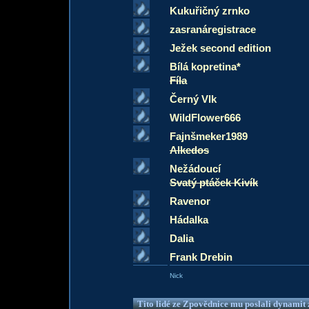
Kukuřičný zrnko
zasranáregistrace
Ježek second edition
Bílá kopretina*
Fíla
Černý Vlk
WildFlower666
Fajnšmeker1989
Alkedos
Nežádoucí
Svatý ptáček Kivík
Ravenor
Hádalka
Dalia
Frank Drebin
Nick
Tito lidé ze Zpovědnice mu poslali dynamit z