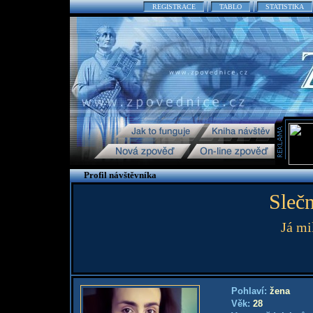
REGISTRACE
TABLO
STATISTIKA
Profil návštěvníka
Slečn
Já mil
Pohlaví:
žena
Věk:
28