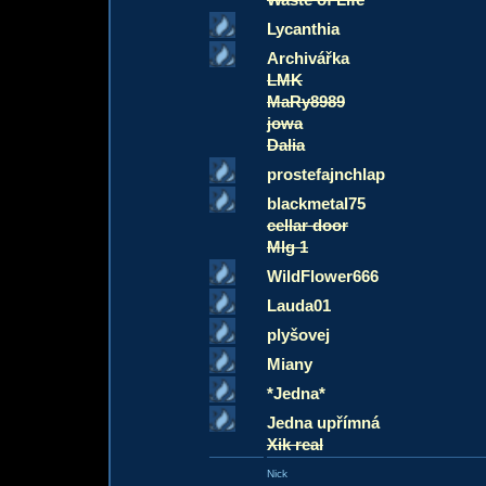
Lycanthia
Archivářka
LMK
MaRy8989
jowa
Dalia
prostefajnchlap
blackmetal75
cellar door
Mlg 1
WildFlower666
Lauda01
plyšovej
Miany
*Jedna*
Jedna upřímná
Xik real
Nick