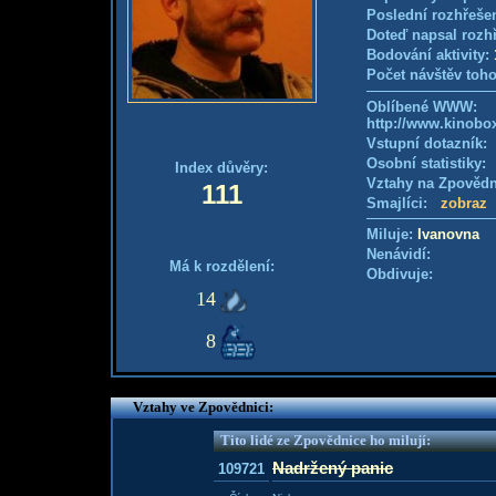
Poslední rozhřešen
Doteď napsal rozh
Bodování aktivity:
Počet návštěv toho
Oblíbené WWW:
http://www.kinobox
Vstupní dotazník
Osobní statistiky
Index důvěry:
Vztahy na Zpověd
111
Smajlíci:
zobraz
Miluje:
Ivanovna
Nenávidí:
Má k rozdělení:
Obdivuje:
14
8
Vztahy ve Zpovědnici:
Tito lidé ze Zpovědnice ho milují:
Nadržený panic
109721