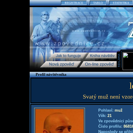
REGISTRACE
TABLO
STATISTIKA
Profil návštěvníka
l
Svatý muž není vzor
Pohlaví:
muž
Věk:
21
Ve zpovědnici půs
Číslo profilu:
8681
Naposledy se přihl