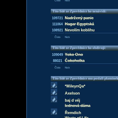
Číslo
Nick
Tito lidé ze Zpovědnice ho nenávidí:
Nadržený panic
109721
Hagar Egyptská
111064
Nevolím koblihu
108921
Číslo
Nick
Tito lidé ze Zpovědnice ho obdivují:
Yoko Ono
109049
Čokoholka
88021
Číslo
Nick
Tito lidé ze Zpovědnice mu poslali plamíne
*MileynQa*
Axelson
baj d véj
lednová dáma
Řemdich
Waste of Life