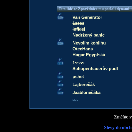
Tito lidé ze Zpovědnice mu poslali dynamit z
Van Generator
1ssss
Infidel
Nadržený panic
Nevolím koblihu
OtecHans
Hagar Egyptská
1ssss
Schopenhauerův pudl
pshet
Lajberečák
Jaablonečáka
Nick
Změňte sv
Slevy do obch