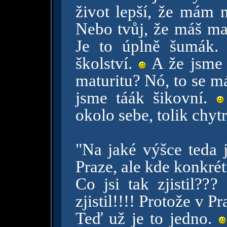
život lepší, že mám 
Nebo tvůj, že máš ma
Je to úplně šumák.
školství.
A že jsme s
maturitu? Nó, to se m
jsme táák šikovní.
okolo sebe, tolik chyt
"Na jaké výšce teda j
Praze, ale kde konkré
Co jsi tak zjistil???
zjistil!!!! Protože v P
Teď už je to jedno.