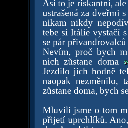
Asi to je riskantní, a
ustrašená za dveřmi s 
nikam nikdy nepodíva
tebe si Itálie vystač
se pár přivandrovalců
Nevím, proč bych mě
nich zůstane doma
Jezdilo jich hodně te
naopak nezměnilo, t
zůstane doma, bych se
Mluvili jsme o tom m
přijetí uprchlíků. Ano