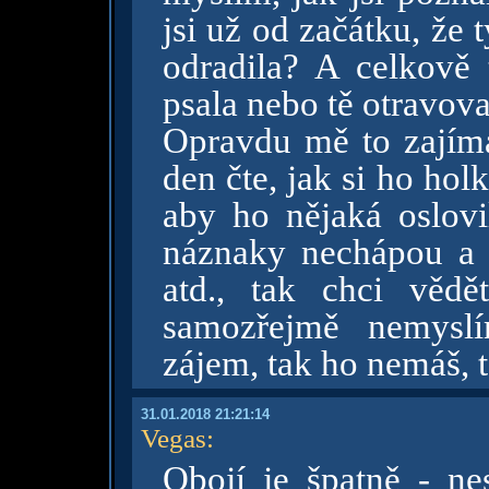
jsi už od začátku, že
odradila? A celkově t
psala nebo tě otravova
Opravdu mě to zajímá
den čte, jak si ho hol
aby ho nějaká oslovi
náznaky nechápou a 
atd., tak chci vědě
samozřejmě nemysl
zájem, tak ho nemáš, t
31.01.2018 21:21:14
Vegas
:
Obojí je špatně - nes