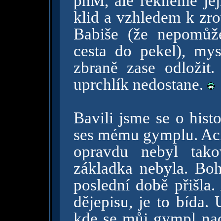
phM, ale řekněme její
klid a vzhledem k zr
Babiše (že nepomůž
cesta do pekel), m
zbraně zase odložit
uprchlík nedostane.
Bavili jsme se o his
ses mému gymplu. Ach
opravdu nebyl tako
základka nebyla. Boh
poslední době přišla.
dějepisu, je to bída.
kde se můj gympl nach