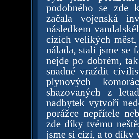
podobného se zde k
začala vojenská i
následkem vandalskéh
cizích velikých měst,
nálada, stali jsme se
nejde po dobrém, tak 
snadné vraždit civili
plynových komor
shazovaných z leta
nadbytek vytvoří nedo
porážce nepřítele neb
zde díky tvému neštěs
jsme si cizí, a to dík