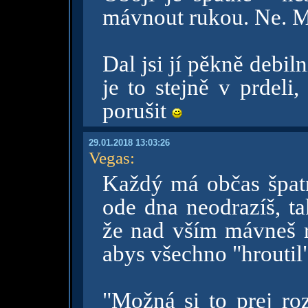
mávnout rukou. Ne. Mu
Dal jsi jí pěkně debiln
je to stejně v prdeli
porušit
29.01.2018 13:03:26
Vegas
:
Každý má občas špat
ode dna neodrazíš, ta
že nad vším mávneš
abys všechno "hroutil"
"Možná si to prej roz