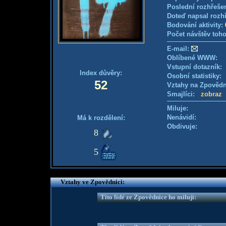
Poslední rozhřešen
Doteď napsal rozh
Bodování aktivity:
Počet návštěv toho
E-mail:
Oblíbené WWW:
Vstupní dotazník
Index důvěry:
Osobní statistiky
52
Vztahy na Zpověd
Smajlíci:
zobraz
Miluje:
Nenávidí:
Má k rozdělení:
Obdivuje:
8
5
Vztahy ve Zpovědnici:
Tito lidé ze Zpovědnice ho milují: