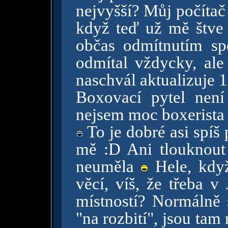
nejvyšší? Můj počíta
když teď už mě štve 
občas odmítnutím sp
odmítal vždycky, ale
naschvál aktualizuje 
Boxovací pytel není
nejsem moc boxerist
To je dobré asi spíš
mě :D Ani tlouknout
neuměla
Hele, když
věcí, víš, že třeba v
místností? Normálně s
"na rozbití", jsou tam