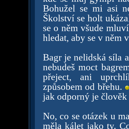
Bohužel se mi asi ne
Školství se holt ukáz
se o něm všude mluví
hledat, aby se v něm 
Bagr je nelidská síla 
nebudeš moct bagre
přeject, ani uprch
způsobem od břehu.
jak odporný je člověk 
No, co se otázek u ma
měla kálet jako ty. C