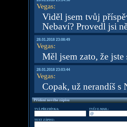
Vegas
:
Viděl jsem tvůj přísp
Nebaví? Provedl jsi n
28.01.2018 23:08:49
Vegas
:
Měl jsem zato, že jste 
28.01.2018 23:03:44
Vegas
:
Copak, už nerandíš s
Přidání nového zápisu
TVÁ PŘEZDÍVKA:
TVŮJ E-MAIL:
TEXT ZÁPISU: