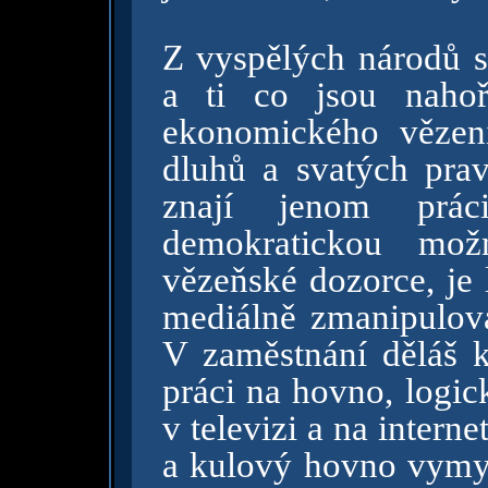
Z vyspělých národů s
a ti co jsou nahoř
ekonomického vězen
dluhů a svatých pravi
znají jenom prá
demokratickou možn
vězeňské dozorce, je 
mediálně zmanipulova
V zaměstnání děláš 
práci na hovno, logi
v televizi a na intern
a kulový hovno vymysl