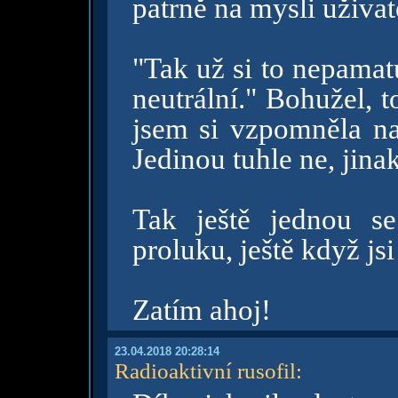
patrně na mysli uživa
"Tak už si to nepamat
neutrální." Bohužel, 
jsem si vzpomněla na
Jedinou tuhle ne, jin
Tak ještě jednou s
proluku, ještě když js
Zatím ahoj!
23.04.2018 20:28:14
Radioaktivní rusofil
: