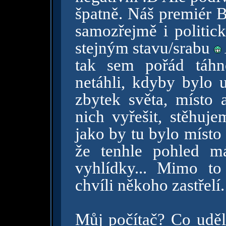
špatně. Náš premiér B
samozřejmě i politick
stejným stavu/srabu
tak sem pořád táhn
netáhli, kdyby bylo 
zbytek světa, místo 
nich vyřešit, stěhuj
jako by tu bylo místo
že tenhle pohled m
vyhlídky... Mimo t
chvíli někoho zastřelí
Můj počítač? Co uděla