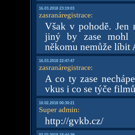
16.03.2018 23:19:03
zasranáregistrace
:
Však v pohodě. Jen m
jiný by zase mohl 
někomu nemůže líbit 
16.03.2018 22:47:47
zasranáregistrace
:
A co ty zase nechápe
vkus i co se týče film
10.02.2018 00:30:21
Super admin
:
http://gvkb.cz/
02.02.2018 18:44:39