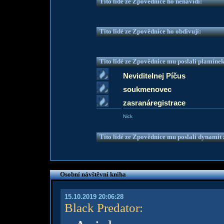
Tito lidé ze Zpovědnice ho nenávidí:
Tito lidé ze Zpovědnice ho obdivují:
Tito lidé ze Zpovědnice mu poslali plamíne
Neviditelnej Píčus
soukmenovec
zasranáregistrace
Nick
Tito lidé ze Zpovědnice mu poslali dynamit z
Osobní návštěvní kniha
15.10.2019 20:06:28
Black Predator
: