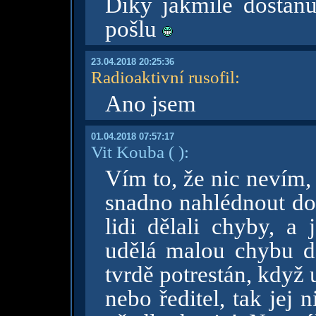
Díky jakmile dostanu
pošlu
23.04.2018 20:25:36
Radioaktivní rusofil
:
Ano jsem
01.04.2018 07:57:17
Vit Kouba
( )
:
Vím to, že nic nevím
snadno nahlédnout do m
lidi dělali chyby, a
udělá malou chybu dě
tvrdě potrestán, když
nebo ředitel, tak jej 