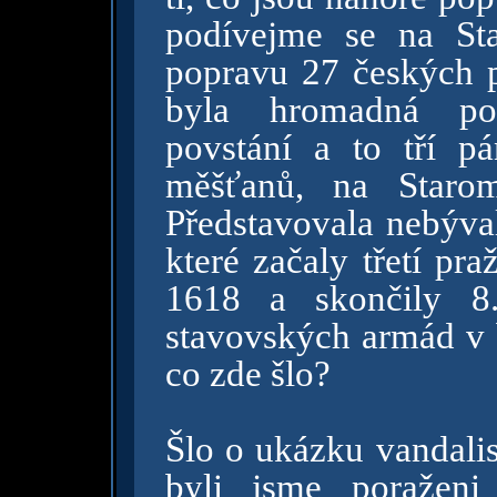
podívejme se na Sta
popravu 27 českých 
byla hromadná po
povstání a to tří pá
měšťanů, na Starom
Představovala nebýval
které začaly třetí pr
1618 a skončily 8.
stavovských armád v b
co zde šlo?
Šlo o ukázku vandali
byli jsme poraženi