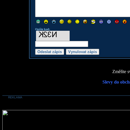
Opište kod:
Změňte sv
Slevy do obch
REKLAMA