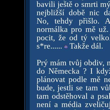
bavili ještě o smrti m
nejbližší době nic da
No, tehdy přišlo. 
normálka pro mě už
pocit, že od tý velk
s*re......
Takže dál.
Prý mám tvůj obdiv, ne
do Německa ? I když
plánovat podle mě n
bude, jestli se tam 
tam odstěhoval a psa
není a média zveliču