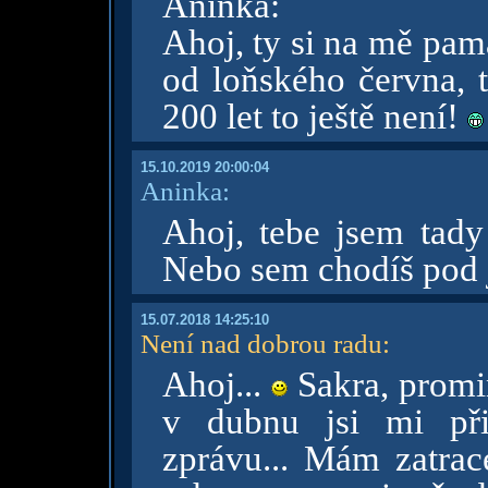
Aninka:
Ahoj, ty si na mě pam
od loňského června, t
200 let to ještě není!
15.10.2019 20:00:04
Aninka:
Ahoj, tebe jsem tady
Nebo sem chodíš pod 
15.07.2018 14:25:10
Není nad dobrou radu
:
Ahoj...
Sakra, prom
v dubnu jsi mi př
zprávu... Mám zatrac