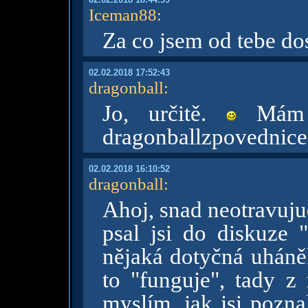
Iceman88
:
Za co jsem od tebe do
02.02.2018 17:52:43
dragonball
:
Jo, určitě.
Mám h
dragonballzpovednic
02.02.2018 16:10:52
dragonball
:
Ahoj, snad neotravuju
psal jsi do diskuze 
nějaká dotyčná uháněl
to "funguje", tady z
myslím, jak jsi pozna