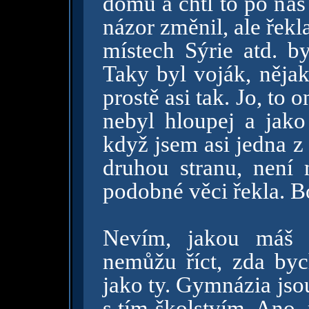
domů a chtl to po nás 
názor změnil, ale řekl
místech Sýrie atd. b
Taky byl voják, nějak
prostě asi tak. Jo, t
nebyl hloupej a jako
když jsem asi jedna z 
druhou stranu, není 
podobné věci řekla. B
Nevím, jakou máš t
nemůžu říct, zda byc
jako ty. Gymnázia jso
s tím školstvím. Ano,