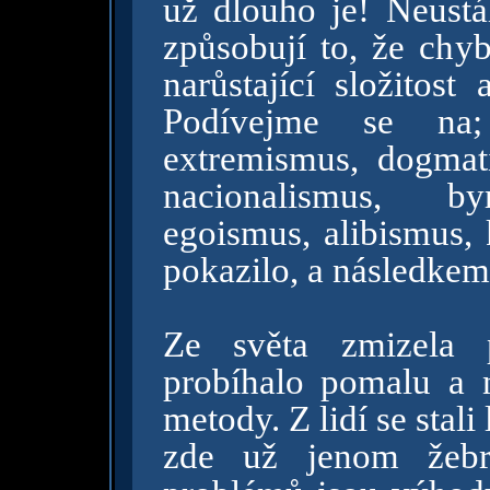
už dlouho je! Neust
způsobují to, že chy
narůstající složitost
Podívejme se na; 
extremismus, dogmati
nacionalismus, byr
egoismus, alibismus, 
pokazilo, a následkem j
Ze světa zmizela 
probíhalo pomalu a
metody. Z lidí se stali 
zde už jenom žebro