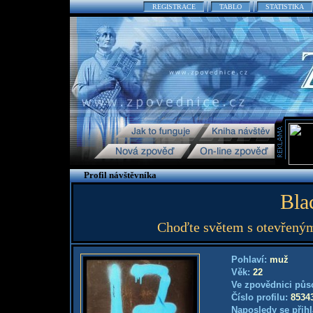
REGISTRACE
TABLO
STATISTIKA
Profil návštěvníka
Bla
Choďte světem s otevřeným
Pohlaví:
muž
Věk:
22
Ve zpovědnici půs
Číslo profilu:
8534
Naposledy se přihl