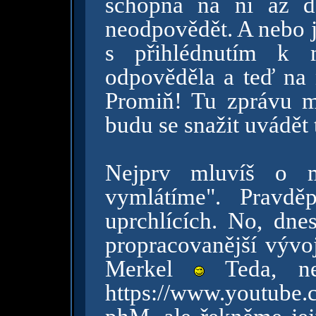
schopna na ni až d
neodpovědět. A nebo 
s přihlédnutím k 
odpověděla a teď na
Promiň! Tu zprávu m
budu se snažit uvádět 
Nejprv mluvíš o 
vymlátíme". Pravdě
uprchlících. No, dn
propracovanější vývo
Merkel
Teda, ne
https://www.youtub