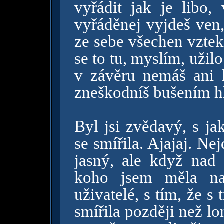
vyřádit jak je libo,
vyřáděnej vyjdeš ven,
ze sebe všechen vztek
se to tu, myslím, užil
v závěru nemáš ani 
zneškodníš bušením h
Byl jsi zvědavý, s j
se smířila. Ajajaj. Ne
jasný, ale když nad
koho jsem měla na
uživatelé, s tím, že 
smířila později než l