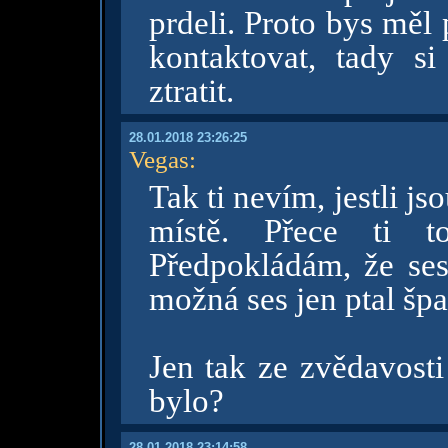
prdeli. Proto bys měl 
kontaktovat, tady s
ztratit.
28.01.2018 23:26:25
Vegas
:
Tak ti nevím, jestli j
místě. Přece ti to
Předpokládám, že ses 
možná ses jen ptal špa
Jen tak ze zvědavosti
bylo?
28.01.2018 23:14:58