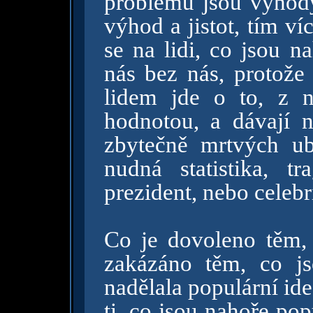
problémů jsou výhody 
výhod a jistot, tím v
se na lidi, co jsou 
nás bez nás, protože 
lidem jde o to, z n
hodnotou, a dávají ná
zbytečně mrtvých u
nudná statistika, t
prezident, nebo celebri
Co je dovoleno těm, 
zakázáno těm, co j
nadělala populární ide
ti, co jsou nahoře pop