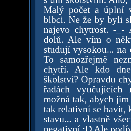
Malý počet a úplní 
blbci. Ne že by byli s
najevo chytrost. -_-
dolů. Ale vím o někt
studují vysokou... na
To samozřejmě nezn
chytří. Ale kdo dn
školství? Opravdu chy
řadách vyučujících
možná tak, abych jim 
tak relativní se bavit,
stavu... a vlastně vše
negativní :D Ale podív