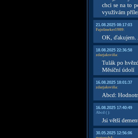
chci se na to 
využívám přílež
21.08.2025 08:17:03
Fajnšmeker1989
:
OK, ďakujem. A
18.08.2025 22:36:58
zdarjaksviňa
:
Tulák po hvěz
Měsíční údolí
16.08.2025 18:01:37
zdarjaksviňa
:
Abcd: Hodnotn
16.08.2025 17:40:49
Abcd
( )
:
Jsi větší demen
30.05.2025 12:56:06
matouch4
: