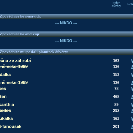
Index
Pohl
důvěry
e Zpovědnice ho nenávidí:
--- NIKDO ---
e Zpovědnice ho obdivují:
--- NIKDO ---
e Zpovědnice mu poslali plamínek důvěry:
ečna ze záhrobí
163
jnšmeker1989
136
dalka
153
jnšmeker1989
136
sss
78
iten
468
canthia
89
kedos
292
ukalka
163
-fanousek
201