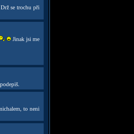
Drž se trochu při
Jinak jsi me
 podepiš.
 michalem, to neni