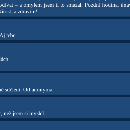
podívat – a omylem jsem ti to smazal. Pozdní hodina, ún
itost, a zdravím!
j tebe.
dách
é sdělení. Od anonyma.
t, než jsem si myslel.