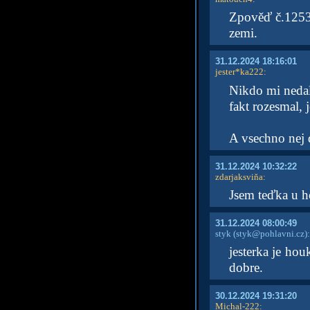
Zpověď č.12533
zemi.
31.12.2024 18:16:01
jester*ka222
:
Nikdo mi nedal
fakt rozesmal, j
A vsechno nej
31.12.2024 10:32:22
zdarjaksviňa
:
Jsem teďka u ho
31.12.2024 08:00:49
styk
(styk@pohlavni.cz)
:
jesterka je hou
dobre.
30.12.2024 19:31:20
Michal-222
: