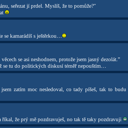
u, seřezat jí prdel. Myslíš, že to pomůže?"
tat
že se kamarádíš s ještěrkou…
 věcech se asi neshodnem, protože jsem jasný dezolát.”
už se tu do politických diskusí téměř nepouštím…
 jsem zatím moc nesledoval, co tady píšeš, tak to budu
 říkal, že prý mě pozdravuješ, no tak tě taky pozdravuji