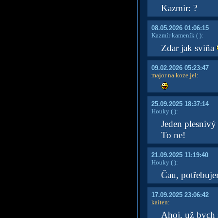
Kazmir: ?
08.05.2026 01:06:15
Kazmír kameník
( )
:
Zdar jak sviňa
09.02.2026 05:23:47
major na koze jel
:
25.09.2025 18:37:14
Houky
( )
:
Jeden plesnivý 
To ne!
21.09.2025 11:19:40
Houky
( )
:
Čau, potřebuje
17.09.2025 23:06:42
kaiten
:
Ahoj, už bych s