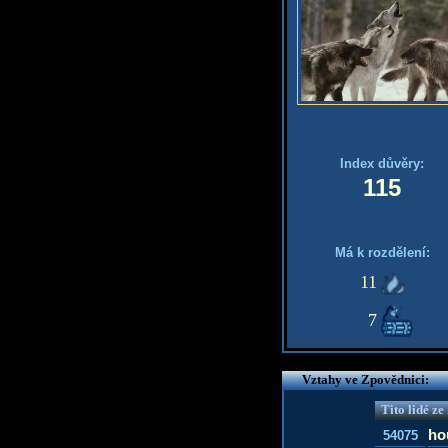
Index důvěry:
115
Má k rozdělení:
11
7
Vztahy ve Zpovědnici:
Tito lidé z
ho
54075