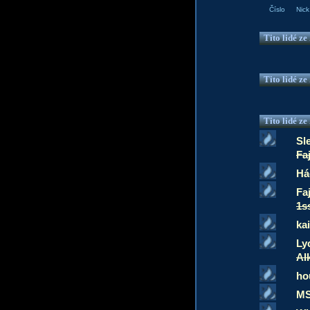
Číslo
Nick
Tito lidé z
Tito lidé z
Tito lidé z
Sl
Fa
Há
Fa
1s
ka
Ly
Al
ho
MS