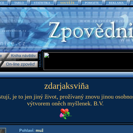
ACE
TABLO
STATISTIKA
SOUTĚŽE
POMOZTE
REKLAMA
zdarjaksviňa
jí, je to jen jiný život, prožívaný znovu jinou osobnost
výtvorem oněch myšlenek. B.V.
Pohlaví:
muž