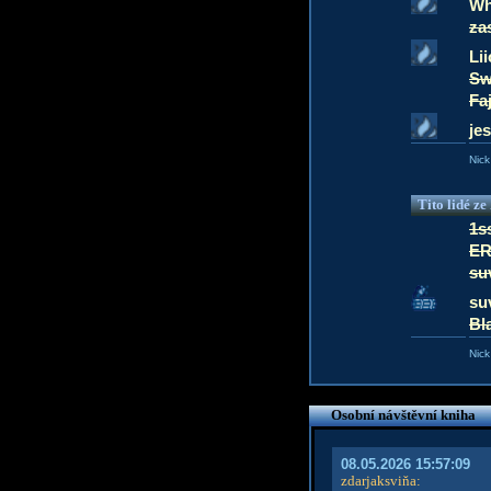
Wh
za
Lii
Sw
Fa
je
Nick
Tito lidé z
1s
ER
su
su
Bl
Nick
Osobní návštěvní kniha
08.05.2026 15:57:09
zdarjaksviňa
: