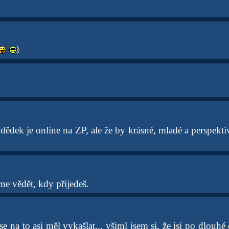
dědek je online na ZP, ale že by krásné, mladé a perspekti
me vědět, kdy přijedeš.
e na to asi měl vykašlat... všiml jsem si, že jsi po dlouh