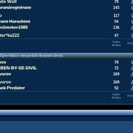
ite Wolf
79
sranáregistrace
143
o
117
ami Harashimi
54
jnšmeker1989
136
ster*ka222
47
Index
Pohl
důvěry
e Zpovědnice mu poslali dynamit zlosti:
sss
78
BEN BY SE DIVIL
72
vurov
169
vurov
169
ack Predator
52
Index
Pohl
důvěry