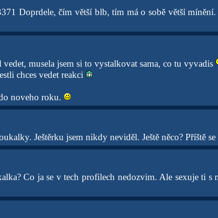
71 Doprdele, čím větší blb, tím má o sobě větší mínění. 
 vedet, musela jsem si to vystalkovat sama, co tu vyvadis
estli chces vedet reakci
 do noveho roku.
ukalky. Ještěrku jsem nikdy neviděl. Ještě něco? Příště se
kalka? Co ja se v tech profilech nedozvim. Ale sexuje ti s