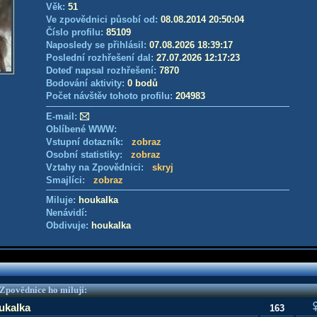
Věk:
51
Ve zpovědnici působí od:
08.08.2014 20:50:04
Číslo profilu:
85109
Naposledy se přihlásil:
07.08.2026 18:39:17
Poslední rozhřešení dal:
27.07.2026 12:17:23
Doteď napsal rozhřešení:
7870
Bodování aktivity:
0 bodů
Počet návštěv tohoto profilu:
204983
E-mail:
Oblíbené WWW:
Vstupní dotazník:
zobraz
Osobní statistiky:
zobraz
Vztahy na Zpovědnici:
skryj
Smajlíci:
zobraz
Miluje:
houkalka
Nenávidí:
Obdivuje:
houkalka
e Zpovědnice ho milují:
ukalka
163