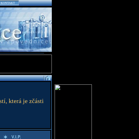
KONTAKT
í, která je zčásti
V.I.P.