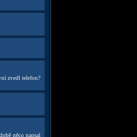
vní zvedl telefon?
é době něco napsal