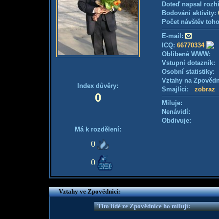
Doteď napsal rozh
Bodování aktivity:
Počet návštěv toho
E-mail:
ICQ:
66770334
Oblíbené WWW:
Vstupní dotazník
Osobní statistiky
Vztahy na Zpověd
Index důvěry:
Smajlíci:
zobraz
0
Miluje:
Nenávidí:
Obdivuje:
Má k rozdělení:
0
0
Vztahy ve Zpovědnici:
Tito lidé ze Zpovědnice ho milují: