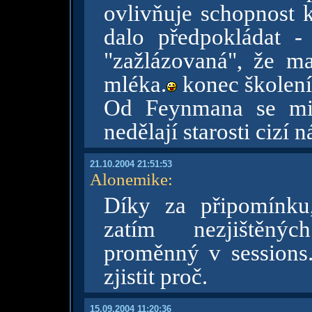
ovlivňuje schopnost k
dalo předpokládat -
"zažlázovaná", že ma
mléka.
konec školení
Od Feynmana se mi 
nedělají starosti cizí 
21.10.2004 21:51:53
Alonemike
:
Díky za připomínku
zatím nezjištěný
proměnný v sessions
zjistit proč.
15.09.2004 11:20:36