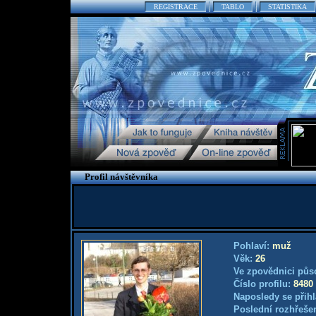
REGISTRACE
TABLO
STATISTIKA
Profil návštěvníka
Pohlaví:
muž
Věk:
26
Ve zpovědnici půs
Číslo profilu:
8480
Naposledy se přihl
Poslední rozhřešen