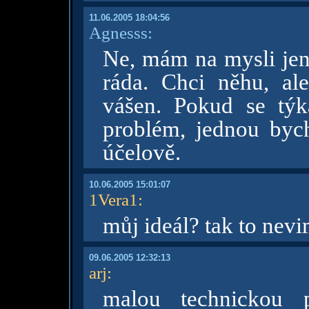
11.06.2005 18:04:56
Agnesss:
Ne, mám na mysli jen
ráda. Chci něhu, a
vášen. Pokud se týk
problém, jednou bych
účelově.
10.06.2005 15:01:07
1Vera1
:
můj ideál? tak to nevi
09.06.2005 12:32:13
arj
:
malou technickou 