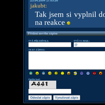
25.04.2004 17:05:26
jakubt
:
Tak jsem si vyplnil d
na reakce
Přidání nového zápisu
TVÁ PŘEZDÍVKA:
TVŮJ E-MAIL:
TEXT ZÁPISU:
Opište kod: