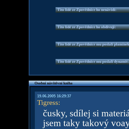
Tito lidé ze Zpovědnice ho nenávidí:
Tito lidé ze Zpovědnice ho obdivují:
Tito lidé ze Zpovědnice mu poslali plamíne
Tito lidé ze Zpovědnice mu poslali dynamit z
Osobní návštěvní kniha
19.06.2005 16:29:37
Tigress
:
čusky, sdílej si materiá
jsem taky takový voa