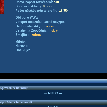
Doteď napsal rozhřešení:
5409
Bodování aktivity:
0 bodů
Počet návštěv tohoto profilu:
18450
Oblíbené WWW:
Vstupní dotazník: Ještě nevyplnil
Osobní statistiky:
zobraz
Vztahy na Zpovědnici:
skryj
Smajlíci:
zobraz
Miluje:
Nenávidí:
Obdivuje:
e Zpovědnice ho milují:
--- NIKDO ---
e Zpovědnice ho nenávidí: