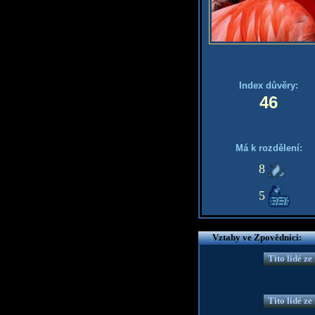
Index důvěry:
46
Má k rozdělení:
8
5
Vztahy ve Zpovědnici:
Tito lidé z
Tito lidé z