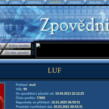
ACE
TABLO
STATISTIKA
SOUTĚŽE
POMOZTE
REKLAMA
LUF
Pohlaví:
muž
Věk:
99
Ve zpovědnici působí od:
19.04.2013 22:12:25
Číslo profilu:
77859
Naposledy se přihlásil:
10.01.2025 06:59:51
Poslední rozhřešení dal:
20.03.2021 00:43:31