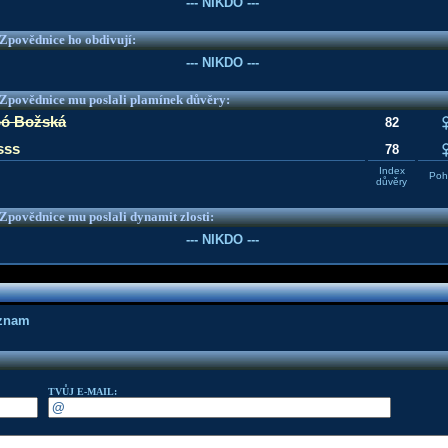
--- NIKDO ---
e Zpovědnice ho obdivují:
--- NIKDO ---
e Zpovědnice mu poslali plamínek důvěry:
ó Božská
82
sss
78
Index
Pohl
důvěry
e Zpovědnice mu poslali dynamit zlosti:
--- NIKDO ---
áznam
TVŮJ E-MAIL: