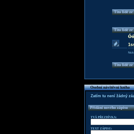
Tito lidé z
Tito lidé z
Óó
1s
Nick
Tito lidé z
Osobní návštěvní kniha
Zatím tu není žádný z
Přidání nového zápisu
TVÁ PŘEZDÍVKA:
TEXT ZÁPISU: