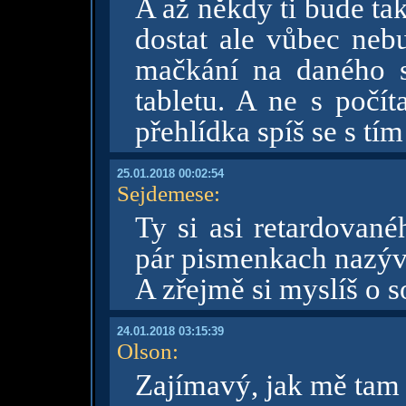
A až někdy ti bude ta
dostat ale vůbec nebu
mačkání na daného s
tabletu. A ne s počít
přehlídka spíš se s tí
25.01.2018 00:02:54
Sejdemese
:
Ty si asi retardované
pár pismenkach nazývá
A zřejmě si myslíš o s
24.01.2018 03:15:39
Olson
:
Zajímavý, jak mě tam l