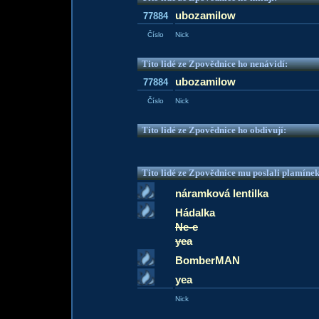
ubozamilow
77884
Číslo
Nick
Tito lidé ze Zpovědnice ho nenávidí:
ubozamilow
77884
Číslo
Nick
Tito lidé ze Zpovědnice ho obdivují:
Tito lidé ze Zpovědnice mu poslali plamíne
náramková lentilka
Hádalka
Ne-e
yea
BomberMAN
yea
Nick