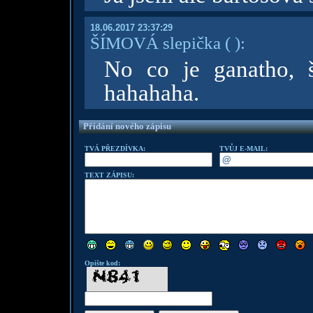
18.06.2017 23:37:29
ŠÍMOVÁ slepička
( )
:
No co je ganatho, š
hahahaha.
Přidání nového zápisu
TVÁ PŘEZDÍVKA:
TVŮJ E-MAIL:
TEXT ZÁPISU:
Opište kod: