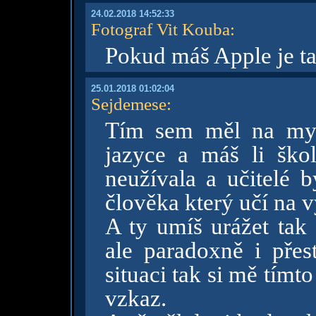
24.02.2018 14:52:33
Fotograf Vit Kouba
:
Pokud máš Apple je ta
25.01.2018 01:02:04
Sejdemese
:
Tím sem měl na mys
jazyce a máš li ško
neužívala a učitelé b
člověka který učí na v
A ty umíš urážet tak 
ale paradoxně i přes
situaci tak si mě tímt
vzkaz.