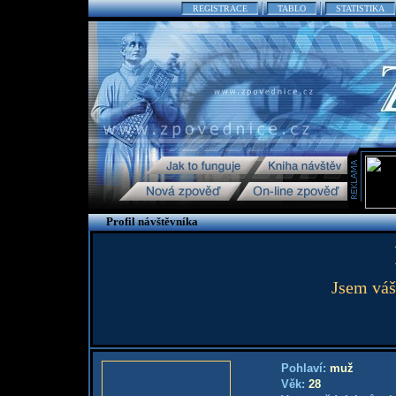
REGISTRACE
TABLO
STATISTIKA
Profil návštěvníka
Jsem váš
Pohlaví:
muž
Věk:
28