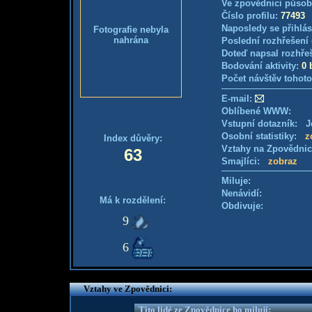
Ve zpovědnici působ
Číslo profilu:
77493
Naposledy se přihlás
Fotografie nebyla
nahrána
Poslední rozhřešení 
Doteď napsal rozhře
Bodování aktivity:
0 
Počet návštěv tohoto
E-mail:
Oblíbené WWW:
Vstupní dotazník: Je
Osobní statistiky:
z
Index důvěry:
Vztahy na Zpovědni
63
Smajlíci:
zobraz
Miluje:
Nenávidí:
Má k rozdělení:
Obdivuje:
9
6
Vztahy ve Zpovědnici:
Tito lidé ze Zpovědnice ho milují: