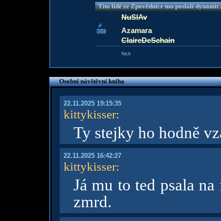
Tito lidé ze Zpovědnice mu poslali dynamit z
NuSlAv
Azamara
ClaireDeSchain
Nick
Osobní návštěvní kniha
22.11.2025 19:15:35
kittykisser
:
Ty stejky ho hodně vza
22.11.2025 16:42:27
kittykisser
:
Já mu to ted psala na f
zmrd.