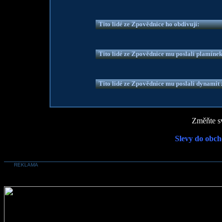
Tito lidé ze Zpovědnice ho obdivují:
Tito lidé ze Zpovědnice mu poslali plamíne
Tito lidé ze Zpovědnice mu poslali dynamit z
Změňte sv
Slevy do obch
REKLAMA