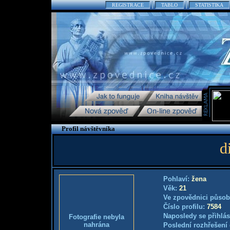
REGISTRACE
TABLO
STATISTIKA
Profil návštěvníka
d
Pohlaví:
žena
Věk:
21
Ve zpovědnici působ
Číslo profilu:
7584
Naposledy se přihlás
Fotografie nebyla
nahrána
Poslední rozhřešení 