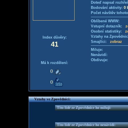
Doteď napsal rozhře
Bodování aktivity:
0 
Počet návštěv tohoto
Oblíbené WWW:
Vstupní dotazník:
z
Osobní statistiky:
z
Vztahy na Zpovědni
Index důvěry:
Smajlíci:
zobraz
41
Miluje:
Nenávidí:
Obdivuje:
Má k rozdělení:
0
0
Vztahy ve Zpovědnici:
Tito lidé ze Zpovědnice ho milují:
Tito lidé ze Zpovědnice ho nenávidí: