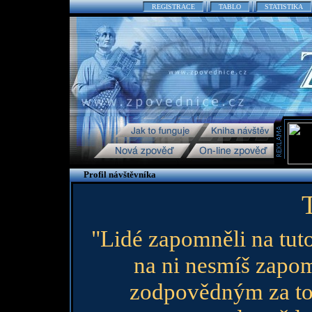
REGISTRACE
TABLO
STATISTIKA
Profil návštěvníka
"Lidé zapomněli na tuto
na ni nesmíš zapo
zodpovědným za to, 