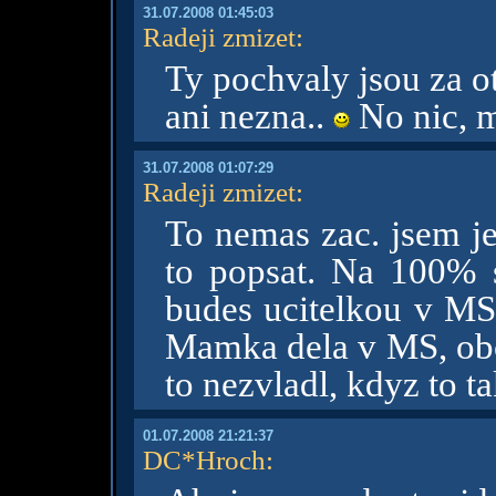
31.07.2008 01:45:03
Radeji zmizet
:
Ty pochvaly jsou za o
ani nezna..
No nic, m
31.07.2008 01:07:29
Radeji zmizet
:
To nemas zac. jsem 
to popsat. Na 100% 
budes ucitelkou v MS.
Mamka dela v MS, obc
to nezvladl, kdyz to t
01.07.2008 21:21:37
DC*Hroch
: