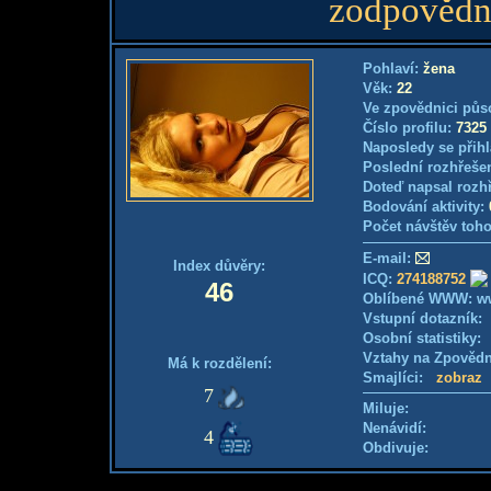
zodpovědný
Pohlaví:
žena
Věk:
22
Ve zpovědnici půs
Číslo profilu:
7325
Naposledy se přihl
Poslední rozhřešen
Doteď napsal rozh
Bodování aktivity:
Počet návštěv toho
E-mail:
Index důvěry:
ICQ:
274188752
46
Oblíbené WWW: ww
Vstupní dotazník
Osobní statistiky
Vztahy na Zpověd
Má k rozdělení:
Smajlíci:
zobraz
7
Miluje:
Nenávidí:
4
Obdivuje: