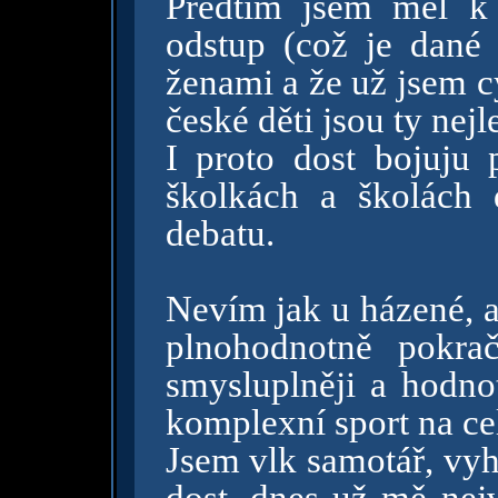
Předtím jsem měl k
odstup (což je dané
ženami a že už jsem c
české děti jsou ty nejl
I proto dost bojuju 
školkách a školách 
debatu.
Nevím jak u házené, al
plnohodnotně pokra
smysluplněji a hodno
komplexní sport na cel
Jsem vlk samotář, vy