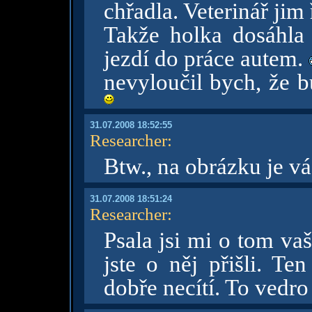
chřadla. Veterinář jim
Takže holka dosáhla
jezdí do práce autem.
nevyloučil bych, že 
31.07.2008 18:52:55
Researcher
:
Btw., na obrázku je v
31.07.2008 18:51:24
Researcher
:
Psala jsi mi o tom v
jste o něj přišli. T
dobře necítí. To vedr