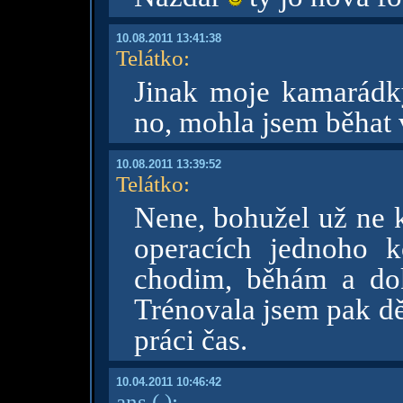
10.08.2011 13:41:38
Telátko
:
Jinak moje kamarádky
no, mohla jsem běhat v
10.08.2011 13:39:52
Telátko
:
Nene, bohužel už ne k
operacích jednoho k
chodim, běhám a dok
Trénovala jsem pak dět
práci čas.
10.04.2011 10:46:42
ans
( )
: