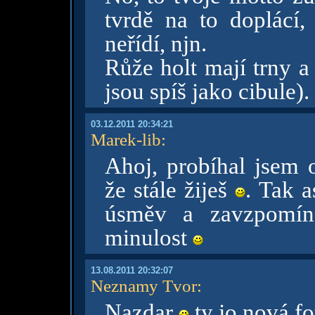
tvrdě na to doplácí, 
neřídí, njn.
Růže holt mají trny a 
jsou spíš jako cibule).
03.12.2011 20:34:21
Marek-lib
:
Ahoj, probíhal jsem 
že stále žiješ
. Tak 
úsměv a zavzpomín
minulost
13.08.2011 20:32:07
Neznamy Tvor
:
Nazdar
ty jo nová fo