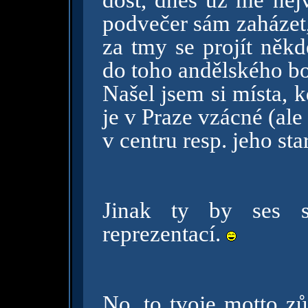
dost, dnes už mě nejví
podvečer sám zaházet, 
za tmy se projít někd
do toho andělského bo
Našel jsem si místa, k
je v Praze vzácné (ale 
v centru resp. jeho sta
Jinak ty by ses s
reprezentací.
No, to tvoje motto zů