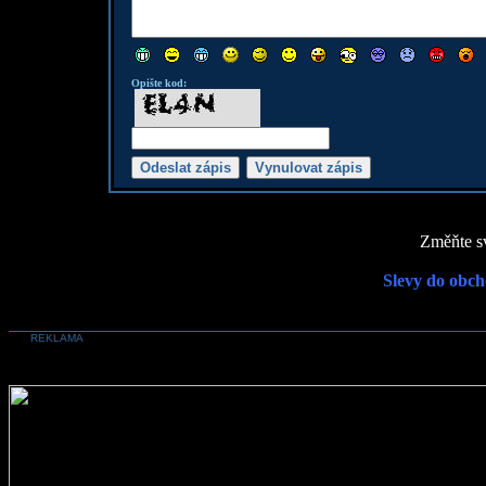
Opište kod:
Změňte sv
Slevy do obch
REKLAMA