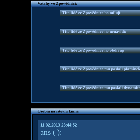
Vztahy ve Zpovědnici:
Tito lidé ze Zpovědnice ho milují:
Tito lidé ze Zpovědnice ho nenávidí:
Tito lidé ze Zpovědnice ho obdivují:
Tito lidé ze Zpovědnice mu poslali plamíne
Tito lidé ze Zpovědnice mu poslali dynamit z
Osobní návštěvní kniha
11.02.2013 23:44:52
ans
( )
: