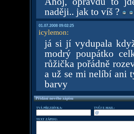
Ahoj, opravdu to jd
naději.. jak to víš ?
01.07.2008 09:02:25
icylemon
:
já si jí vydupala kdy
modrý poupátko celk
růžička pořádně rozev
a už se mi nelíbí ani
barvy
Přidání nového zápisu
TVÁ PŘEZDÍVKA:
TVŮJ E-MAIL:
TEXT ZÁPISU: