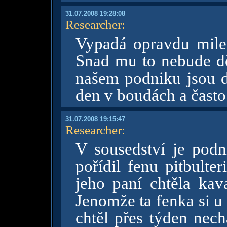
31.07.2008 19:28:08
Researcher
:
Vypadá opravdu mile, 
Snad mu to nebude dě
našem podniku jsou d
den v boudách a často 
31.07.2008 19:15:47
Researcher
:
V sousedství je podni
pořídil fenu pitbulte
jeho paní chtěla kava
Jenomže ta fenka si u 
chtěl přes týden nech