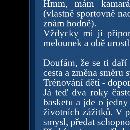
Hmm, mám kamarád
(vlastně sportovně na
znám hodně).
Vždycky mi ji připom
melounek a obě urost
Doufám, že se ti daří
cesta a změna směru s
Trénování dětí - dopor
Já teď dva roky čast
basketu a jde o jedny 
životních zážitků. V p
smysl, předat schopnos