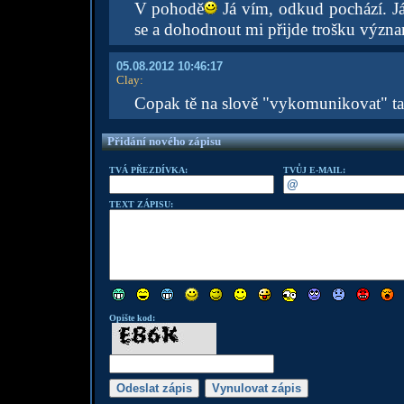
V pohodě
Já vím, odkud pochází. Já
se a dohodnout mi přijde trošku význam
05.08.2012 10:46:17
Clay
:
Copak tě na slově "vykomunikovat" ta
Přidání nového zápisu
TVÁ PŘEZDÍVKA:
TVŮJ E-MAIL:
TEXT ZÁPISU:
Opište kod: