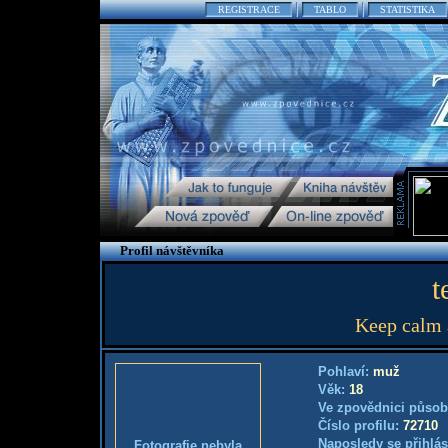
REGISTRACE
TABLO
STATISTIKA
Profil návštěvníka
t
Keep cal
Pohlaví:
muž
Věk:
18
Ve zpovědnici působ
Číslo profilu:
72710
Naposledy se přihlás
Fotografie nebyla