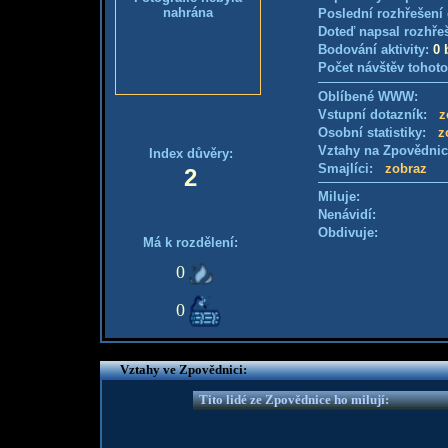
nahrána
Poslední rozhřešení 
Doteď napsal rozhře
Bodování aktivity:
0 
Počet návštěv tohoto
Oblíbené WWW:
Vstupní dotazník:
z
Osobní statistiky:
z
Vztahy na Zpovědni
Index důvěry:
Smajlíci:
zobraz
2
Miluje:
Nenávidí:
Obdivuje:
Má k rozdělení:
0
0
Vztahy ve Zpovědnici:
Tito lidé ze Zpovědnice ho milují: