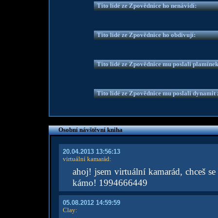
Tito lidé ze Zpovědnice ho nenávidí:
Tito lidé ze Zpovědnice ho obdivují:
Tito lidé ze Zpovědnice mu poslali plamíne
Tito lidé ze Zpovědnice mu poslali dynamit z
Osobní návštěvní kniha
20.04.2013 13:56:13
virtuální kamarád
:
ahoj! jsem virtuální kamarád, chceš se 
kámo! 1994666449
05.08.2012 14:59:59
Clay
: