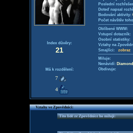
Poslední rozhřešen
Doteď napsal rozh
Bodování aktivity:
Počet návštěv toho
Oblíbené WWW:
Vstupní dotazník
Osobní statistiky
Index důvěry:
Vztahy na Zpověd
21
Smajlíci:
zobraz
Miluje:
Nenávidí:
Diamond
Obdivuje:
Má k rozdělení:
7
4
Vztahy ve Zpovědnici:
Tito lidé ze Zpovědnice ho milují: