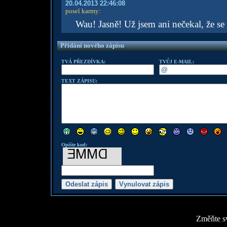
20.04.2013 22:46:08
posel karmy
:
Wau! Jasně! Už jsem ani nečekal, že se 
Přidání nového zápisu
TVÁ PŘEZDÍVKA:
TVŮJ E-MAIL:
TEXT ZÁPISU:
Opište kod:
Změňte sv