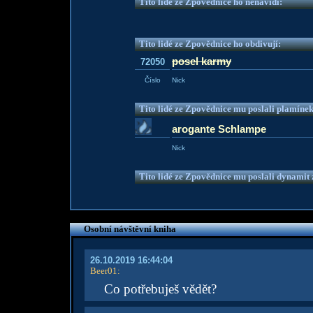
Tito lidé ze Zpovědnice ho nenávidí:
Tito lidé ze Zpovědnice ho obdivují:
posel karmy
72050
Číslo
Nick
Tito lidé ze Zpovědnice mu poslali plamíne
arogante Schlampe
Nick
Tito lidé ze Zpovědnice mu poslali dynamit z
Osobní návštěvní kniha
26.10.2019 16:44:04
Beer01
:
Co potřebuješ vědět?