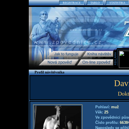
REGISTRACE
TABLO
STATISTIKA
Profil návštěvníka
Dav
Dokt
Pohlaví:
muž
Věk:
25
Ve zpovědnici půs
Číslo profilu:
6638
Naposledy se přihl