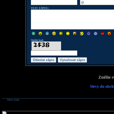
TEXT ZÁPISU:
Opište kod:
Změňte sv
Slevy do obch
REKLAMA