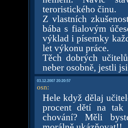
teroristického činu.
Z vlastních zkušenost
bába s fialovým úče
výklad i písemky každ
let výkonu práce.
Těch dobrých učitelů
neber osobně, jestli js
03.12.2007 20:20:57
osn
:
Hele když dělaj učitel
procent dětí na tak
chování? Měli byst
morálně ukázňovat!!