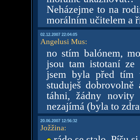
Neházejme to na rodin
morálním učitelem a ří
02.12.2007 22:04:05
Angelusi Mus
:
no stím balónem, moj
jsou tam istotaní ze 
jsem byla před tím 
studuješ dobrovolně a
táhni, žádny novit
nezajímá (byla to zdra
20.06.2007 12:56:32
Jožžina
:
rádo se stalo. Píšu s