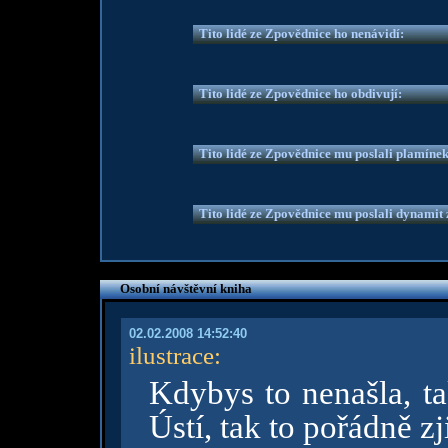
Tito lidé ze Zpovědnice ho nenávidí:
Tito lidé ze Zpovědnice ho obdivují:
Tito lidé ze Zpovědnice mu poslali plamíne
Tito lidé ze Zpovědnice mu poslali dynamit z
Osobní návštěvní kniha
02.02.2008 14:52:40
ilustrace
:
Kdybys to nenašla, ta
Ústí, tak to pořádně zj