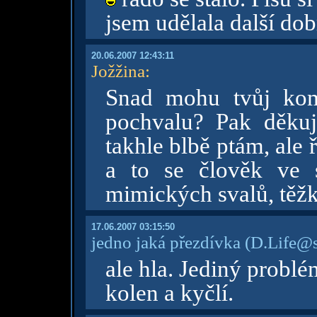
jsem udělala další dob
20.06.2007 12:43:11
Jožžina
:
Snad mohu tvůj kome
pochvalu? Pak děkuj
takhle blbě ptám, ale 
a to se člověk ve 
mimických svalů, těžko 
17.06.2007 03:15:50
jedno jaká přezdívka
(D.Life@s
ale hla. Jediný probl
kolen a kyčlí.