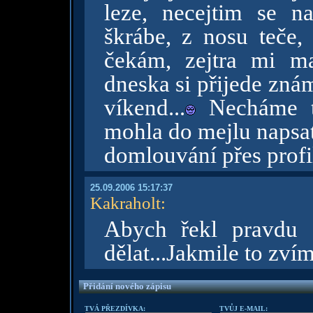
leze, necejtim se n
škrábe, z nosu teče, 
čekám, zejtra mi ma
dneska si přijede zná
víkend...
Necháme to
mohla do mejlu napsat
domlouvání přes profi
25.09.2006 15:17:37
Kakraholt
:
Abych řekl pravdu 
dělat...Jakmile to zví
Přidání nového zápisu
TVÁ PŘEZDÍVKA:
TVŮJ E-MAIL: