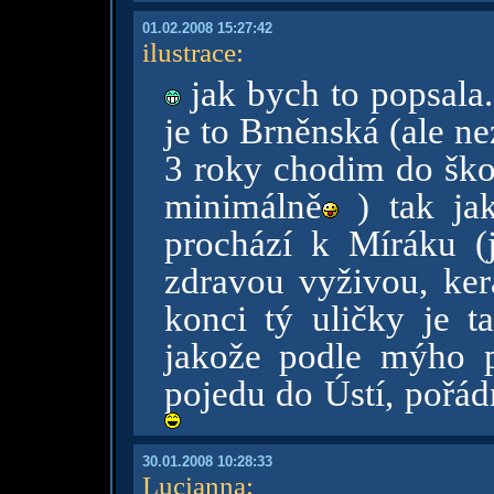
01.02.2008 15:27:42
ilustrace
:
jak bych to popsala.
je to Brněnská (ale n
3 roky chodim do ško
minimálně
) tak ja
prochází k Míráku (
zdravou vyživou, ker
konci tý uličky je ta
jakože podle mýho p
pojedu do Ústí, pořádn
30.01.2008 10:28:33
Lucianna
: