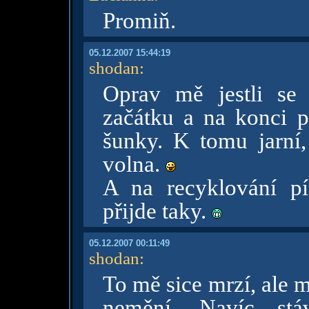
Promiň.
05.12.2007 15:44:19
shodan
:
Oprav mě jestli se
začátku a na konci pr
šunky. K tomu jarní,
volna.
A na recyklování pí
přijde taky.
05.12.2007 00:11:49
shodan
:
To mě sice mrzí, ale m
nemění. Navíc st