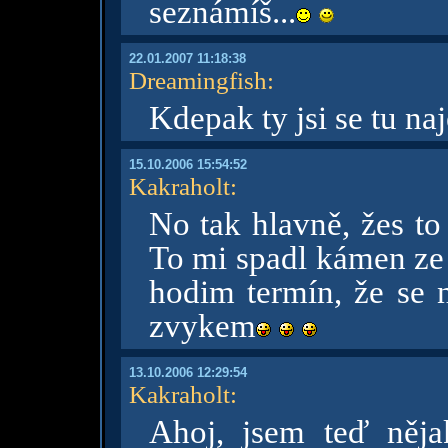
seznámíš...
22.01.2007 11:18:38
Dreamingfish
:
Kdepak ty jsi se tu na
15.10.2006 15:54:52
Kakraholt
:
No tak hlavně, žes to
To mi spadl kámen ze 
hodim termín, že se n
zvykem
13.10.2006 12:29:54
Kakraholt
:
Ahoj, jsem teď něja