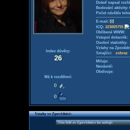
Doteď napsal rozh
Bodování aktivity:
Počet návštěv toho
E-mail:
ICQ:
103005755
Oblíbené WWW:
Vstupní dotazník
Osobní statistiky
Vztahy na Zpověd
Index důvěry:
Smajlíci:
zobraz
26
Miluje:
Nenávidí:
Obdivuje:
Má k rozdělení:
0
0
Vztahy ve Zpovědnici:
Tito lidé ze Zpovědnice ho milují: