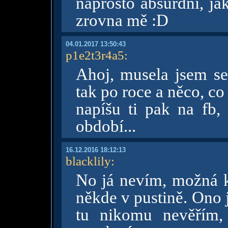
naprosto absurdní, ja
zrovna mě :D
04.01.2017 13:50:43
p1e2t3r4a5
:
Ahoj, musela jsem se 
tak po roce a něco, co 
napíšu ti pak na fb,
období...
16.12.2016 18:12:13
blacklily
:
No já nevím, možná kd
někde v pustině. Ono j
tu nikomu nevěřím, 