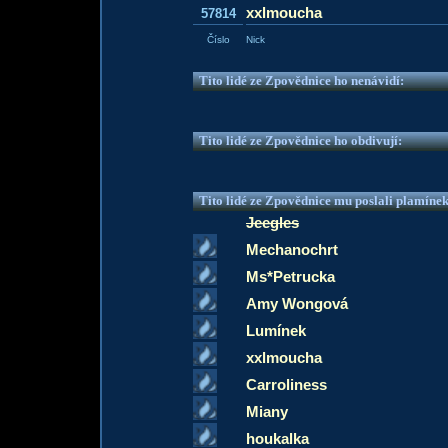
xxlmoucha
57814
Číslo
Nick
Tito lidé ze Zpovědnice ho nenávidí:
Tito lidé ze Zpovědnice ho obdivují:
Tito lidé ze Zpovědnice mu poslali plamíne
Jeegles
Mechanochrt
Ms*Petrucka
Amy Wongová
Lumínek
xxlmoucha
Carroliness
Miany
houkalka