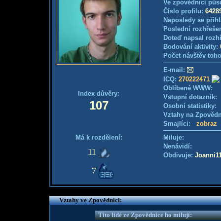
Ve zpovědnici půs
Číslo profilu:
6428
Naposledy se přihl
Poslední rozhřešen
Doteď napsal rozh
Bodování aktivity:
Počet návštěv toho
E-mail:
ICQ:
270222471
Oblíbené WWW:
Index důvěry:
Vstupní dotazník
107
Osobní statistiky
Vztahy na Zpověd
Smajlíci:
zobraz
Má k rozdělení:
Miluje:
Nenávidí:
11
Obdivuje:
Joanni1
7
Vztahy ve Zpovědnici:
Tito lidé ze Zpovědnice ho milují: