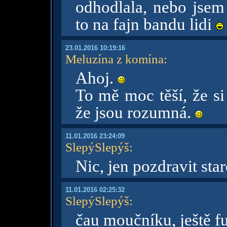
odhodlala, nebo jsem 
to na fajn bandu lidi
23.01.2016 10:19:16
Meluzína z komína
:
Ahoj.
To mě moc těší, že si
že jsou rozumná.
11.01.2016 23:24:09
SlepýSlepýš
:
Nic, jen pozdravit st
11.01.2016 02:25:32
SlepýSlepýš
:
čau moučníku, ještě fur