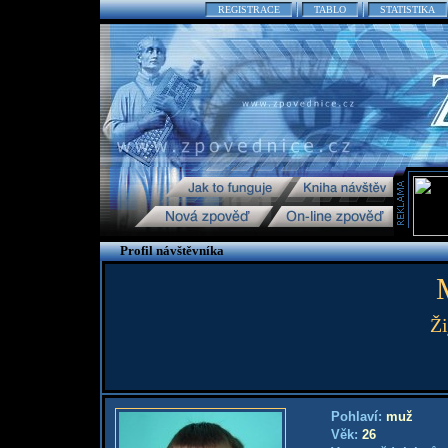
REGISTRACE
TABLO
STATISTIKA
Profil návštěvníka
Ži
Pohlaví:
muž
Věk:
26