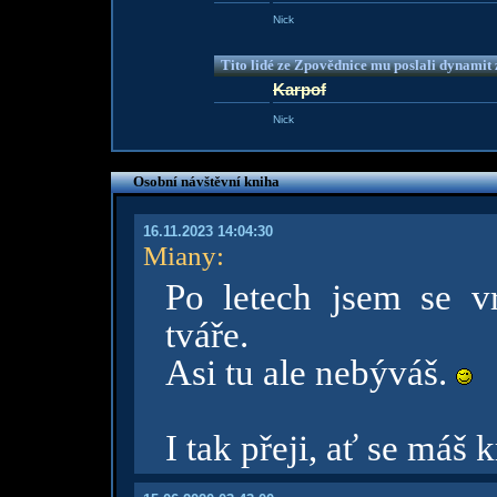
Nick
Tito lidé ze Zpovědnice mu poslali dynamit z
Karpof
Nick
Osobní návštěvní kniha
16.11.2023 14:04:30
Miany
:
Po letech jsem se v
tváře.
Asi tu ale nebýváš.
I tak přeji, ať se máš 