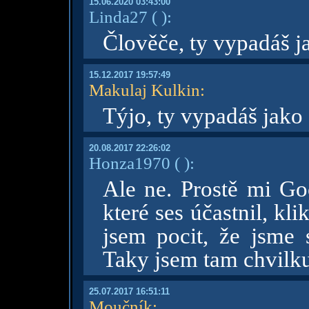
15.06.2020 03:43:00
Linda27
( )
:
Člověče, ty vypadáš ja
15.12.2017 19:57:49
Makulaj Kulkin
:
Týjo, ty vypadáš jako
20.08.2017 22:26:02
Honza1970
( )
:
Ale ne. Prostě mi Goo
které ses účastnil, kl
jsem pocit, že jsme 
Taky jsem tam chvilku
25.07.2017 16:51:11
Moučník
: