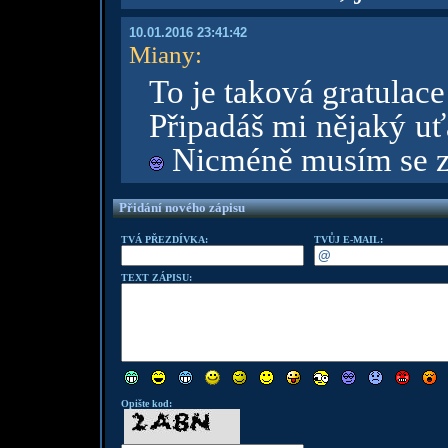
10.01.2016 23:41:42
Miany
:
To je taková gratulace
Připadáš mi nějaký uť
Nicméně musím se zep
Přidání nového zápisu
TVÁ PŘEZDÍVKA:
TVŮJ E-MAIL:
TEXT ZÁPISU:
Opište kod: