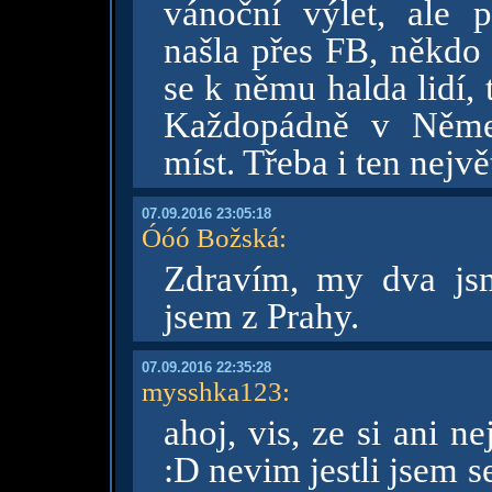
vánoční výlet, ale 
našla přes FB, někdo 
se k němu halda lidí,
Každopádně v Němec
míst. Třeba i ten nejvě
07.09.2016 23:05:18
Óóó Božská
:
Zdravím, my dva jsm
jsem z Prahy.
07.09.2016 22:35:28
mysshka123
:
ahoj, vis, ze si ani ne
:D nevim jestli jsem s