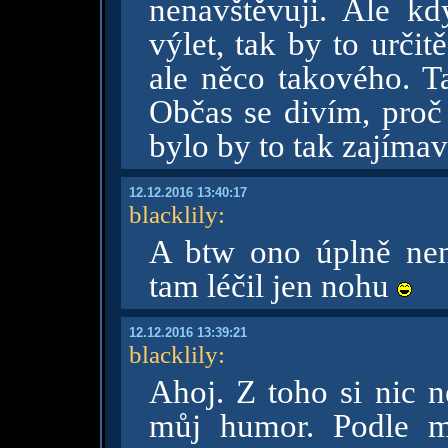
nenavštěvuji. Ale k
výlet, tak by to určit
ale něco takového. Ta
Občas se divím, proč 
bylo by to tak zajímav
12.12.2016 13:40:17
blacklily
:
A btw ono úplně není
tam léčil jen nohu
12.12.2016 13:39:21
blacklily
:
Ahoj. Z toho si nic n
můj humor. Podle m