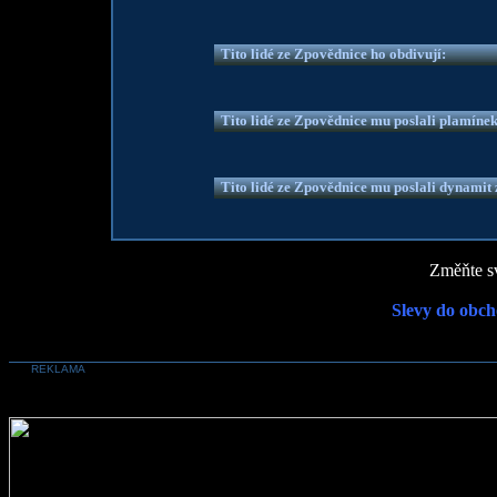
Tito lidé ze Zpovědnice ho obdivují:
Tito lidé ze Zpovědnice mu poslali plamíne
Tito lidé ze Zpovědnice mu poslali dynamit z
Změňte sv
Slevy do obch
REKLAMA