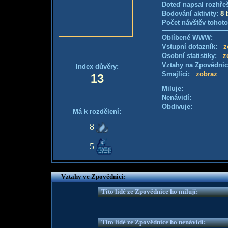
Doteď napsal rozhře
Bodování aktivity:
8 
Počet návštěv tohoto
Oblíbené WWW:
Vstupní dotazník:
z
Osobní statistiky:
z
Vztahy na Zpovědni
Index důvěry:
Smajlíci:
zobraz
13
Miluje:
Nenávidí:
Obdivuje:
Má k rozdělení:
8
5
Vztahy ve Zpovědnici:
Tito lidé ze Zpovědnice ho milují:
Tito lidé ze Zpovědnice ho nenávidí: