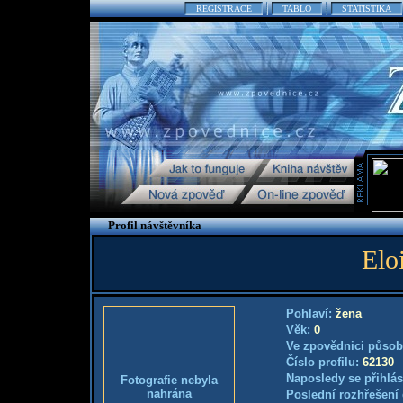
REGISTRACE
TABLO
STATISTIKA
Profil návštěvníka
Elo
Pohlaví:
žena
Věk:
0
Ve zpovědnici působ
Číslo profilu:
62130
Naposledy se přihlás
Fotografie nebyla
nahrána
Poslední rozhřešení 