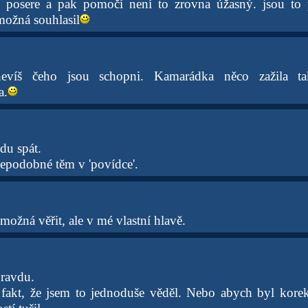
 posere a pak pomočí není to zrovna úžasný. jsou to p
ožná souhlasil
evíš čeho jsou schopni. Kamarádka něco zažila ta
a.
du spát.
epodobné těm v 'povídce'.
ožná věřit, ale v mé vlastní hlavě.
ravdu.
fakt, že jsem to jednoduše věděl. Nebo abych byl korekt