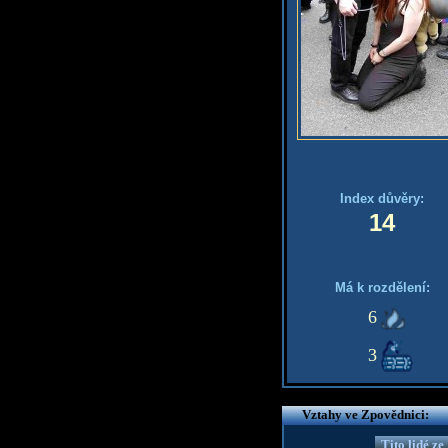
Index důvěry:
14
Má k rozdělení:
6
3
Vztahy ve Zpovědnici:
Tito lidé z