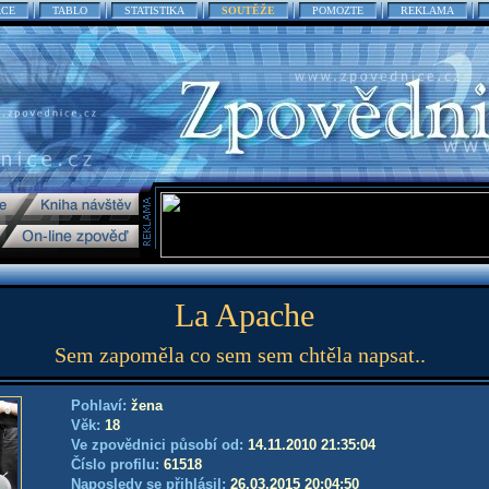
ACE
TABLO
STATISTIKA
SOUTĚŽE
POMOZTE
REKLAMA
La Apache
Sem zapoměla co sem sem chtěla napsat..
Pohlaví:
žena
Věk:
18
Ve zpovědnici působí od:
14.11.2010 21:35:04
Číslo profilu:
61518
Naposledy se přihlásil:
26.03.2015 20:04:50