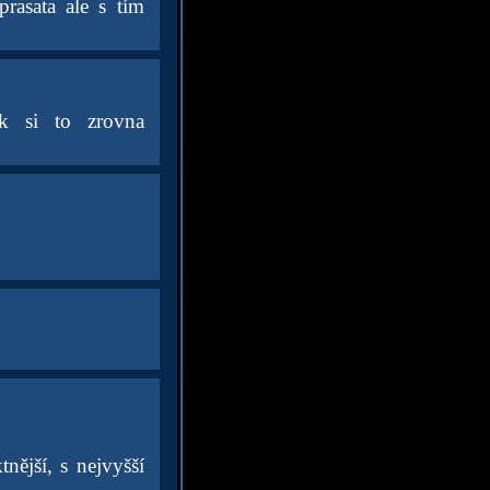
rasata ale s tím
k si to zrovna
nější, s nejvyšší