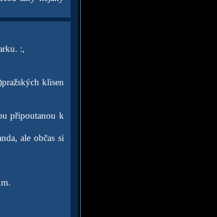
rku. :,
)pražských klisen
nou připoutanou k
anda, ale občas si
ům.