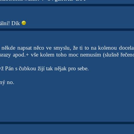
mální! Dík
 někde napsat něco ve smyslu, že ti to na kolenou docela 
srazy apod.+ vše kolem toho moc nemusím (slušně řečeno
 Pán s čubkou žijí tak nějak pro sebe.
ný no.