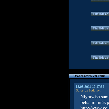
Tito lidé z
Tito lidé z
Tito lidé z
Tito lidé z
Osobní návštěvní kniha
18.08.2011 12:17:34
Durcet ze Sodomy
:
Nightwish samo
běhá mi mráz p
http://www.y