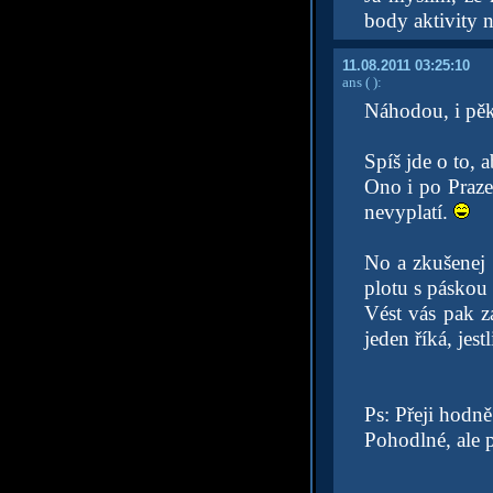
body aktivity 
11.08.2011 03:25:10
ans
( )
:
Náhodou, i pěkn
Spíš jde o to, 
Ono i po Praze
nevyplatí.
No a zkušenej 
plotu s páskou 
Vést vás pak za
jeden říká, jestl
Ps: Přeji hodn
Pohodlné, ale 