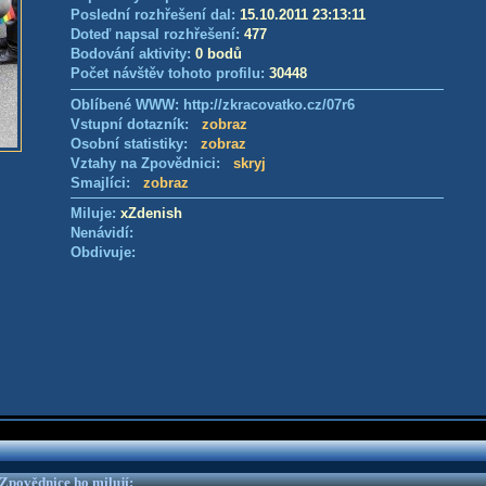
Poslední rozhřešení dal:
15.10.2011 23:13:11
Doteď napsal rozhřešení:
477
Bodování aktivity:
0 bodů
Počet návštěv tohoto profilu:
30448
Oblíbené WWW: http://zkracovatko.cz/07r6
Vstupní dotazník:
zobraz
Osobní statistiky:
zobraz
Vztahy na Zpovědnici:
skryj
Smajlíci:
zobraz
Miluje:
xZdenish
Nenávidí:
Obdivuje:
e Zpovědnice ho milují: