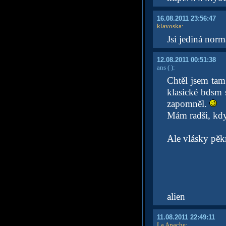
16.08.2011 23:56:47
klavoska
:
Jsi jediná nor
12.08.2011 00:51:38
ans
( )
:
Chtěl jsem tam
klasické bdsm 
zapomněl.
Mám radši, když
Ale vlásky pěk
alien
11.08.2011 22:49:11
La Apache
: