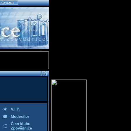
KONTAKT
V.I.P.
Moderátor
Člen klubu
Zpovědnice