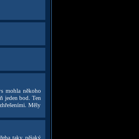
bys mohla někoho
oň jeden bod. Ten
ozhřešeními. Měly
třeba taky nějaký