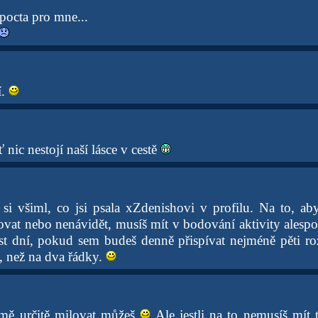
 pocta pro mne...
í.
ť nic nestojí naší lásce v cestě
si všiml, co jsi psala xZdenishovi v profilu. Na to, a
ovat nebo nenávidět, musíš mít v bodování aktivity alesp
šest dní, pokud sem budeš denně přispívat nejméně pěti r
í, než na dva řádky.
 mě určitě milovat můžeš
Ale jestli na to nemusíš mít 