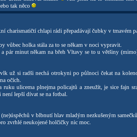
nebo tak něco
í charismatičtí chlapi rádi přepadávají čubky v tmavém pa
aby vůbec holka stála za to se někam v noci vypravit.
 a pár minut někam na břeh Vltavy se to u většiny (mimo
vlk už si radši nechá otrokyni po půlnoci čekat na kole
na očích.
 ruku ulicema plnejma policajtů a zneužít, je sice fajn sr
i není lepší dívat se na fotbal.
ě (ne)úspěchů v blbnutí hlav mladým nezkušeným samečk
pro zvrhlé neukojené holčičky nic moc.