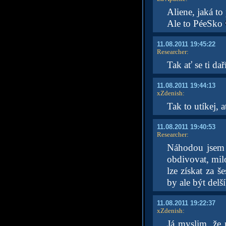
Aliene, jaká to
Ale to PéeSko
11.08.2011 19:45:22
Researcher
:
Tak ať se ti dař
11.08.2011 19:44:13
xZdenish
:
Tak to utíkej, a
11.08.2011 19:40:53
Researcher
:
Náhodou jsem 
obdivovat, mil
lze získat za 
by ale být delš
11.08.2011 19:22:37
xZdenish
:
Já myslim, že