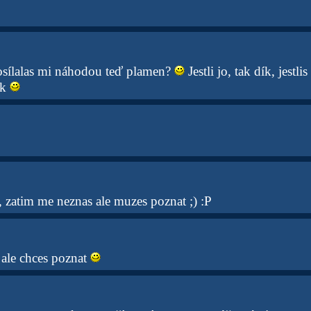
posílalas mi náhodou teď plamen?
Jestli jo, tak dík, jestli
ík
 zatim me neznas ale muzes poznat ;) :P
ale chces poznat