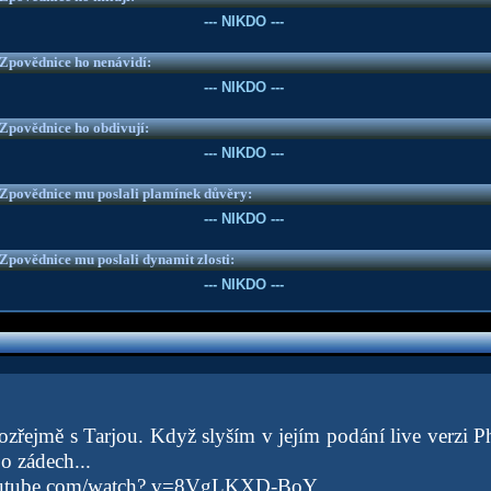
--- NIKDO ---
e Zpovědnice ho nenávidí:
--- NIKDO ---
e Zpovědnice ho obdivují:
--- NIKDO ---
e Zpovědnice mu poslali plamínek důvěry:
--- NIKDO ---
e Zpovědnice mu poslali dynamit zlosti:
--- NIKDO ---
zřejmě s Tarjou. Když slyším v jejím podání live verzi 
o zádech...
outube.com/watch? v=8VgLKXD-BoY