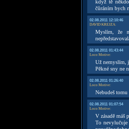
když tě někdo
čůráním bych m
02.08.2011 12:10:46
DAVID KREJZA
:
Myslím, že n
nepředstavoval
02.08.2011 01:43:44
Loco Motive
:
Už nemyslím, j
Pěkné sny ne n
02.08.2011 01:26:40
Loco Motive
:
Nebudeš tomu m
02.08.2011 01:07:54
Loco Motive
:
V zásadě máš p
To nevylučuje 