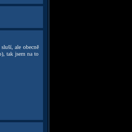
sluší, ale obecně
), tak jsem na to