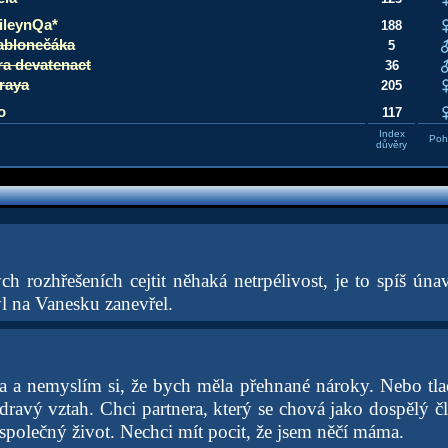
ileynQa*
188
ablonečáka
5
ra devatenact
36
raya
205
o
117
Index
Pohl
důvěry
h rozhřešeních cejtit něhaká netrpélivost, je to spíš ún
yl na Vanesku zanevřel.
a a nemyslím si, že bych měla přehnané nároky. Nebo tlač
dravý vztah. Chci partnera, který se chová jako dospělý č
polečný život. Nechci mít pocit, že jsem něčí máma.