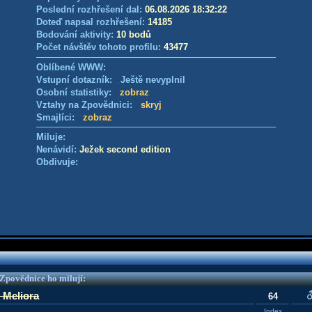
Poslední rozhřešení dal:
06.08.2026 18:32:22
Doteď napsal rozhřešení:
14185
Bodování aktivity:
10 bodů
Počet návštěv tohoto profilu:
43477
Oblíbené WWW:
Vstupní dotazník: Ještě nevyplnil
Osobní statistiky:
zobraz
Vztahy na Zpovědnici:
skryj
Smajlíci:
zobraz
Miluje:
Nenávidí:
Ježek second edition
Obdivuje:
e Zpovědnice ho milují:
 Meliora
64
Index