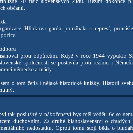
řibližně 70 tisíc slovenských Židů. Režim dokonce p
ích občanů.
rda
 organizace Hlinkova garda pomáhala s represí, pronás
pozice.
 odporu
asahoval proti odpůrcům. Když v roce 1944 vypuklo S
 slovenské společnosti se postavila proti režimu i Němc
pomoci německé armády.
m o tom četla i nějaké historické knížky. Historii svého
smutný.
byl tak poslušný v náboženství bys měl vědět, 6e se nem
otcem duchovním. Za druhé blahoslavenství o chudých
 mentálního nedostatku. Oproti tomu stojí běda o bluda