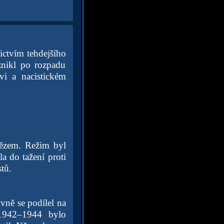
ictvím tehdejšího
znikl po rozpadu
vi a nacistickém
nězem. Režim byl
a do tažení proti
tů.
vně se podílel na
 1942–1944 bylo