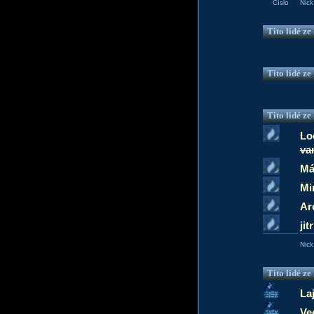
Číslo
Nick
Tito lidé z
Tito lidé z
Tito lidé z
Lo
va
Má
Mi
Ar
jit
Nick
Tito lidé z
La
Ve