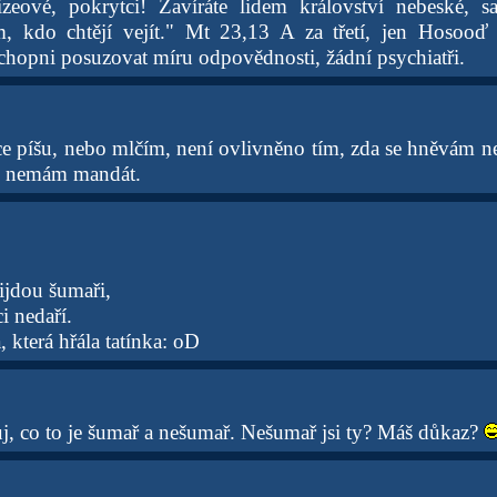
izeové, pokrytci! Zavíráte lidem království nebeské, s
ěm, kdo chtějí vejít." Mt 23,13 A za třetí, jen Hosoo
chopni posuzovat míru odpovědnosti, žádní psychiatři.
sce píšu, nebo mlčím, není ovlivněno tím, zda se hněvám n
 nemám mandát.
jdou šumaři,
i nedaří.
, která hřála tatínka: oD
j, co to je šumař a nešumař. Nešumař jsi ty? Máš důkaz?