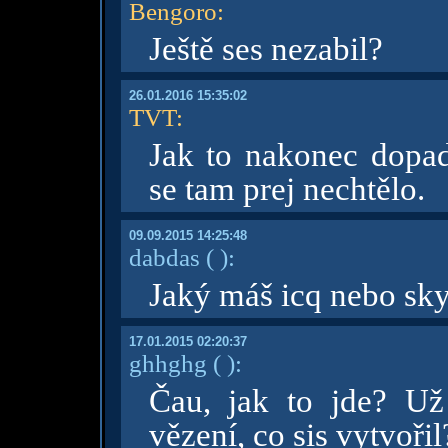
Bengoro
:
Ještě ses nezabil?
26.01.2016 15:35:02
TVT
:
Jak to nakonec dopa
se tam prej nechtělo.
09.09.2015 14:25:48
dabdas
( )
:
Jaký máš icq nebo sk
17.01.2015 02:20:37
ghhghg
( )
:
Čau, jak to jde? U
vězení, co sis vytvořil