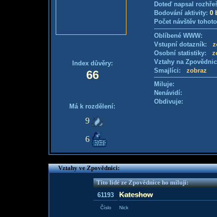
Doteď napsal rozhře
Bodování aktivity:
0 
Počet návštěv tohoto
Oblíbené WWW:
Vstupní dotazník:
z
Osobní statistiky:
z
Vztahy na Zpovědni
Index důvěry:
Smajlíci:
zobraz
66
Miluje:
Nenávidí:
Obdivuje:
Má k rozdělení:
9
6
Vztahy ve Zpovědnici:
Tito lidé ze Zpovědnice ho milují:
Kateshow
61193
Číslo
Nick