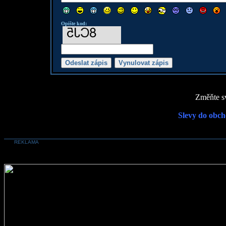
Opište kod:
Změňte sv
Slevy do obch
REKLAMA