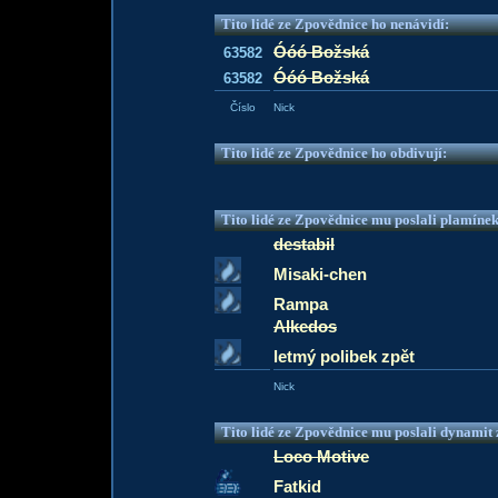
Tito lidé ze Zpovědnice ho nenávidí:
Óóó Božská
63582
Óóó Božská
63582
Číslo
Nick
Tito lidé ze Zpovědnice ho obdivují:
Tito lidé ze Zpovědnice mu poslali plamíne
destabil
Misaki-chen
Rampa
Alkedos
letmý polibek zpět
Nick
Tito lidé ze Zpovědnice mu poslali dynamit z
Loco Motive
Fatkid