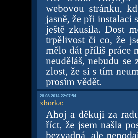
webovou stránku, kd
jasně, že při instalaci
ještě zkusila. Dost 
trpělivost či co, že 
mělo dát příliš práce
neuděláš, nebudu se 
zlost, že si s tím neu
prosím vědět.
28.08.2014 22:07:54
xborka
:
Ahoj a děkuji za radu
říct, že jsem našla p
bezvadná, ale nepodař