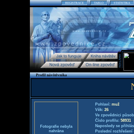
REGISTRACE
TABLO
STATISTIKA
Profil návštěvníka
Pohlaví:
muž
Věk:
26
Ve zpovědnici působ
Číslo profilu:
58931
Naposledy se přihlás
Fotografie nebyla
nahrána
Poslední rozhřešení 