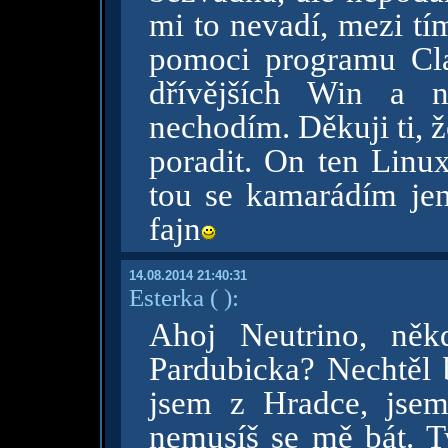
mi to nevadí, mezi tí
pomoci programu Clas
dřívějších Win a 
nechodím. Děkuji ti, 
poradit. On ten Linux
tou se kamarádím jen
fajn
14.08.2014 21:40:31
Esterka
( )
:
Ahoj Neutrino, něk
Pardubicka? Nechtěl 
jsem z Hradce, jsem
nemusíš se mě bát. Ty