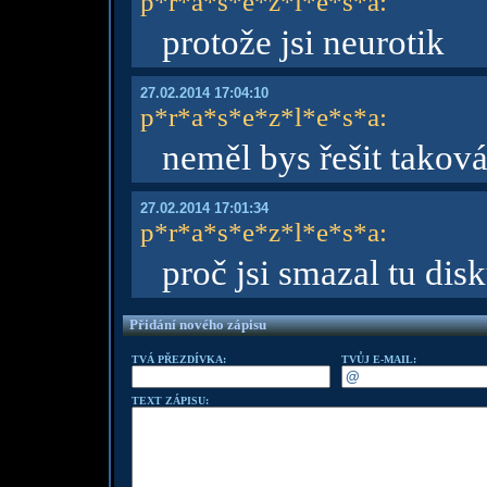
p*r*a*s*e*z*l*e*s*a
:
protože jsi neurotik
27.02.2014 17:04:10
p*r*a*s*e*z*l*e*s*a
:
neměl bys řešit taková
27.02.2014 17:01:34
p*r*a*s*e*z*l*e*s*a
:
proč jsi smazal tu dis
Přidání nového zápisu
TVÁ PŘEZDÍVKA:
TVŮJ E-MAIL:
TEXT ZÁPISU: