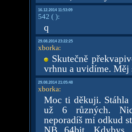
16.12.2014 11:53:09
542
( )
:
q
29.08.2014 23:22:25
xborka
:
Skutečně překvapi
vrhnu a uvidíme. Měj s
29.08.2014 21:05:48
xborka
:
Moc ti děkuji. Stáhl
už 6 různých. Nic
neporadíš mi odkud s
NB 64bit. Kdybys m