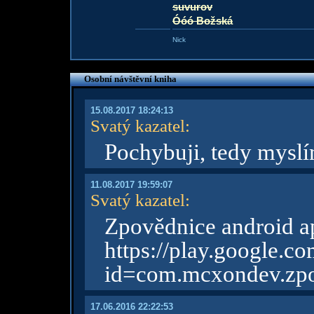
suvurov
Óóó Božská
Nick
Osobní návštěvní kniha
15.08.2017 18:24:13
Svatý kazatel
:
Pochybuji, tedy mysl
11.08.2017 19:59:07
Svatý kazatel
:
Zpovědnice android a
https://play.googl
id=com.mcxondev.zp
17.06.2016 22:22:53