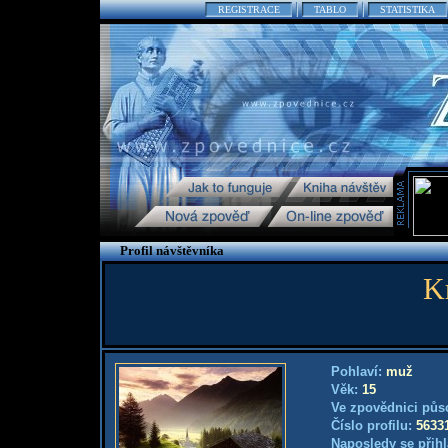
REGISTRACE
TABLO
STATISTIKA
Profil návštěvníka
K
Pohlaví:
muž
Věk:
15
Ve zpovědnici půs
Číslo profilu:
5633
Naposledy se přihl