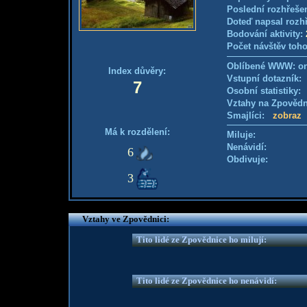
Poslední rozhřešen
Doteď napsal rozh
Bodování aktivity:
Počet návštěv toho
Oblíbené WWW: on
Index důvěry:
Vstupní dotazník
7
Osobní statistiky
Vztahy na Zpověd
Smajlíci:
zobraz
Má k rozdělení:
Miluje:
Nenávidí:
6
Obdivuje:
3
Vztahy ve Zpovědnici:
Tito lidé ze Zpovědnice ho milují:
Tito lidé ze Zpovědnice ho nenávidí: