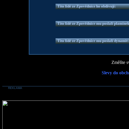
Tito lidé ze Zpovědnice ho obdivují:
Tito lidé ze Zpovědnice mu poslali plamíne
Tito lidé ze Zpovědnice mu poslali dynamit z
Změňte sv
Slevy do obch
REKLAMA